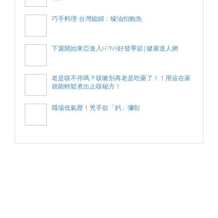
巧手料理-台灣媳婦：蠔油扣鮑魚
下週開始東亞進入H7N9好發季節|健康達人網
老是咳不停嗎？咳嗽別再老是吃藥了！！用這在家
就能輕鬆煮出止咳秘方！
職場低氣壓！兇手欲「鈣」彌彰