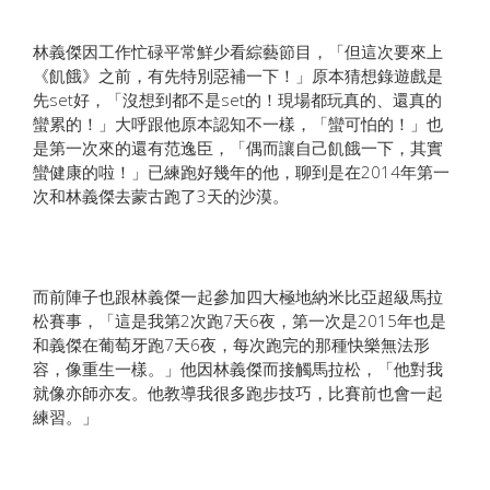
林義傑因工作忙碌平常鮮少看綜藝節目，「但這次要來上
《飢餓》之前，有先特別惡補一下！」原本猜想錄遊戲是
先set好，「沒想到都不是set的！現場都玩真的、還真的
蠻累的！」大呼跟他原本認知不一樣，「蠻可怕的！」也
是第一次來的還有范逸臣，「偶而讓自己飢餓一下，其實
蠻健康的啦！」已練跑好幾年的他，聊到是在2014年第一
次和林義傑去蒙古跑了3天的沙漠。
而前陣子也跟林義傑一起參加四大極地納米比亞超級馬拉
松賽事，「這是我第2次跑7天6夜，第一次是2015年也是
和義傑在葡萄牙跑7天6夜，每次跑完的那種快樂無法形
容，像重生一樣。」他因林義傑而接觸馬拉松，「他對我
就像亦師亦友。他教導我很多跑步技巧，比賽前也會一起
練習。」