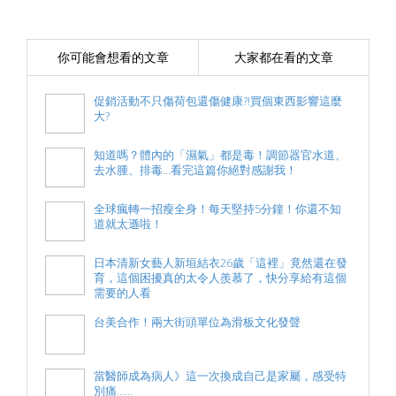
你可能會想看的文章
大家都在看的文章
促銷活動不只傷荷包還傷健康?!買個東西影響這麼
大?
知道嗎？體內的「濕氣」都是毒！調節器官水道、
去水腫、排毒...看完這篇你絕對感謝我！
全球瘋轉一招瘦全身！每天堅持5分鐘！你還不知
道就太遜啦！
日本清新女藝人新垣結衣26歲「這裡」竟然還在發
育，這個困擾真的太令人羨慕了，快分享給有這個
需要的人看
台美合作！兩大街頭單位為滑板文化發聲
當醫師成為病人》這一次換成自己是家屬，感受特
別痛……