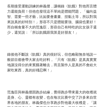
長期接受運動訓練的林義傑，謙稱錄《飢餓》對他而言體
力還能負荷！但他也發現這不單純是體能問題，「偏向益
智、需要一些才藝，比如要會畫畫、捏黏土等，所以對我
來說真的好特別！」形容不只是體能要強、腦袋也要好！
而自稱食量不大的范逸臣，形容自己有時吃的比女孩子還
少，還笑說：「所以飢餓跟我算是好朋友！」
錄後他不斷說《飢餓》真的很好玩，但也略顯無奈地說一
般節目都會帶大家去吃好料，「只有《飢餓》是真真實實
地讓沒得分的來賓餓著離去，而且製作人是真的不會給大
家吃東西，真的好殘忍啊！」
范逸臣與林義傑因跑步結緣，覺得跑步帶來最大的收穫就
是身、心、靈都有改變，也在每次比賽中交了許多來自世
界各地的朋友。林義傑也分享跑步對他最大收穫是，「讓