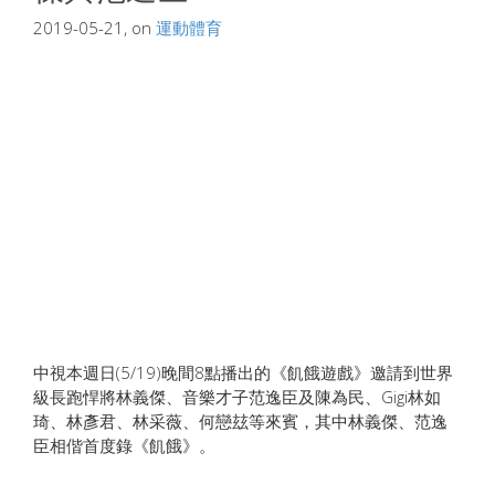
2019-05-21, on
運動體育
中視本週日(5/19)晚間8點播出的《飢餓遊戲》邀請到世界
級長跑悍將林義傑、音樂才子范逸臣及陳為民、Gigi林如
琦、林彥君、林采薇、何戀玆等來賓，其中林義傑、范逸
臣相偕首度錄《飢餓》。