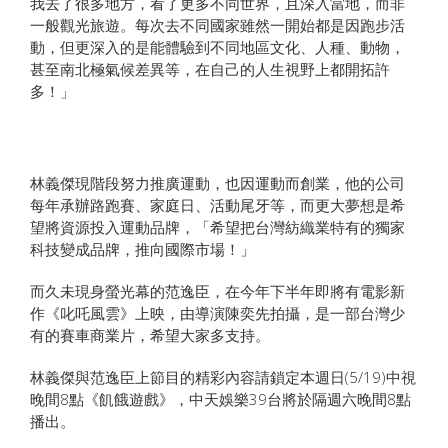
我去了很多地方，看了更多不同世界，且深入當地，而非
一般觀光旅遊。每次去不同國家雖然一開始都是因跑步活
動，但更深入的是能體驗到不同地區文化、人種、動物，
甚至南北極氣候差異等，在自己的人生視野上都開拓許
多！」
林義傑現階段努力推廣運動，也因運動而創業，他的公司
每年承辦路跑賽、家庭日、活動尾牙等，而更大夢想是希
望將資源投入運動品牌，「希望把台灣紡織業特有的獨家
科技變成品牌，推向國際市場！」
而久未現身螢光幕的范逸臣，在今年下半年即將有電影新
作《叱吒風雲》上映，由導演陳奕先拍攝，是一部台灣少
有的賽車商業片，希望大家多支持。
林義傑與范逸臣上節目的精彩內容請鎖定本週日(5/19)中視
晚間8點《飢餓遊戲》，中天娛樂39台將於隔週六晚間8點
播出。