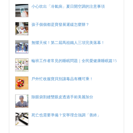
小心吹出「冷氣病」夏日開空調的注意事項
孩子個個都是寶發展遲緩怎麼辦？
無懼天候！第二屆馬祖鐵人三項完美落幕！
輪班工作者常見的睡眠問題｜全民愛健康睡眠篇15
戶外忙收服寶貝別讓毒品有機可乘！
除眼袋割縫雙眼皮透過手術美麗加分
死亡也需要準備？安寧理念強調「善終」