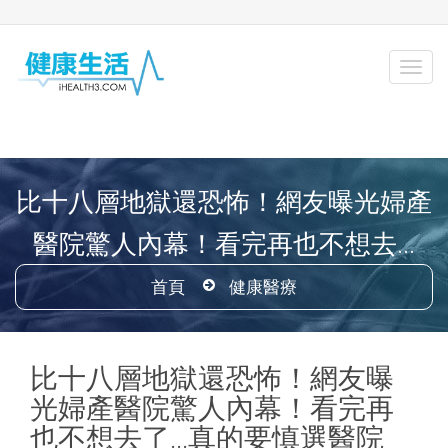
比十八層地獄還恐怖！網友曝光婦產
醫院驚人內幕！看完再也不想去...
首頁
健康醫療
比十八層地獄還恐怖！網友曝
光婦產醫院驚人內幕！看完再
也不想去了...真的要慎選醫院