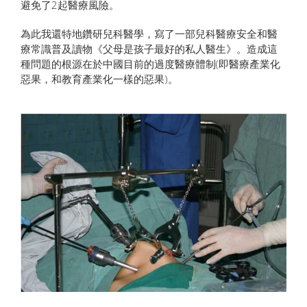
避免了2起醫療風險。
為此我還特地鑽研兒科醫學，寫了一部兒科醫療安全和醫
療常識普及讀物《父母是孩子最好的私人醫生》。造成這
種問題的根源在於中國目前的過度醫療體制(即醫療產業化
惡果，和教育產業化一樣的惡果)。