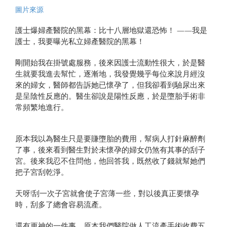
圖片來源
護士爆婦產醫院的黑幕：比十八層地獄還恐怖！ ——我是
護士，我要曝光私立婦產醫院的黑幕！
剛開始我在掛號處服務，後來因護士流動性很大，於是醫
生就要我進去幫忙，逐漸地，我發覺幾乎每位來說月經沒
來的婦女，醫師都告訴她已懷孕了，但我卻看到驗尿出來
是呈陰性反應的。醫生卻說是陽性反應，於是墮胎手術非
常頻繁地進行。
原本我以為醫生只是要賺墮胎的費用，幫病人打針麻醉劑
了事，後來看到醫生對於未懷孕的婦女仍煞有其事的刮子
宮。後來我忍不住問他，他回答我，既然收了錢就幫她們
把子宮刮乾淨。
天呀!刮一次子宮就會使子宮薄一些，對以後真正要懷孕
時，刮多了總會容易流產。
還有更神的一件事，原本我們醫院做人工流產手術收費五