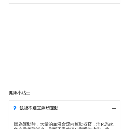
健康小貼士
飯後不適宜劇烈運動
因為運動時，大量的血液會流向運動器官，消化系統
的血量相對減少，影響正常的消化和吸收功能。此