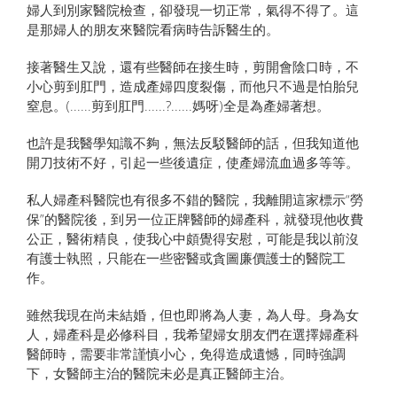
婦人到別家醫院檢查，卻發現一切正常，氣得不得了。這
是那婦人的朋友來醫院看病時告訴醫生的。
接著醫生又說，還有些醫師在接生時，剪開會陰口時，不
小心剪到肛門，造成產婦四度裂傷，而他只不過是怕胎兒
窒息。(......剪到肛門......?......媽呀)全是為產婦著想。
也許是我醫學知識不夠，無法反駁醫師的話，但我知道他
開刀技術不好，引起一些後遺症，使產婦流血過多等等。
私人婦產科醫院也有很多不錯的醫院，我離開這家標示“勞
保”的醫院後，到另一位正牌醫師的婦產科，就發現他收費
公正，醫術精良，使我心中頗覺得安慰，可能是我以前沒
有護士執照，只能在一些密醫或貪圖廉價護士的醫院工
作。
雖然我現在尚未結婚，但也即將為人妻，為人母。身為女
人，婦產科是必修科目，我希望婦女朋友們在選擇婦產科
醫師時，需要非常謹慎小心，免得造成遺憾，同時強調
下，女醫師主治的醫院未必是真正醫師主治。