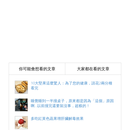
你可能會想看的文章
大家都在看的文章
10大堅果這麼驚人：為了您的健康，請花2兩分種
看完
睡覺睡到一半撞桌子，原來都是因為「這個」原因
啊...以前撞完還要裝沒事，超糗的！
多吃紅黃色蔬果增肝臟解毒效果