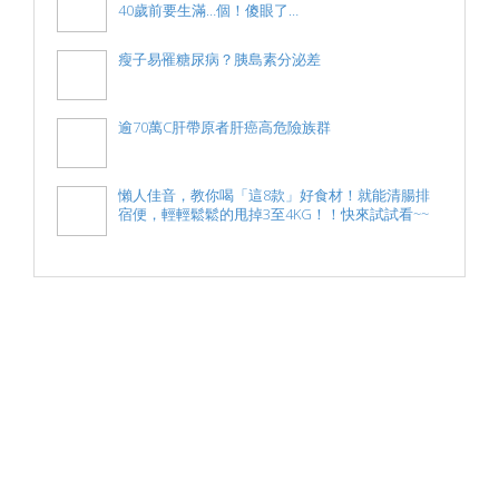
40歲前要生滿…個！傻眼了…
瘦子易罹糖尿病？胰島素分泌差
逾70萬C肝帶原者肝癌高危險族群
懶人佳音，教你喝「這8款」好食材！就能清腸排
宿便，輕輕鬆鬆的甩掉3至4KG！！快來試試看~~