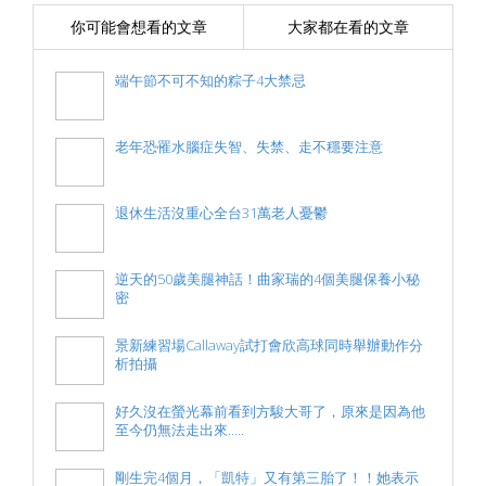
你可能會想看的文章
大家都在看的文章
端午節不可不知的粽子4大禁忌
老年恐罹水腦症失智、失禁、走不穩要注意
退休生活沒重心全台31萬老人憂鬱
逆天的50歲美腿神話！曲家瑞的4個美腿保養小秘
密
景新練習場Callaway試打會欣高球同時舉辦動作分
析拍攝
好久沒在螢光幕前看到方駿大哥了，原來是因為他
至今仍無法走出來.....
剛生完4個月，「凱特」又有第三胎了！！她表示