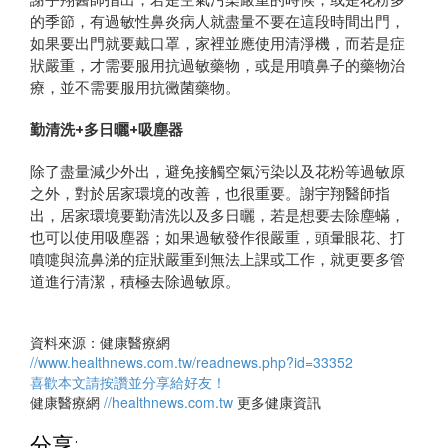
的季節，有過敏性鼻炎病人就盡量不要在這段時間出門，
如果要出門就要戴口罩，家裡並應使用清淨機，而若是症
狀嚴重，才需要服用抗過敏藥物，或是用噴鼻子的藥物治
療，並不需要服用抗黴菌藥物。
勤清洗+多日曬+吸塵器
除了盡量減少外出，避免接觸空氣污染以及花粉等過敏原
之外，對於居家環境的改善，也很重要。謝宇翔醫師指
出，居家環境要勤清洗以及多日曬，若是想要去除塵蟎，
也可以使用吸塵器；如果過敏發作很嚴重，頭暈眼花、打
噴嚏與流鼻涕的症狀嚴重到無法上課或工作，就更要多管
道進行清潔，積極去除過敏原。
資料來源：健康醫療網
//www.healthnews.com.tw/readnews.php?id=33352
喜歡本文請按讚並分享給好友！
健康醫療網
//healthnews.com.tw
更多健康資訊
分享: