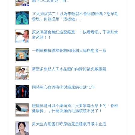
脂？OO其實更可怕！
10大癌症第二！以為年輕就不會得肺癌嗎？想早期
發現，你就必須「這樣做」...
原來喝酒會臉紅這麼嚴重！！快看看吧，千萬別拿
命來賭！！
一劑單株抗體標靶救回晚期大腸癌患者一命
新型多焦點人工水晶體白內障術後免戴眼鏡
同時患心血管疾病與糖尿病少活15年
腰痛就是可以不藥而癒！只要靠每天早上的「脊椎
健康操」，什麼痠痛的毛病統統不見了！
男大生貪睡愛打呼原凶竟是睡眠呼吸中止症