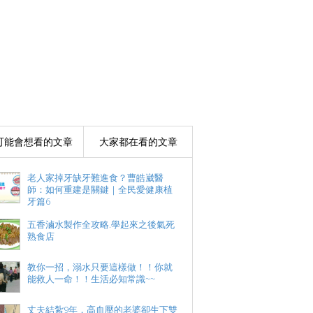
可能會想看的文章
大家都在看的文章
老人家掉牙缺牙難進食？曹皓崴醫
師：如何重建是關鍵｜全民愛健康植
牙篇6
五香滷水製作全攻略.學起來之後氣死
熟食店
教你一招，溺水只要這樣做！！你就
能救人一命！！生活必知常識~~
丈夫結紮9年，高血壓的老婆卻生下雙