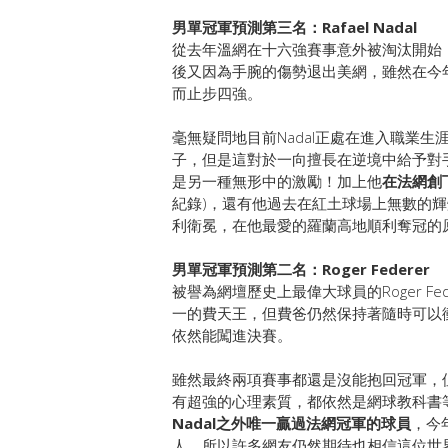
男單冠軍預測第三名：Rafael Nadal
從去年溫網在十六強賽事意外被淘汰開始，Raf
後又因為手腕的傷勢退出美網，雖然在今年
而止步四強。
毫無疑問地目前Nadal正處在進入職業
子，但是這對於一向擅長在逆境中給予對手
是另一種無形中的激勵！加上他
在法網創
紀錄)，還有他過去在紅土球場上無數的輝
利衛冕，在他最愛的羅蘭高地順利奪冠的
男單冠軍預測第二名：Roger Federer
被譽為網壇歷史上最偉大球員的Roger F
一的費天王，但費爸仍然保持著隨時可以
依然能闖進決賽。
雖然最終兩項賽事都還是沒能抱回冠軍，但
有超強的心理素質，都依然是網球教科書等
Nadal之外唯一贏過法網冠軍的球員
，今年
人，所以許多網友仍然期待也相信這位世