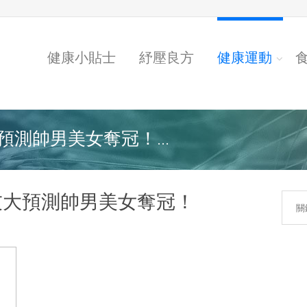
健康小貼士
紓壓良方
健康運動
測帥男美女奪冠！...
友大預測帥男美女奪冠！