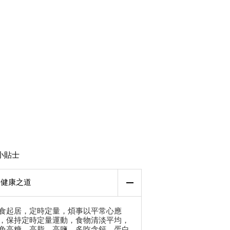
小貼士
健康之道
食起居，定時定量，煩事以平常心應
，保持定時定量運動，食物清淡平均，
免高糖、高脂、高鹽，多吃含鈣、蛋白