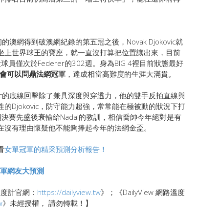
網得到破澳網紀錄的第五冠之後，Novak Djokovic就
坐上世界球王的寶座，就一直沒打算把位置讓出來，目前
員僅次於Federer的302週。身為BIG 4裡目前狀態最好
的機會可以問鼎法網冠軍
，達成相當高難度的生涯大滿貫。
vic的底線回擊除了兼具深度與穿透力，他的雙手反拍直線與
Djokovic，防守能力超強，常常能在極被動的狀況下打
在法網決賽先盛後衰輸給Nadal的教訓，相信喬帥今年絕對是有
在沒有理由懷疑他不能夠捧起今年的法網金盃。
看
女單冠軍的精采預測分析報告！
冠軍網友大預測
路溫度計官網：
https://dailyview.tw
》；《DailyView 網路溫度
w
》未經授權， 請勿轉載！】