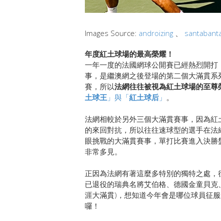
Images Source:
androizing
、
santabant
年度紅土球場的最高榮耀！
一年一度的法國網球公開賽已經熱烈開打
事，是繼澳網之後登場的第二個大滿貫系
賽，所以
法網往往被視為紅土球場的至尊
土球王
」與「
紅土球后
」
。
法網相較於另外三個大滿貫賽事，因為紅
的來回對抗，所以往往速球型的選手在法
眼挑戰的大滿貫賽事，單打比賽進入決勝盤也
非常多見。
正因為法網有著這麼多特別的獨特之處，
已退役的瑞典名將艾伯格、德國金童貝克
涯大滿貫)，想知道今年會是哪位球員征
囉！