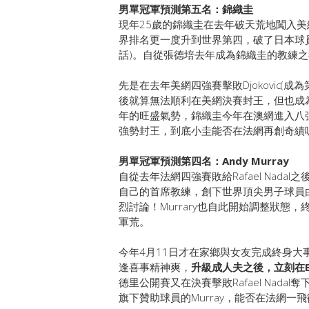
男單冠軍預測第五名：錦織圭
現年25歲的錦織圭在去年破天荒地闖入
界排名更一度升到世界第四，破了日本球
話)。自從張德培去年成為錦織圭的教練
先是在去年美網四強賽擊敗Djokovic
後就算無法順利在美網決賽封王，但也成
年的旺盛氣勢，錦織圭今年在澳網進入八
強勢封王，到底小圭能否在法網再創奇績
男單冠軍預測第四名：Andy Murray
自從去年法網四強賽敗給Rafael Nadal之
自己的首席教練，創下世界頂尖男子球員
烈討論！Murrary也自此開始調整狀態
軍荒。
今年4月11日才在家鄉與女友完成終身大事
逢喜事精神爽，
升級成人夫之後，立刻在
德里公開賽又在決賽擊敗Rafael Nad
旗下贊助球員的Murray，能否在法網一