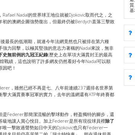
質
基
ael Nadal的世界球王地位就被Djokovic取而代之，之
初的澳網企圖強勢復出，但最終仍被Berdych直落三擊敗
生涯後最長的低潮期，就連今年法網竟然也只被排在第六種
強力回擊，以極其堅強的意志力著稱的Nadal來說，無非
下史無前例的九冠王紀錄
(歷史上在單項大滿貫封王的最高
煌戰績，這也說明了許多網友仍然看好今年Nadal可以順
原因吧！
ederer，雖然已經不再是七、八年前連續237週排名世界第
衝擊大滿貫賽事冠軍的實力，去年的溫網還有ATP年終賽都
是Federer那簡潔流暢的擊球動作，輕盈獨特的腳步，還
級地讓人賞心悅目。加上Federer是所有現役球員裡
除了
唯一擊敗過聲勢如日中天的Djokovic也只有Federer一
界排名目前仍高居第二的「瑞士特快車」，能在退休前再