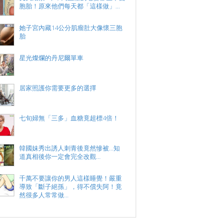
胞胎！原來他們每天都「這樣做」...
她子宮內藏14公分肌瘤肚大像懷三胞
胎
星光燦爛的丹尼爾單車
居家照護你需要更多的選擇
七旬婦無「三多」血糖竟超標4倍！
韓國妹秀出誘人刺青後竟然慘被...知
道真相後你一定會完全改觀...
千萬不要讓你的男人這樣睡覺！嚴重
導致「斷子絕孫」，得不償失阿！竟
然很多人常常做...