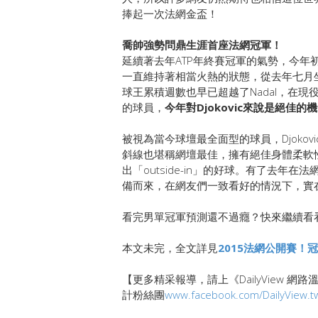
捧起一次法網金盃！
喬帥強勢問鼎生涯首座法網冠軍！
延續著去年ATP年終賽冠軍的氣勢，今年初的澳
一直維持著相當火熱的狀態，從去年七月
球王累積週數也早已超越了Nadal，在現役球
的球員，
今年對Djokovic來說是絕佳
被視為當今球壇最全面型的球員，Djoko
斜線也堪稱網壇最佳，擁有絕佳身體柔軟性的
出「outside-in」的好球。有了去年
備而來，在網友們一致看好的情況下，實
看完男單冠軍預測還不過癮？快來繼續看
本文未完，全文詳見
2015法網公開賽！
【更多精采報導，請上《DailyView 網
計粉絲團
www.facebook.com/DailyView.t