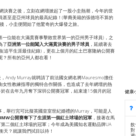
美網決賽之後，立刻在網壇掀起了一股小圭熱潮，今年的世
員甚至是亞州球員的最高紀錄！(華裔美籍的張德培不算的
之後，小圭便開始了他驚奇的大爆發之旅。
(成為第一位能在大滿貫賽事擊敗世界第一的亞州男子球員)，之
為了
亞洲第一位能闖入大滿貫決賽的男子球員
，延續著去
強(追平生涯最佳紀錄)，更在上個月的紅土巴塞隆納公開賽
呢？所有的亞州人都在看！
後，Andy Murray就聘請了前法國女網名將Mauresmo擔任
由女性教練指導的獨特合作關係，也造成了去年網壇的熱
，終於在去年九月奪下深圳公開賽冠軍，結束達15個月的冠
健康
，舉行完可比擬英國皇室世紀婚禮的Murray，可能是人
BMW公開賽奪下了生涯第一個紅土球場的冠軍
，接著在馬
al奪下第二個紅土球場的冠軍；今年成為美國知名運動品牌UA
飲
對
飛衝天？就讓我們拭目以待！
避