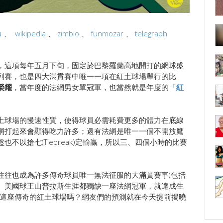
a
、
wikipedia
、
zimbio
、
funmozar
、
telegraph
，這項每年五月下旬，固定於巴黎羅蘭高地開打的網球盛
列賽，也是四大滿貫賽中唯一一項在紅土球場舉行的比
榮耀
，當年度的法網男女單冠軍，也當然就是年度的
「
紅
土球場的慢速性質，使得球員必需耗費更多的體力在底線
網打起來會顯得吃力許多；還有法網是唯一一個不開放鷹
不以搶七(Tiebreak)定輸贏，所以三、四個小時的比賽
往往也成為許多傳奇球員唯一無法征服的大滿貫賽事(包括
、美國球王山普拉斯生涯都獨缺一座法網冠軍，就達成生
服這座傳奇的紅土球場嗎？網友們的預測就在今天提前揭曉