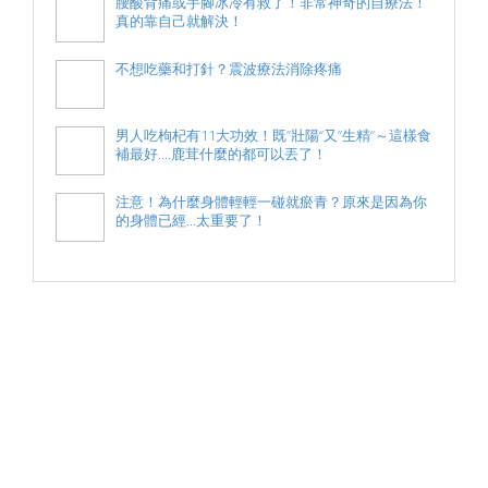
腰酸背痛或手腳冰冷有救了！非常神奇的自療法！
真的靠自己就解決！
不想吃藥和打針？震波療法消除疼痛
男人吃枸杞有11大功效！既”壯陽“又”生精“～這樣食
補最好....鹿茸什麼的都可以丟了！
注意！為什麼身體輕輕一碰就瘀青？原來是因為你
的身體已經...太重要了！