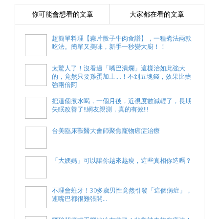
你可能會想看的文章
大家都在看的文章
超簡單料理【蒜片骰子牛肉食譜】，一種煮法兩款
吃法。簡單又美味，新手一秒變大廚！！
太驚人了！沒看過「嘴巴潰爛」這樣治如此強大
的，竟然只要雞蛋加上....！不到五塊錢，效果比藥
強兩倍阿
把這個煮水喝，一個月後，近視度數減輕了，長期
失眠改善了!!網友親測，真的有效!!!
台美臨床獸醫大會師聚焦寵物癌症治療
「大姨媽」可以讓你越來越瘦，這些真相你造嗎？
不理會蛀牙！30多歲男性竟然引發「這個病症」，
連嘴巴都很難張開...