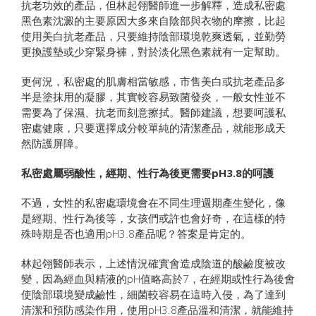
抗老功效的產品，但林起翎醫師進一步解釋，造成私密處
黑色素沈澱的主要原因大多來自陰部與衣物的摩擦，比起
使用美白抗老產品，只要維持陰部環境乾爽透氣，並勤勞
更換護墊或少穿緊身褲，對於淡化黑色素就有一定幫助。
更何況，私密處的肌膚相當敏感，市售美白或抗老產品多
半是塗抹用的凝膠，其實較容易致菌發炎，一般女性並不
需要為了保濕、抗老而刻意擦拭。醫師建議，想要呵護私
密處健康，只要選擇成分較單純的清潔產品，就能形成天
然防護屏障。
私密處屬弱酸性，經期、性行為後更需要pH3.8的呵護
不過，女性的私密處環境會在不同生理週期產生變化，像
是經期、性行為後等，女孩們或許也會好奇，在這樣的特
殊時期是否也適用pH3.8產品呢？答案是肯定的。
林起翎醫師表示，上述情況確實會造成陰道的酸鹼度被改
變，因為經血與精液的pH值略高於7，在經期或性行為後會
使陰部環境變成鹼性，細菌較容易在這時入侵，為了達到
清潔和預防感染作用，使用pH3.8產品溫和清潔，就能維持