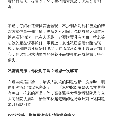
該如何清潔、保養？」的女孩們越來越多，各種意見都
有。
不過，仔細看這些留言會發現，不少網友對於私密處的清
潔方式仍是一知半解，說法各不相同，包括有些人習慣只
以沐浴乳清洗，也有人認為一定要購買具有美白、抗老等
功效的產品保養較好。事實上，女性私密處屬弱酸性環
境，結構較男性複雜且脆弱，在清潔及保養上必須更加用
心，但過於追求功效性的保養產品卻可能造成刺激，得不
償失。
私密處清潔，你做對了嗎？迷思一次解答
在這些網路討論中，最多人詢問的問題包括「洗澡時，順
便用沐浴乳清潔私密處？」、「私密處保養是否需挑選帶
有美白、抗老的產品」等，高雄醫學大學附設醫院及市立
大同醫院皮膚科主治醫師林起翎醫師也特別針對上述問題
加以解說回答：
Q1洗澡時，順便用沐浴乳清潔私密處？