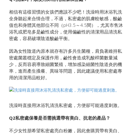
相信有這樣習慣的女孩們應該不少吧！洗澡時用沐浴乳洗
全身聽起來合情合理，不過，私密處的肌膚較敏感，酸鹼
值也和身體其他部位不同（pH3.5～4.5間），尤其市售沐
浴乳或肥皂多是鹼性成分，使用偏鹼性的清潔用品清洗私
密處，容易破壞陰道酸鹼平衡。
因為女性陰道內原本就存有許多共生菌種，肩負著維持私
密處菌叢穩定及保護作用，鹼性會造成乳酸桿菌數量減
少，反而容易導致細菌繁殖，增加感染細菌性陰道炎的機
率，進而產生搔癢、異味等問題，因此建議使用私密處專
用的清潔用品較好。
洗澡時直接用沐浴乳清洗私密處，方便卻可能過度刺激。
Q2私密處保養是否需挑選帶有美白、抗老的產品？
不少女性朋希望私密處亮白粉嫩，因此會購買帶有美白、