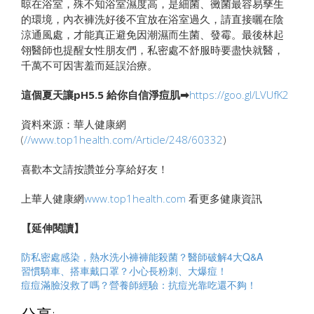
晾在浴室，殊不知浴室濕度高，是細菌、黴菌最容易孳生
的環境，內衣褲洗好後不宜放在浴室過久，請直接曬在陰
涼通風處，才能真正避免因潮濕而生菌、發霉。最後林起
翎醫師也提醒女性朋友們，私密處不舒服時要盡快就醫，
千萬不可因害羞而延誤治療。
這個夏天讓pH5.5 給你自信淨痘肌➡
https://goo.gl/LVUfK2
資料來源：華人健康網
(
//www.top1health.com/Article/248/60332
)
喜歡本文請按讚並分享給好友！
上華人健康網
www.top1health.com
看更多健康資訊
【延伸閱讀】
防私密處感染，熱水洗小褲褲能殺菌？醫師破解4大Q&A
習慣騎車、搭車戴口罩？小心長粉刺、大爆痘！
痘痘滿臉沒救了嗎？營養師經驗：抗痘光靠吃還不夠！