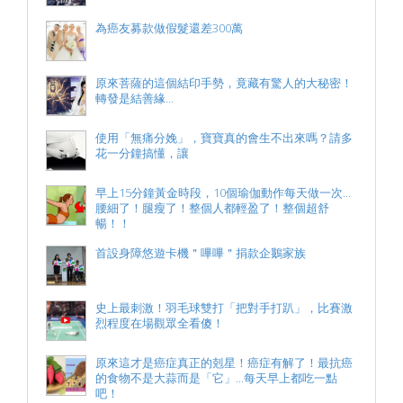
為癌友募款做假髮還差300萬
原來菩薩的這個結印手勢，竟藏有驚人的大秘密！
轉發是結善緣…
使用「無痛分娩」，寶寶真的會生不出來嗎？請多
花一分鐘搞懂，讓
早上15分鐘黃金時段，10個瑜伽動作每天做一次...
腰細了！腿瘦了！整個人都輕盈了！整個超舒
暢！！
首設身障悠遊卡機＂嗶嗶＂捐款企鵝家族
史上最刺激！羽毛球雙打「把對手打趴」，比賽激
烈程度在場觀眾全看傻！
原來這才是癌症真正的剋星！癌症有解了！最抗癌
的食物不是大蒜而是「它」...每天早上都吃一點
吧！