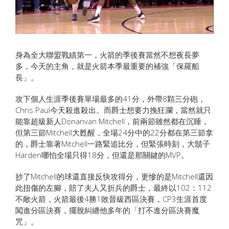
身為全大聯盟戰績第一，火箭的季後賽當然不想夜長夢
多，今天的主角，就是火箭本季最重要的補強「保羅船
長」。
攻下個人生涯季後賽單場最多的41分，外帶8顆三分砲，
Chris Paul今天殺進殺出。而爵士想要力挽狂瀾，當然就只
能靠超級新人Donanvan Mitchell，前兩節雖然都在沉睡，
但第三節Mitchell大甦醒，全場24分中的22分都在第三節拿
的，爵士靠著Mitchell一路緊追比分，但緊張時刻，大鬍子
Harden哪怕全場只得18分，但還是那關鍵的MVP。
抄了Mitchell的球還直接反快攻得分，更慘的是Mitchell還因
此扭傷的左腳，賠了夫人又折兵的爵士，最終以102：112
不敵火箭，火箭最後4勝1敗晉級西區決賽，CP3生涯首度
闖進分區決賽，擺脫糾纏他多年的「打不進分區決賽魔
咒」。