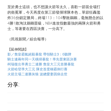
至於勇士這頭，也不想讓火箭等太久，喜歡一節當全場打
的衛冕軍，今天再度在第三節發揮球隊本色，單節狂轟濫
炸36分鎖定勝局，終場113：104擊敗鵜鶘，毫無懸念的以
4勝1敗淘汰鵜鶘晉級，NBA進攻指數最強的兩隊火箭和勇
士，等著要在西區決賽，一分高下。
（民視新聞／綜合報導）
【延伸閱讀】
影／詹皇霸氣絕殺暴龍 帶領騎士3：0聽牌
騎士連兩年同一天橫掃暴龍！率先晉東區決賽
柯瑞復出率勇士二連勝 詹皇大三元首勝暴龍
火箭哈登準大三元 隊史首度稱霸例行賽
火箭主場二連勝灰狼 波總愛妻因病去世
分享: