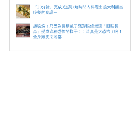
『30分鐘』完成3道菜♪短時間內料理出義大利麵當
晚餐的食譜～
超噁爛！只因為長期戴了隱形眼鏡就讓「眼睛長
蟲」變成這種恐怖的樣子！！這真是太恐怖了啊！
全身雞皮疙瘩都