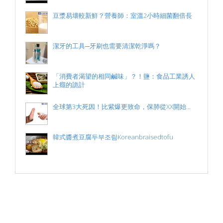
豆漿易壞較新鮮？營養師：室溫2小時細菌翻倍長
潔牙的工具─牙刷也需要清潔乾淨嗎？
「消費者渴望的相同鹹味」？！鹽：食品工業誘人
上癮的詭計
全球第3大死因！比紫爆更致命，保肺從XX開始...
韓式醬煮豆腐두부조림Koreanbraisedtofu