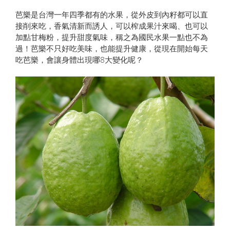
芭樂是台灣一年四季都有的水果，從外皮到內籽都可以直
接削來吃，香氣清新而誘人，可以榨成果汁來喝、也可以
加點甘梅粉，提升甜度氣味，稱之為國民水果一點也不為
過！芭樂不只好吃美味，也能提升健康，從現在開始每天
吃芭樂，會讓身體出現哪8大變化呢？