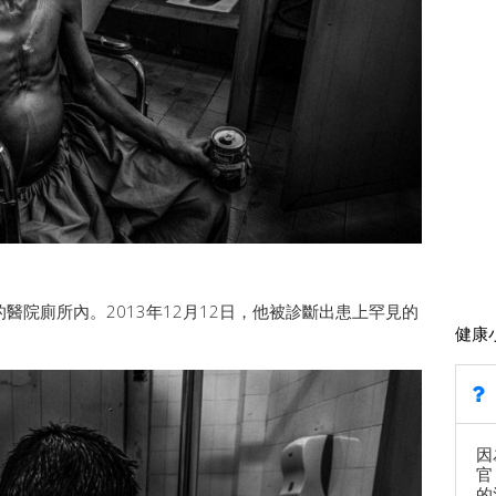
治市的醫院廁所內。2013年12月12日，他被診斷出患上罕見的
健康
因
官
的