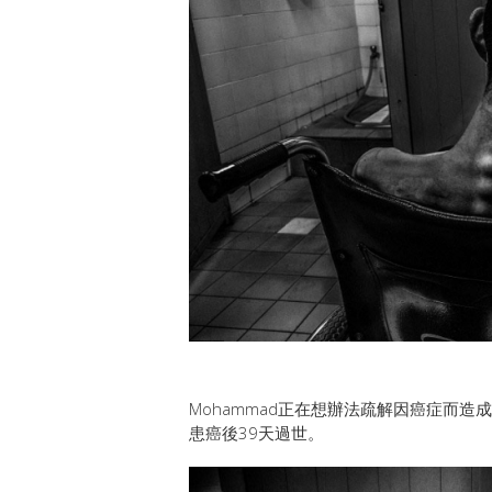
Mohammad正在想辦法疏解因癌症而造
患癌後39天過世。