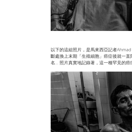
以下的這組照片，是馬來西亞記者Ahmad Y
斷處換上末期「生殖細胞」癌症後就一直
名… 照片真實地記錄著，這一種罕見的癌症