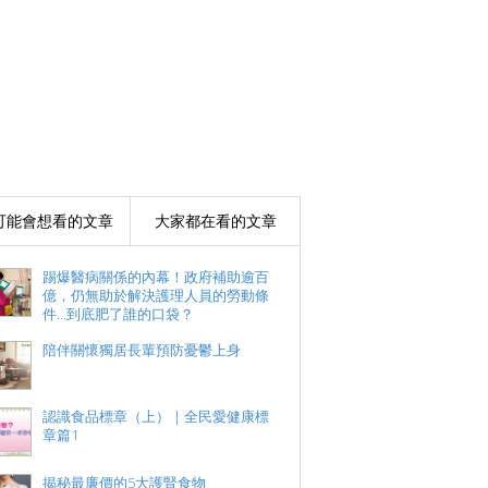
可能會想看的文章
大家都在看的文章
踢爆醫病關係的內幕！政府補助逾百
億，仍無助於解決護理人員的勞動條
件...到底肥了誰的口袋？
陪伴關懷獨居長輩預防憂鬱上身
認識食品標章（上）｜全民愛健康標
章篇1
揭秘最廉價的5大護腎食物