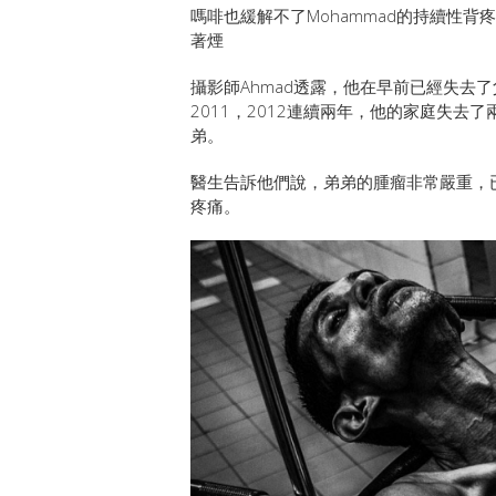
嗎啡也緩解不了Mohammad的持續性
著煙
攝影師Ahmad透露，他在早前已經失去
2011，2012連續兩年，他的家庭失去
弟。
醫生告訴他們說，弟弟的腫瘤非常嚴重，
疼痛。