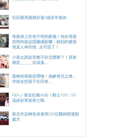
社區藥局服務好逾4成全年無休
母親身上常有不明的瘀傷！他在母親
房間內架設隱藏攝影機，錄到的畫面
簡直人神共憤...太可惡了！
小孩太調皮管教不好怎麼辦？！原來
都是＿＿＿在搞鬼....
最棒的母親節禮物！為解喪兒之痛，
停經女把孩子生回來....
NBA／詹皇狂飆46分！騎士109：99
逼綠衫軍進第七戰
新北市反轉長者衰弱385位醫師開運動
處方