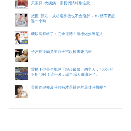
天常見6大疾病，家長們請特別注意...
把握3原則，成功瘦身後也不會復胖～＃2點不要超
過一小時！
糖尿病有救了：完全逆轉！這樣做效果驚人
子宮長瘜肉竟出血子宮鏡檢查兼治療
震撼！他是全地球「跑步最快」的男人，100公尺
不用10秒！這一幕，讓全場人都瘋狂了...
骨骼強健要及時何時才是補鈣的最佳時機呢？