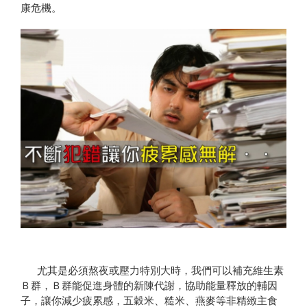
康危機。
尤其是必須熬夜或壓力特別大時，我們可以補充維生素
Ｂ群，Ｂ群能促進身體的新陳代謝，協助能量釋放的輔因
子，讓你減少疲累感，五穀米、糙米、燕麥等非精緻主食