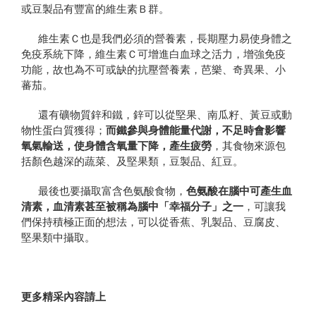
或豆製品有豐富的維生素Ｂ群。
維生素Ｃ也是我們必須的營養素，長期壓力易使身體之
免疫系統下降，維生素Ｃ可增進白血球之活力，增強免疫
功能，故也為不可或缺的抗壓營養素，芭樂、奇異果、小
蕃茄。
還有礦物質鋅和鐵，鋅可以從堅果、南瓜籽、黃豆或動
物性蛋白質獲得；
而鐵參與身體能量代謝，不足時會影響
氧氣輸送，使身體含氧量下降，產生疲勞
，其食物來源包
括顏色越深的蔬菜、及堅果類，豆製品、紅豆。
最後也要攝取富含色氨酸食物，
色氨酸在腦中可產生血
清素，血清素甚至被稱為腦中「幸福分子」之一
，可讓我
們保持積極正面的想法，可以從香蕉、乳製品、豆腐皮、
堅果類中攝取。
更多精采內容請上