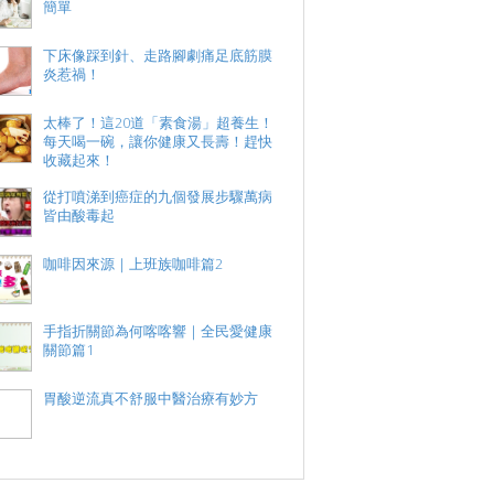
簡單
下床像踩到針、走路腳劇痛足底筋膜
炎惹禍！
太棒了！這20道「素食湯」超養生！
每天喝一碗，讓你健康又長壽！趕快
收藏起來！
從打噴涕到癌症的九個發展步驟萬病
皆由酸毒起
咖啡因來源｜上班族咖啡篇2
手指折關節為何喀喀響｜全民愛健康
關節篇1
胃酸逆流真不舒服中醫治療有妙方