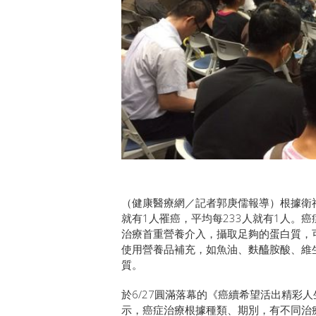
（健康醫療網／記者郭庚儒報導）根據衛福部
就有1人罹癌，平均每233人就有1人。
治療首重營養介入，攝取足夠的蛋白質，
使用營養品補充，如魚油、麩醯胺酸、維
質。
於6/27圓滿落幕的《癌續希望活出精彩
示，癌症治療根據種類、期別，有不同治