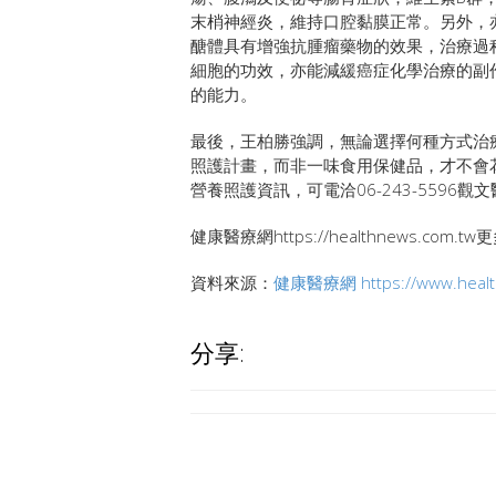
末梢神經炎，維持口腔黏膜正常。另外，
醣體具有增強抗腫瘤藥物的效果，治療過
細胞的功效，亦能減緩癌症化學治療的副
的能力。
最後，王柏勝強調，無論選擇何種方式治
照護計畫，而非一味食用保健品，才不會
營養照護資訊，可電洽06-243-5596
健康醫療網https://healthnews.com.
資料來源：
健康醫療網
https://www.hea
分享: