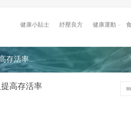
健康小貼士
紓壓良方
健康運動
存活率...
入提高存活率