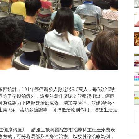
統計，101年癌症新發人數超過9.6萬人，每5分26秒
癌症除了早期治療外，還要注意什麼呢？營養師指出，癌症
可避免體力下降影響治療成效，增加存活率，並建議額外
生素B群、藻類多醣體等，可降低治療副作用，增進生活品
人生健康講座》，講座上振興醫院放射治療科主任王崇義表
療方式，可分為局部及全身性治療。以放射線治療為例，