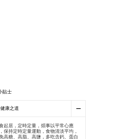
小貼士
健康之道
食起居，定時定量，煩事以平常心應
，保持定時定量運動，食物清淡平均，
免高糖、高脂、高鹽，多吃含鈣、蛋白