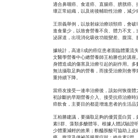
適合鼻咽癌、食道癌、直腸癌、膀胱癌、
壞正常組織，以及術後輔助性治療，減少
王崇義舉例，以放射線治療頭頸癌，會破
進食量少，以致會營養不良、體力不支，
泌尿道，出現消化吸收功能變差、腹瀉、
據統計，高達8成的癌症患者面臨體重流
文醫學營養中心總營養師王柏勝也於講座
身體造成的傷害及治療引起的副作用。多
無法攝取足夠的營養，而接受治療則會導
重持續下降。
當癌友接受一連串治療後，該如何恢復體
初診斷的早期營養介入、接受抗癌治療時
癌飲食，主要目的都是增進患者的生活品
王柏勝建議，要攝取足夠的優質蛋白質，
素B群、藻類多醣體等。根據人體試驗證
少體重減輕的效果；麩醯胺酸可協助上皮
瘍、腹瀉及便祕等腸胃症狀；維生素B群