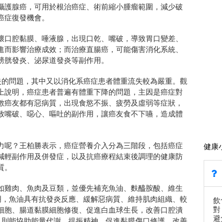
攝護腺癌，可用於根治癌症、術前縮小腫瘤範圍，減少破
癌症復發機會。
壞口腔黏膜、唾液腺，出現口乾、嘴破，導致胃口變差、
進而影響治療成效；而治療直腸癌，可能傷害消化系統、
膀胱發炎、泌尿道發炎等副作用。
失的問題，其中又以消化系癌症患者體重流失較為嚴重。觀
上說明，癌症患者普遍有體重下降的問題，主因是癌症對
數癌友都有惡病質，出現食慾不振、疲勞及虛弱等症狀，
致嘴破、噁心、嘔吐的副作用，讓癌友食不下嚥，造成體
力呢？王柏勝表示，癌症營養介入分為三階段，包括癌症
健康
減輕副作用及併發症，以及抗癌療程結束後調理的健康防
質。
如雞肉、魚肉及豆類，並優先補充魚油、麩醯胺酸、維生
明，魚油具有抗發炎反應、緩解惡病質、維持肌肉組織、較
飲
對
細胞、腸道黏膜細胞修復、促進白血球生長，改善口腔潰
避
，則能協助能量代謝、提振精神、促進黏膜傷口修護、改善