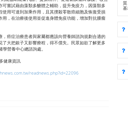
質
亦可嘗試藉由藻類多醣體之輔助，提升免疫力，因藻類多
基
程使用可達到加乘作用，且其撲殺零散癌細胞及恢復受損
作用，在治療後使用並促進身體免疫功能，增加對抗腫瘤
療，癌症治療患者與家屬都應該向營養師諮詢規劃合適的
花了大把銀子又影響療程，得不償失。民眾如欲了解更多
觀文醫學營養中心總諮詢處。
tw更多健康資訊
lthnews.com.tw/readnews.php?id=22096