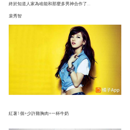
終於知道人家為啥能和那麼多男神合作了...
裴秀智
紅薯1個+少許雞胸肉+一杯牛奶