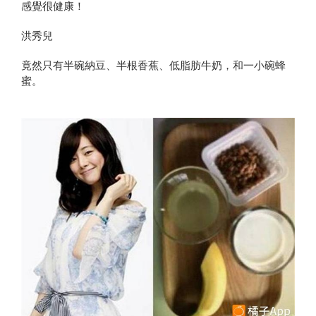
感覺很健康！
洪秀兒
竟然只有半碗納豆、半根香蕉、低脂肪牛奶，和一小碗蜂
蜜。