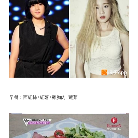
早餐：西紅柿+紅薯+雞胸肉+蔬菜