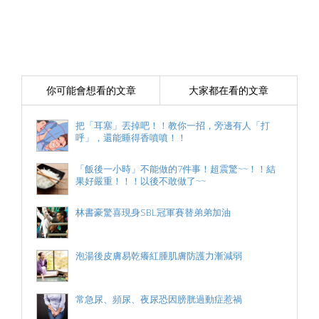
你可能會想看的文章
大家都在看的文章
把「耳塞」丟掉吧！！教你一招，旁邊有人「打
呼」，還能睡得香噴噴！！
「飯後一小時」不能做的7件事！超震驚~~！！結
果好嚴重！！！以後不敢做了~~
林書豪驚喜現身SBL冠軍賽替弟弟加油
泡湯後皮膚易乾癢紅腫肌膚防護力漸減弱
常急尿、頻尿、夜尿恐因膀胱過動症惹禍