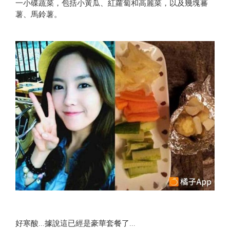
一小碟蔬菜，包括小黃瓜、紅蘿蔔和高麗菜，以及幾塊蕃
薯、馬鈴薯。
好寒酸...據說這已經是豪華套餐了...