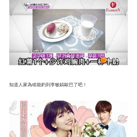
知道人家為啥能釣到李敏鎬歐巴了吧！