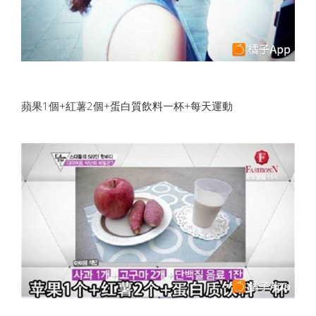
蘋果1個+紅薯2個+蛋白質飲料一杯+每天運動