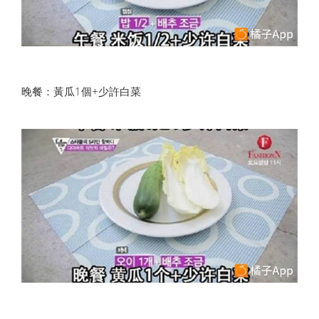
晚餐：黃瓜1個+少許白菜