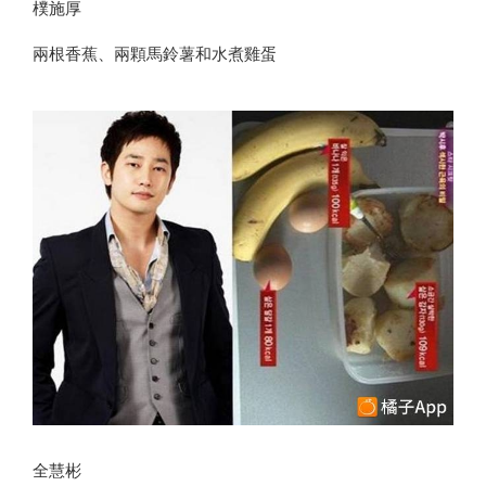
樸施厚
兩根香蕉、兩顆馬鈴薯和水煮雞蛋
全慧彬