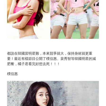
都說在韓國當明星難，本來競爭就大，保持身材就更重
要！最近有檔節目公開了樸信惠、裴秀智等韓國明星的減
肥餐，橘子君看完好想去死！！！
樸信惠