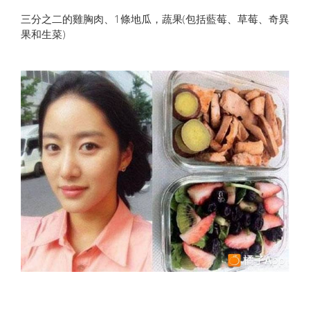
三分之二的雞胸肉、1條地瓜，蔬果(包括藍莓、草莓、奇異
果和生菜)