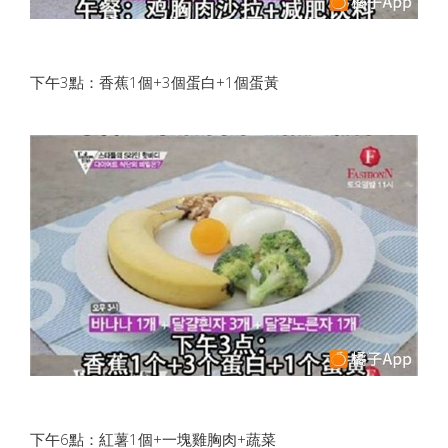
下午3點：香蕉1個+3個蛋白+1個蛋黃
下午6點：紅薯1個+一塊雞胸肉+蔬菜