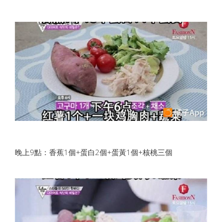
晚上9點：香蕉1個+蛋白2個+蛋黃1個+核桃三個