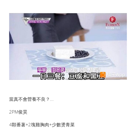
當真不會營養不良？...
2PM俊昊
4顆番薯+2塊雞胸肉+少數燙青菜