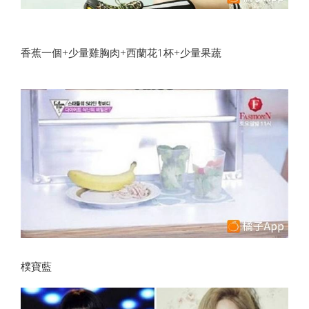
香蕉一個+少量雞胸肉+西蘭花1杯+少量果蔬
樸寶藍