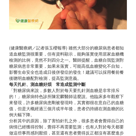
(健康醫療網／記者張玉櫻報導) 雖然大部分的糖尿病患者都知
道血糖監測很重要，但有資料顯示，能夠落實使用居家血糖機
檢測的比例，竟然不到四分之一。醫師提醒，血糖自我監測對
糖尿病患非常重要，如果未落實，可能高低血糖變化不自知，
影響生命安全也造成日後併發症的發生！建議可以採用餐前餐
後聰明血糖配對檢測，提高監測意義。
每天扎針、測血糖好煩 常造成監測中斷
「對糖尿病來說，多數人對於每天要扎針測血糖是非常排斥
的！」糖尿病特色診所陳宏麟醫師這麼說。他臨床多年觀察下
來發現，許多糖尿病患剛被發現時，其實都很在意自己的血糖
值，但是大概經過三個月或半年後，患者仍持續在測血糖的比
例大幅下降。
分析其中的原因，除了害怕針扎之外，很多患者會覺得自己的
病情已經獲得控制，覺得不再需要監測；也有人對於每天都要
做這些事而感到厭煩，甚至還有患者覺得反正都沒有甚麼進步