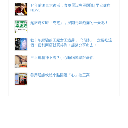
14年前謠言大復活，食藥署設專區闢謠|早安健康
NEWS
起床時立即「充電」，展開元氣飽滿的一天吧！
數十年經驗的工廠女工透露，「清肺」一定要吃這
個！便利商店就買得到！趕緊分享出去！！
早上總精神不濟？小心睡眠障礙跟著你
善用通訊軟體小貼圖溫「心」控三高