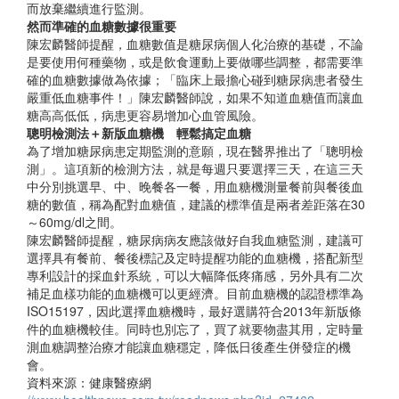
而放棄繼續進行監測。
然而準確的血糖數據很重要
陳宏麟醫師提醒，血糖數值是糖尿病個人化治療的基礎，不論
是要使用何種藥物，或是飲食運動上要做哪些調整，都需要準
確的血糖數據做為依據；「臨床上最擔心碰到糖尿病患者發生
嚴重低血糖事件！」陳宏麟醫師說，如果不知道血糖值而讓血
糖高高低低，病患更容易增加心血管風險。
聰明檢測法＋新版血糖機 輕鬆搞定血糖
為了增加糖尿病患定期監測的意願，現在醫界推出了「聰明檢
測」。這項新的檢測方法，就是每週只要選擇三天，在這三天
中分別挑選早、中、晚餐各一餐，用血糖機測量餐前與餐後血
糖的數值，稱為配對血糖值，建議的標準值是兩者差距落在30
～60mg/dl之間。
陳宏麟醫師提醒，糖尿病病友應該做好自我血糖監測，建議可
選擇具有餐前、餐後標記及定時提醒功能的血糖機，搭配新型
專利設計的採血針系統，可以大幅降低疼痛感，另外具有二次
補足血樣功能的血糖機可以更經濟。目前血糖機的認證標準為
ISO15197，因此選擇血糖機時，最好選購符合2013年新版條
件的血糖機較佳。同時也別忘了，買了就要物盡其用，定時量
測血糖調整治療才能讓血糖穩定，降低日後產生併發症的機
會。
資料來源：健康醫療網