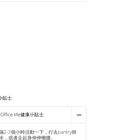
小貼士
Office life健康小貼士
隔2-3個小時活動一下，行去pantry倒
水，或者企起身伸伸懶腰。