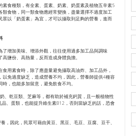
的素食種類，有全素、蛋素、奶素、奶蛋素及植物五辛素5
各類食物，同一類食物應經常變換，盡量選擇不過度加工
民眾以「奶蛋素」為宜，才可以攝取到足夠的營養，進而
料
為了增加美味、增添外觀，往往使用過多加工品與調味
了高鹽份、高熱量，反而造成身體負擔。
在食用素食時，除了應盡量避免攝取高油炸、加工品外，
，以免過度缺乏，造成營養不均，因此，營養師提供4種容
同時，也能多加留意，避免飲食不均。
牛奶、乾豆類、芝麻等，都有助於補充鈣質，且一般植物性
乳品、蛋類，也能提升維生素B12，否則當缺乏的話，恐會
營養，因此，民眾可藉由黃豆、黑豆、毛豆、豆腐、豆干、