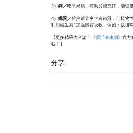
3）鋅／
吃堅果類，有助於補充鋅，增強
4）鐵質／
雖然蔬菜中含有鐵質，但植物
利用維生素C加強鐵質吸收，例如：飯後
【更多精采內容請上《
優活健康網
》官方
載！】
分享: