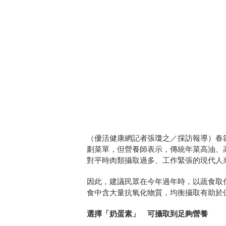
（優活健康網記者張瓊之／採訪報導）春
劃菜單，但營養師表示，傳統年菜高油、
對平時肉類攝取過多、工作緊張的現代人
因此，建議民眾在今年過年時，以蔬食取
食中含大量抗氧化物質，均衡攝取有助於
選擇「奶蛋素」 可攝取到足夠營養