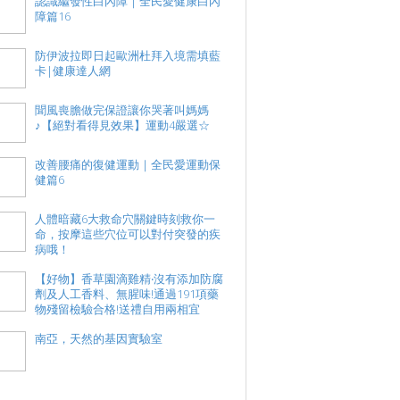
認識繼發性白內障｜全民愛健康白內
障篇16
防伊波拉即日起歐洲杜拜入境需填藍
卡|健康達人網
聞風喪膽做完保證讓你哭著叫媽媽
♪【絕對看得見效果】運動4嚴選☆
改善腰痛的復健運動｜全民愛運動保
健篇6
人體暗藏6大救命穴關鍵時刻救你一
命，按摩這些穴位可以對付突發的疾
病哦！
【好物】香草園滴雞精‧沒有添加防腐
劑及人工香料、無腥味!通過191項藥
物殘留檢驗合格!送禮自用兩相宜
南亞，天然的基因實驗室