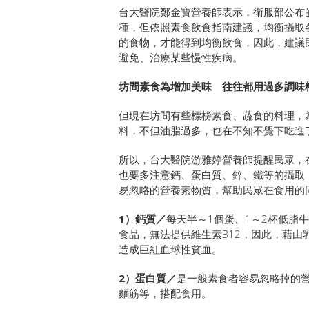
台大醫院鄭金寶營養師表示，衛服部公布
種，但依照素食飲食指南建議，均衡攝取
的食物，才能得到均衡飲食，因此，建議
避免、治療某些慢性疾病。
坊間素食為增加美味 往往都用過多調味
但現在坊間有些標榜素食、蔬食的料理，
料，不但油脂過多，也在不知不覺下吃進
所以，台大醫院游雅婷營養師提醒民眾，
也要多注意鈣、蛋白質、鋅、鐵等的攝取
易忽略的營養素物質，幫助民眾在食用的
1）鈣質／
每天半～1個蛋、1～2杯低脂
食品，無法提供維生素B12，因此，藉由
造成巨紅血球性貧血。
2）蛋白質／
是一般素食者容易忽略掉的
麵筋等，搭配食用。