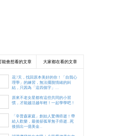
可能會想看的文章
大家都在看的文章
花7天，找回原本美好的你！「自我心
理學」的練習，無法擺脫情緒的糾
結，只因為「這四個字」....
原來不老女星都有這些共同的小習
慣，才能越活越年輕！一起學學吧！
「辛普森家庭」創始人驚傳癌逝！帶
給人歡樂，最後卻孤單無子癌逝…死
後捐出一億美金…