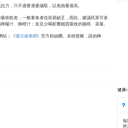
抵抗力，只不過要適量攝取，以免熱量過高。
性吸收較差，一般素食者也容易缺乏，因此，建議民眾可多
喝檸檬汁、柳橙汁；並且少喝影響鐵質吸收的咖啡、茶葉。
網站；《
優活健康網
》官方粉絲團。未經授權，請勿轉
健康
每
杯