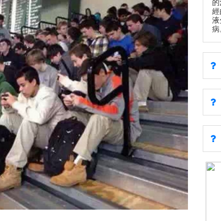
的
經
液
病