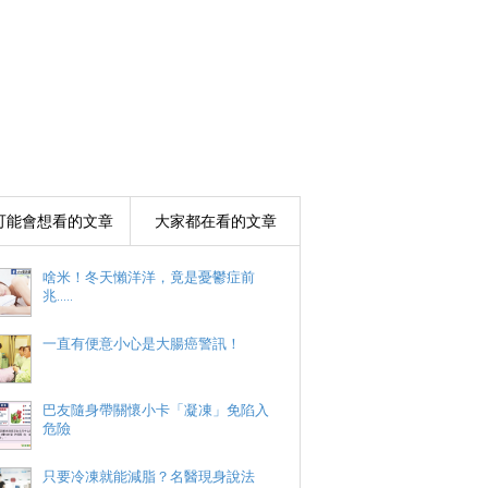
可能會想看的文章
大家都在看的文章
啥米！冬天懶洋洋，竟是憂鬱症前
兆.....
一直有便意小心是大腸癌警訊！
巴友隨身帶關懷小卡「凝凍」免陷入
危險
只要冷凍就能減脂？名醫現身說法