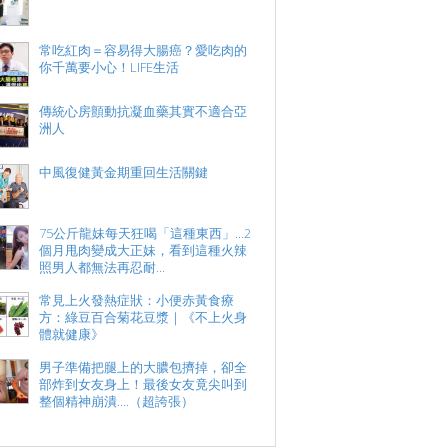
常吃紅肉＝容易得大腸癌？愛吃肉的
你千萬要小心！LIFE生活
傳統心房顫動抗凝血藥其實不適合亞
洲人
中風復健黃金期重回生活關鍵
75公斤龍妹每天狂喝「這種東西」...2
個月甩肉變成大正妹，看到這種火辣
照男人都無法再忍耐...
常見上火發熱症狀：小便赤黃食療
方：綠豆百合菊花豆漿｜《不上火身
體就健康》
男子準備把腿上的大膿包擠掉，卻全
部炸到女友身上！最後女友竟尖叫到
整個精神崩潰....（超誇張）