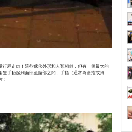
量行屍走肉！這些傢伙外形和人類相似，但有一個最大的
兩隻手抬起到面部至腹部之間，手指（通常為食指或拇
片：