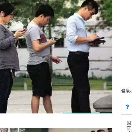
健康
因
官