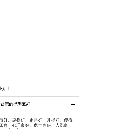
小貼士
健康的標準五好
得好、說得好、走得好、睡得好、便得
四良：心理良好、處世良好、人際良