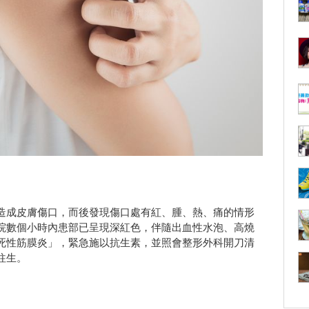
造成皮膚傷口，而後發現傷口處有紅、腫、熱、痛的情形
院數個小時內患部已呈現深紅色，伴隨出血性水泡、高燒
死性筋膜炎」，緊急施以抗生素，並照會整形外科開刀清
往生。