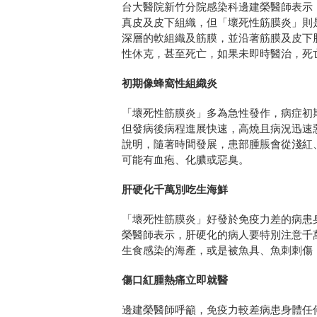
台大醫院新竹分院感染科邊建榮醫師表示
真皮及皮下組織，但「壞死性筋膜炎」則
深層的軟組織及筋膜，並沿著筋膜及皮下
性休克，甚至死亡，如果未即時醫治，死
初期像蜂窩性組織炎
「壞死性筋膜炎」多為急性發作，病症初
但發病後病程進展快速，高燒且病況迅速
說明，隨著時間發展，患部腫脹會從淺紅
可能有血疱、化膿或惡臭。
肝硬化千萬別吃生海鮮
「壞死性筋膜炎」好發於免疫力差的病患
榮醫師表示，肝硬化的病人要特別注意千
生食感染的海產，或是被魚具、魚刺刺傷
傷口紅腫熱痛立即就醫
邊建榮醫師呼籲，免疫力較差病患身體任