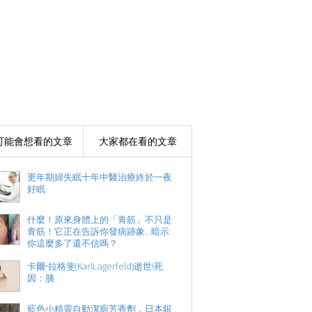
可能會想看的文章
大家都在看的文章
更年期婦失眠十年中醫治療終於一夜
好眠
什麼！原來身體上的「青筋」不只是
青筋！它正在告訴你發病跡象...暗示
你這麼多了還不信嗎？
卡爾•拉格斐(KarlLagerfeld)逝世!死
因：胰
藍色小精靈自動潔廁芳香劑，日本銀