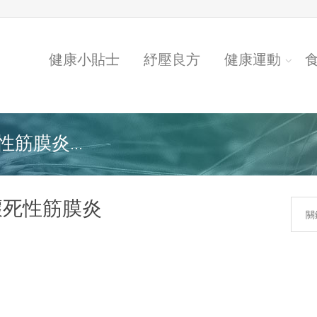
健康小貼士
紓壓良方
健康運動
筋膜炎...
壞死性筋膜炎