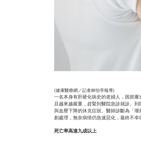
(健康醫療網／記者林怡亭報導)
一名本身有肝硬化病史的老婦人，因抓癢
且越來越嚴重，趕緊到醫院急診就診。到
與血壓下降的休克症狀。醫師診斷為「壞
創處理，無奈病情仍急速惡化，最終不幸
死亡率高達九成以上