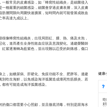
，一般常見的皮膚感染，如「蜂窩性組織炎」是細菌侵入
是一種嚴重的細菌感染，細菌會穿過皮膚表層，深入皮膚
脂肪層間隙向周圍快速擴展，短時間內就可能發展成敗血
亡率高達九成以上。
期很像蜂窩性組織炎，出現局部紅、腫、熱、痛及水泡，
惡化，進而產生全身性敗血症狀及意識變化。邊建榮醫師
、紅紫逐漸轉為藍紫色，並出現難以忍受的刺痛感，傷口
健康
身上，如糖尿病、肝硬化、免疫功能不全、肥胖等。邊建
萬別吃生海鮮，以免感染海洋弧菌造成壞死性筋膜炎。若
，都有可能造成海洋弧菌感染。
吃
好
何的傷口都需要小心照顧，並且徹底消毒，特別是跟海水