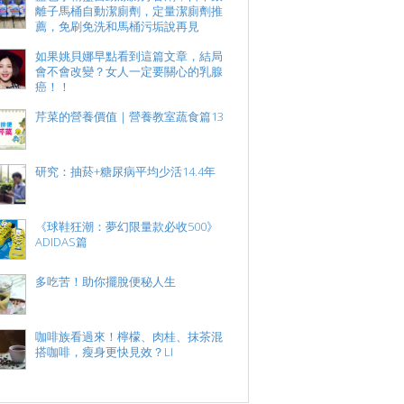
離子馬桶自動潔廁劑，定量潔廁劑推
薦，免刷免洗和馬桶污垢說再見
如果姚貝娜早點看到這篇文章，結局
會不會改變？女人一定要關心的乳腺
癌！！
芹菜的營養價值｜營養教室蔬食篇13
研究：抽菸+糖尿病平均少活14.4年
《球鞋狂潮：夢幻限量款必收500》
ADIDAS篇
多吃苦！助你擺脫便秘人生
咖啡族看過來！檸檬、肉桂、抹茶混
搭咖啡，瘦身更快見效？LI