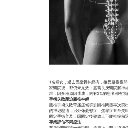
1名婦女，過去因坐骨神經痛，接受腰椎椎
家醫院後，都仍未見效；嘉義長庚醫院腦神
群，因多種原因造成，約有3%的患者都有類
手術失敗壓迫腰椎神經
腰椎手術失敗背痛症候群恐因椎間盤再次突
的神經壓迫，另外像憂鬱症、焦慮症甚至失
固定手術普及，因固定後導致上下腰椎提前
專業評估不同療法
黃盈誠醫師進一步說明，治療上，若手術後