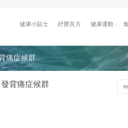
健康小貼士
紓壓良方
健康運動
痛症候群...
引發背痛症候群