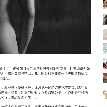
間盤手術，但幾個月後依舊感到腰部和腿部痠痛，且連續轉至幾
經外科醫師黃盈誠指出，此症狀又稱為腰椎手術失敗背痛症候
似症狀。
出，導至壓迫腰椎神經，或因脊椎關節術後不穩定等因素引起
眠也都可能會引起類似症狀；黃盈誠醫師說，不過隨著腰椎內
退化等，也恐是因素之一。
仍持續疼痛超過三個月，就應接受藥物或物理治療，若患者出