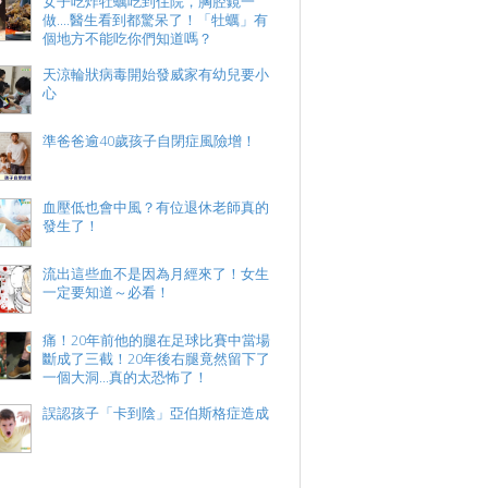
女子吃炸牡蠣吃到住院，胸腔鏡一
做....醫生看到都驚呆了！「牡蠣」有
個地方不能吃你們知道嗎？
天涼輪狀病毒開始發威家有幼兒要小
心
準爸爸逾40歲孩子自閉症風險增！
血壓低也會中風？有位退休老師真的
發生了！
流出這些血不是因為月經來了！女生
一定要知道～必看！
痛！20年前他的腿在足球比賽中當場
斷成了三截！20年後右腿竟然留下了
一個大洞...真的太恐怖了！
誤認孩子「卡到陰」亞伯斯格症造成