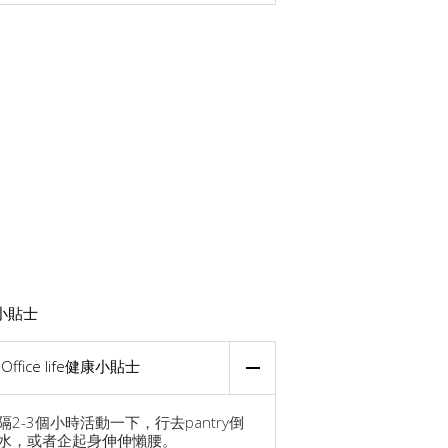
小貼士
Office life健康小貼士
隔2-3個小時活動一下，行去pantry倒
水，或者企起身伸伸懶腰。