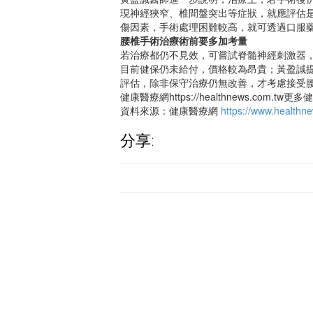
現神經狹窄、椎間盤突出等症狀，就應評估
傷因素，手術處理困難較高，就可透過口服
腰椎手術治療術前要多加考量
若治療都仍不見效，可嘗試脊髓神經刺激器
目前健保仍未給付，價格較為昂貴；黃盈誠
評估，除非保守治療仍無改善，才考慮接受
健康醫療網https://healthnews.com.tw更
資料來源：健康醫療網
https://www.health
分享: