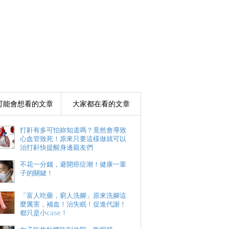
可能會想看的文章
大家都在看的文章
打鼾有多可怕妳知道嗎？竟然會導致
心血管致死！原來只要這樣做就可以
治打鼾快提醒身邊親友們
不花一分錢，避開癌症潮！健康一輩
子的關鍵！
「富人吃藥，窮人洗腳」原來洗腳這
麼厲害，補血！治失眠！促進代謝！
都只是小case！