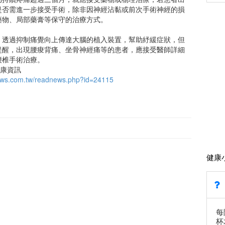
是否需進一步接受手術，除非因神經沾黏或前次手術神經的損
藥物、局部藥膏等保守的治療方式。
，透過抑制痛覺向上傳達大腦的植入裝置，幫助紓緩症狀，但
提醒，出現腰痠背痛、坐骨神經痛等的患者，應接受醫師詳細
腰椎手術治療。
多健康資訊
news.com.tw/readnews.php?id=24115
健康
每
杯