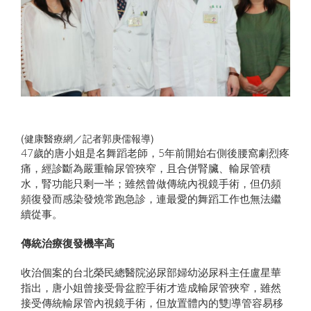
(健康醫療網／記者郭庚儒報導)
47歲的唐小姐是名舞蹈老師，5年前開始右側後腰窩劇烈疼
痛，經診斷為嚴重輸尿管狹窄，且合併腎臟、輸尿管積
水，腎功能只剩一半；雖然曾做傳統內視鏡手術，但仍頻
頻復發而感染發燒常跑急診，連最愛的舞蹈工作也無法繼
續從事。
傳統治療復發機率高
收治個案的台北榮民總醫院泌尿部婦幼泌尿科主任盧星華
指出，唐小姐曾接受骨盆腔手術才造成輸尿管狹窄，雖然
接受傳統輸尿管內視鏡手術，但放置體內的雙J導管容易移