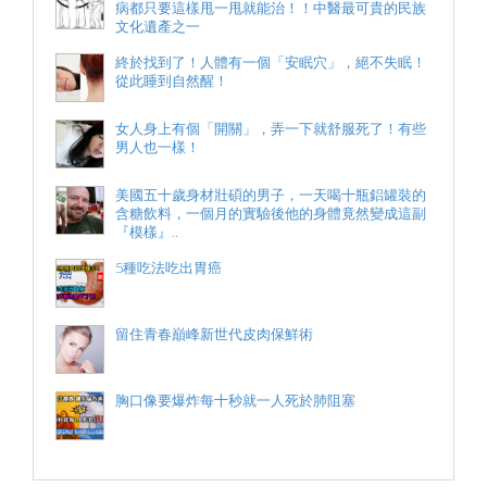
病都只要這樣甩一甩就能治！！中醫最可貴的民族
文化遺產之一
終於找到了！人體有一個「安眠穴」，絕不失眠！
從此睡到自然醒！
女人身上有個「開關」，弄一下就舒服死了！有些
男人也一樣！
美國五十歲身材壯碩的男子，一天喝十瓶鋁罐裝的
含糖飲料，一個月的實驗後他的身體竟然變成這副
『模樣』..
5種吃法吃出胃癌
留住青春巔峰新世代皮肉保鮮術
胸口像要爆炸每十秒就一人死於肺阻塞