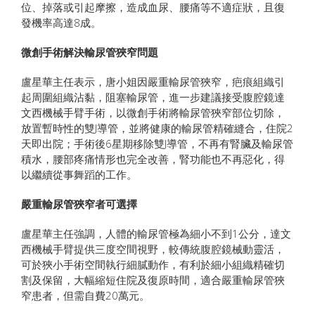
位、掉落或引起摩擦，造成血尿、腰痛等不適症狀，且復
發機率高達8成。
微創手術解決輸尿管狹窄問題
盧星華主任表示，唐小姐因嚴重輸尿管狹窄，疤痕組織引
起周圍組織沾黏，阻塞輸尿管，進一步建議接受腹腔鏡達
文西機械手臂手術，以微創手術將輸尿管狹窄部位切除，
放置暫時性的雙J導管，並將健康的輸尿管精確縫合，住院2
天即出院；手術後6星期移除雙J導管，不再有腎臟及輸尿管
積水，腰部疼痛情形也完全改善，腎功能也不再惡化，得
以繼續從事舞蹈的工作。
嚴重輸尿管狹窄者可選擇
盧星華主任強調，人體的輸尿管極為細小不到1公分，達文
西機械手臂提供三度空間視野，較傳統腹腔鏡械動靈活，
可於狹小手術空間執行細膩動作，有利於細小組織精確切
割及保留，大幅縮短住院及復原時間，適合嚴重輸尿管狹
窄患者，但需自費20萬元。