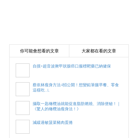
你可能會想看的文章
大家都在看的文章
自摸+超音波揪甲狀腺癌口服標靶藥已納健保
蔡依林瘦身方法4招公開！想變鉛筆腿早餐、零食
這樣吃...L
攝取一匙橄欖油就能促進脂肪燃燒、消除便秘！｜
《驚人的橄欖油瘦身法！》
減緩過敏菠菜豬肉蛋捲