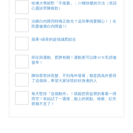
哈佛大學絕對「不推薦」：20種快樂的方法（杏語
心靈診所陳俊欽）
治療白內障同時矯正散光？這些事情要關心！｜全
民愛健康白內障篇13
蘋果+綠茶的超強減肥組合
癌症與運動、肥胖有關！運動更可以降40％乳癌復
發率！
陳怡蓉剪掉長髮、不到海外發展，都是因為外婆得
了這個病，希望大家珍惜好好身邊的人
每天堅持『這個動作』！就能把骨盆裡的毒素一掃
而空！表姑試了一週後，臉上的斑點、痤瘡、紅疙
瘩都不見了！