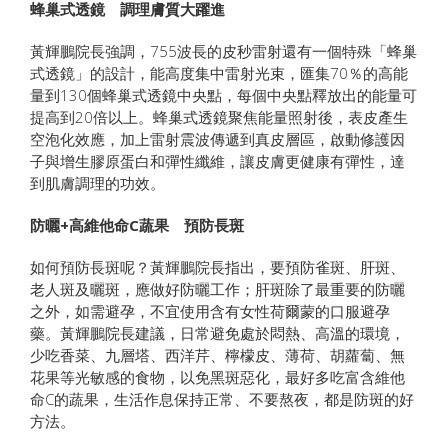
蜂巢式透鏡 調理膚質大躍進
黃輝鵬院長強調，755波長的皮秒雷射還有一個特殊「蜂巢
式透鏡」的設計，能高度集中雷射光束，匯集70％的高能
量到130個蜂巢式透鏡中央點，每個中央點釋放出的能量可
提高到20倍以上。蜂巢式透鏡聚焦能量照射後，表皮產生
空泡化效應，加上雷射震波傳遞到真皮層區，啟動修護因
子與增生膠原蛋白和彈性纖維，讓皮膚更健康有彈性，達
到肌膚調理的功效。
防曬+高維他命C蔬果 預防長斑
如何預防長斑呢？黃輝鵬院長指出，要預防雀斑、肝斑、
老人斑及曬斑，應做好防曬工作；肝斑除了最重要的防曬
之外，如需避孕，不宜使用含有女性荷爾蒙的口服避孕
藥。黃輝鵬院長建議，日常避免處於悶熱、高溫的環境，
少吃香菜、九層塔、西洋芹、檸檬皮、薄荷、胡蘿蔔、無
花果等光敏感的食物，以免黑斑惡化，最好多吃富含維他
命C的蔬果，生活作息保持正常、不要熬夜，都是防斑的好
方法。