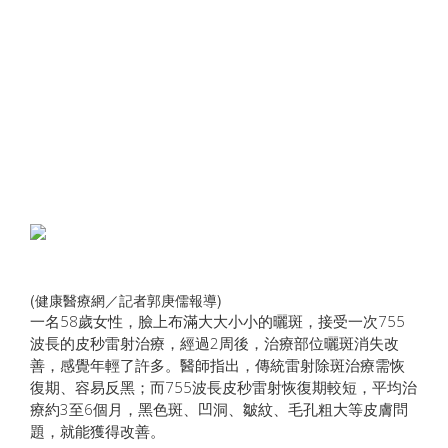
(健康醫療網／記者郭庚儒報導)
一名58歲女性，臉上布滿大大小小的曬斑，接受一次755
波長的皮秒雷射治療，經過2周後，治療部位曬斑消失改
善，感覺年輕了許多。醫師指出，傳統雷射除斑治療需恢
復期、容易反黑；而755波長皮秒雷射恢復期較短，平均治
療約3至6個月，黑色斑、凹洞、皺紋、毛孔粗大等皮膚問
題，就能獲得改善。