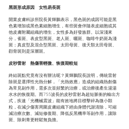
黑斑形成原因 女性易長斑
開業皮膚科診所院長黃輝鵬表示，黑色斑的成因可能是黑
色素增加或黑色素細胞增生，有些斑會伴隨表皮細胞或其
他皮膚附屬組織的增生，女性多為好發族群。以深淺來
分，雀斑、表皮型黑斑、老人斑、曬斑、咖啡牛奶斑為淺
斑；真皮型及混合型黑斑、太田母斑、後天類太田母斑、
顴骨斑則是深層斑。
皮秒雷射 熱傷害輕微、恢復期較短
終結斑點究竟有沒有辦法呢？黃輝鵬院長說明，傳統雷射
除斑是選擇性光熱分解，「光熱效應」造成的組織熱創傷
為常見副作用，需多次並頻繁的治療，或治療後產生湯湯
水水的恢復期。而755波長的皮秒雷射為超短脈衝的輸出方
式，疾速「光機械震波」能有效地將目標擊碎為微小顆
粒，在減少傷害周圍皮膚組織下經由身體代謝清除，可縮
減治療次數、減短修復期、降低反黑機率等副作用，讓除
斑、除刺青更輕鬆無負擔。