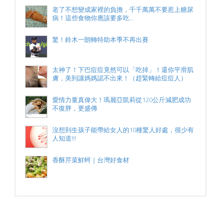
老了不想變成家裡的負擔，千千萬萬不要惹上糖尿
病！這些食物你應該要多吃...
驚！鈴木一朗轉特助本季不再出賽
太神了！下巴痘痘竟然可以「吃掉」！還你平滑肌
膚，美到讓媽媽認不出來！（趕緊轉給痘痘人）
愛情力量真偉大！瑪麗亞凱莉從120公斤減肥成功
不復胖，更盛傳
沒想到生孩子能帶給女人的10種驚人好處，很少有
人知道!!!
香酥芹菜鮮蚵｜台灣好食材