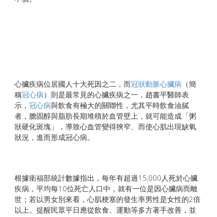
心臟疾病位居國人十大死因之二，而
冠狀動脈心臟病
（簡
稱
冠心病
）則是最常見的心臟疾病之一，趙書平醫師表
示，
冠心病
與飲食有極大的關聯性，尤其平時飲食油膩
者，膽固醇與脂肪長期堆積於血管壁上，就可能造成「粥
狀硬化斑塊」，導致心血管變得狹窄、而使心肌出現缺氧
狀況，進而形成冠心病。
根據衛福部統計數據指出，每年有超過15,000人死於心臟
疾病，平均每10位死亡人口中，就有一位是因心臟病而離
世；若以男女別來看，心肌梗塞的發生率男性是女性的2倍
以上。提醒民眾平日應從飲食、運動等多方著手改善，並