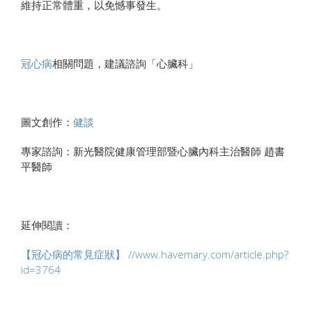
維持正常體重，以免憾事發生。
冠心病
相關問題，建議諮詢「心臟科」
圖文創作：
健談
專家諮詢：新光醫院健康管理部暨心臟內科主治醫師 趙書
平醫師
延伸閱讀：
【冠心病的常見症狀】
//www.havemary.com/article.php?
id=3764