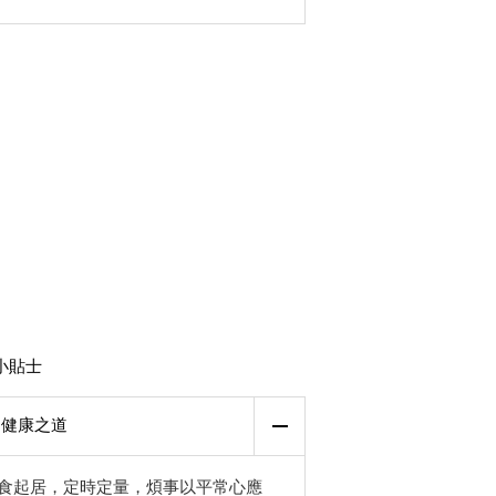
小貼士
健康之道
食起居，定時定量，煩事以平常心應