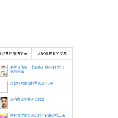
可能會想看的文章
大家都在看的文章
躺著也能瘦！小撇步加強新陳代謝｜
魅麗雜誌
搶救猝死危機抓緊黃金4分鐘
淚溝顯疲態醫師也難逃
內褲地方總是濕濕的？女生褲底上液