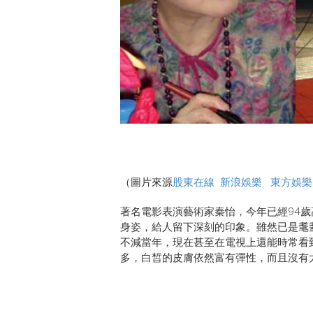
（圖片來源
股東在線
新浪娛樂
東方娛樂
著名電影表演藝術家秦怡，今年已經94
身姿，給人留下深刻的印象。雖然已是耄
不減當年，現在甚至在電視上還能時常看
多，白皙的皮膚依然富有彈性，而且沒有