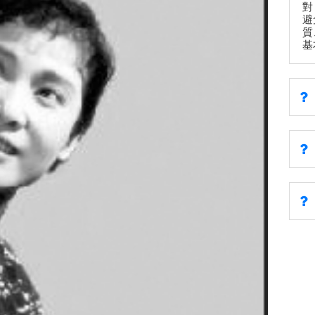
對
避
質
基