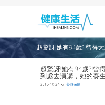
超驚訝!她有94歲?!曾得
超驚訝!她有94歲?!
到處去演講，她的養生不
2015-10-24, on
養身保健