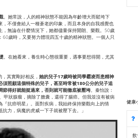
觀
。她常說，人的精神狀態不能因為年齡增大而鬆垮下
來，不僅會給人一種蒼老的印象，而且本身的自我感覺也
上，無論在什麼情況下，她都儘量保持開朗、樂觀。50歲
：60歲時，又要努力體現四五十歲的精神狀態。一個人只
。
礎
。在她看來，養生時心態很重要，遇事要想得開，尤其
，其實剛好相反，
她的兒子17歲時被同學霸凌而患精神
必須照顧這個特殊的兒子，甚至時常被180公分的兒子追
調節得好就能挺過來，否則就可能徹底被壓垮
。秦怡說：
瘤、甲狀腺瘤，摘除了膽囊，還得了腸癌。但我並沒有被病
健康
為『抗癌明星』。面對疾病，我始終保持樂觀向上的情
抵抗力，病魔的虎威一下子就被壓下去。」
飲