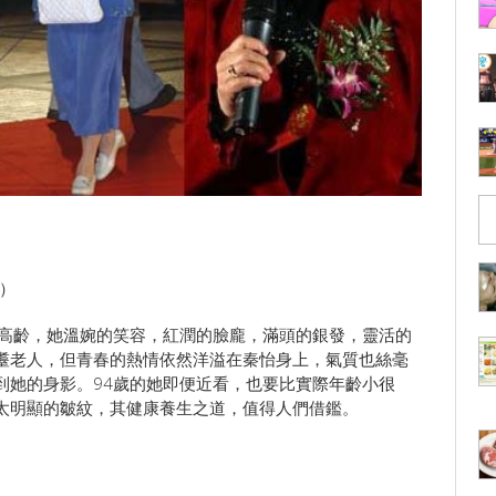
）
歲高齡，她溫婉的笑容，紅潤的臉龐，滿頭的銀發，靈活的
耋老人，但青春的熱情依然洋溢在秦怡身上，氣質也絲毫
到她的身影。94歲的她即便近看，也要比實際年齡小很
太明顯的皺紋，其健康養生之道，值得人們借鑑。