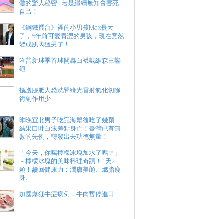
體的驚人秘密...若是繼續無知會害死
自己！
《鋼鐵擂台》裡的小男孩Max長大
了，5年前可愛青澀的男孩，現在竟然
變成肌肉猛男了！
哈普新球季首球開轟白襪戴維森三響
砲
攝護腺肥大恐洗腎綠光雷射氣化切除
術副作用少
昨晚宜北男子吃完海蟹後吃了幾顆……
結果口吐白沫差點身亡！臺灣已有無
數的先例，轉發出去功德無量！
「今天，你喝檸檬冰塊加水了嗎？」
－檸檬冰塊的美味料理奇蹟！1天2
顆！鹼回健康力：潤膚美顏、燃脂瘦
身、
加國爆狂牛症病例，牛肉暫停進口