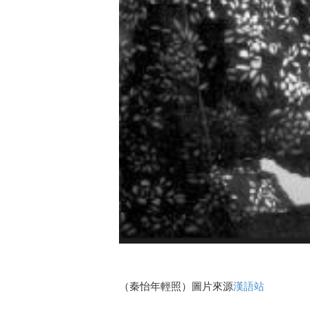
（秦怡年輕照）圖片來源
漢語站