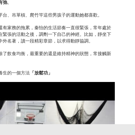
有弛
。
平台、吊單槓、爬竹竿這些男孩子的運動她都喜歡。
還有家務的拖累，秦怡的生活節奏一直很緊張，常年處於
在緊張的活動之後，調劑一下自己的神經。比如，靜坐下
中外名著，讀一段精彩章節，以求得動靜協調。
除了飲食均衡，最重要的還是維持精神的狀態，常接觸新
養生的一個方法
「放鬆功」