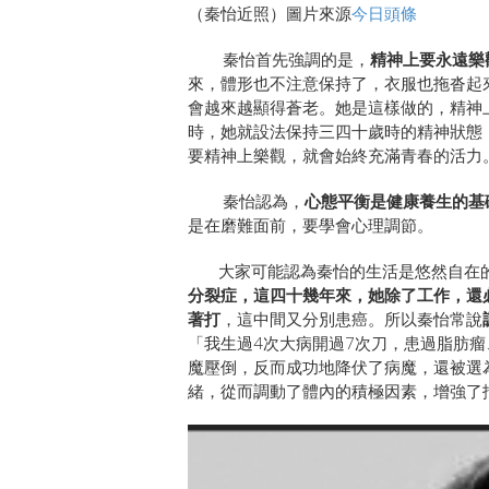
（秦怡近照）圖片來源
今日頭條
秦怡首先強調的是，
精神上要永遠樂
來，體形也不注意保持了，衣服也拖沓起
會越來越顯得蒼老。她是這樣做的，精神
時，她就設法保持三四十歲時的精神狀態
要精神上樂觀，就會始終充滿青春的活力
秦怡認為，
心態平衡是健康養生的基
是在磨難面前，要學會心理調節。
大家可能認為秦怡的生活是悠然自在的
分裂症，這四十幾年來，她除了工作，還
著打
，這中間又分別患癌。所以秦怡常說
「我生過4次大病開過7次刀，患過脂肪
魔壓倒，反而成功地降伏了病魔，還被選
緒，從而調動了體內的積極因素，增強了