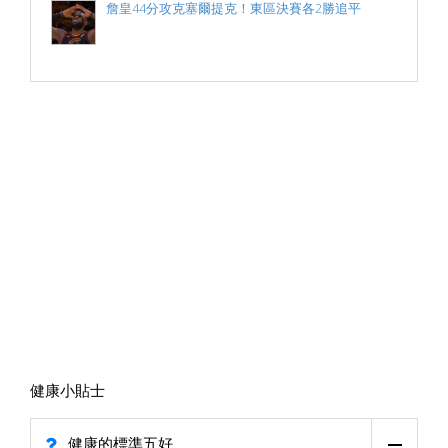
詹皇44分攻克塞爾提克！東區決賽各2勝追平
健康小貼士
健康的標準五好