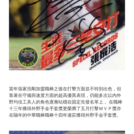
當年張家浩剛加盟職棒之後在打擊方面並不特別出色，但
靠著在守備與速度方面的超高優異表現，仍能多次以內外
野均佳工具人的角色逐漸站穩在固定先發名單上， 在職棒
十三年獲得外野手金手套獎更榮膺了五月打擊ＭＶＰ獎亦
在隔年的中華職棒職棒十四年連莊獲得外野手金手套獎。