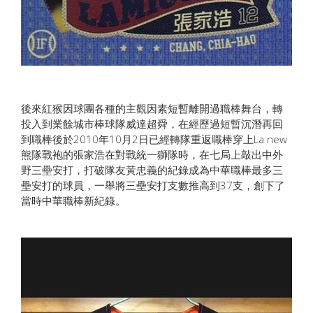
後來紅猴因球團各種的主觀因素短暫離開過職棒舞台，轉
投入到業餘城市棒球隊威達超舜，在經歷過短暫沉潛再回
到職棒後於2010年10月2日已經轉隊重返職棒穿上La new
熊隊戰袍的張家浩在對戰統一獅隊時，在七局上敲出中外
野三壘安打，打破隊友黃忠義的紀錄成為中華職棒最多三
壘安打的球員，一舉將三壘安打支數推高到37支，創下了
當時中華職棒新紀錄。