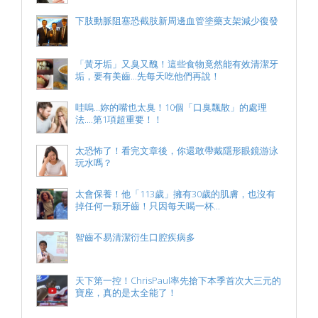
下肢動脈阻塞恐截肢新周邊血管塗藥支架減少復發
「黃牙垢」又臭又醜！這些食物竟然能有效清潔牙
垢，要有美齒...先每天吃他們再說！
哇嗚…妳的嘴也太臭！10個「口臭飄散」的處理
法....第1項超重要！！
太恐怖了！看完文章後，你還敢帶戴隱形眼鏡游泳
玩水嗎？
太會保養！他「113歲」擁有30歲的肌膚，也沒有
掉任何一顆牙齒！只因每天喝一杯...
智齒不易清潔衍生口腔疾病多
天下第一控！ChrisPaul率先搶下本季首次大三元的
寶座，真的是太全能了！