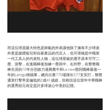
而這位球員最大特色是帥氣的外表讓他除了擁有不少球迷
外更是媒體寵兒和自家產品的代言人，也可堪稱是中職第
一代工具人的代表性人物，這位球星級的選手原本可守二
壘、游擊，在進職棒後加練一壘與中、右外野，在整整職
棒生涯的10年分別效力過興農牛和La new熊到職棒最後一
年的Lamigo桃猿隊，總共出賽770場揮出577支安打，整體
通算打擊率是偏低的2成41成績，但相信這位當年中華職棒
的選秀狀元肯定是許多球迷心中美好記憶。