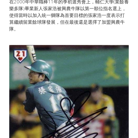
在2000年中華職棒11年的季初選秀會上，輔仁大學(業餘養
樂多隊)畢業新人張家浩被興農牛隊以第一順位指名選上，
使得當時以加入統一獅隊為首要目標的張家浩一度表示打
算繼續留業餘球隊發展，但在最後還是選擇了加盟興農牛
隊。