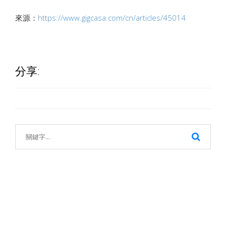
來源：
https://www.gigcasa.com/cn/articles/45014
分享: