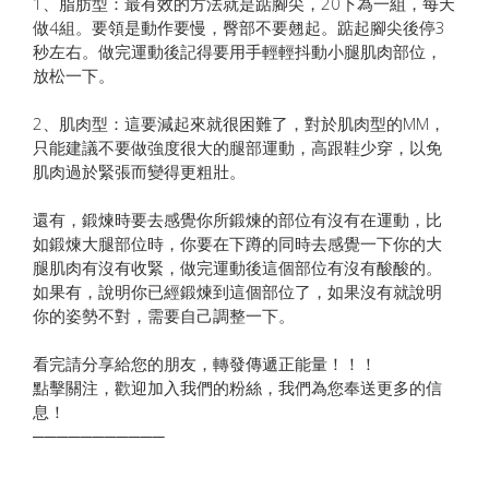
1、脂肪型：最有效的方法就是踮腳尖，20下為一組，每天
做4組。要領是動作要慢，臀部不要翹起。踮起腳尖後停3
秒左右。做完運動後記得要用手輕輕抖動小腿肌肉部位，
放松一下。
2、肌肉型：這要減起來就很困難了，對於肌肉型的MM，
只能建議不要做強度很大的腿部運動，高跟鞋少穿，以免
肌肉過於緊張而變得更粗壯。
還有，鍛煉時要去感覺你所鍛煉的部位有沒有在運動，比
如鍛煉大腿部位時，你要在下蹲的同時去感覺一下你的大
腿肌肉有沒有收緊，做完運動後這個部位有沒有酸酸的。
如果有，說明你已經鍛煉到這個部位了，如果沒有就說明
你的姿勢不對，需要自己調整一下。
看完請分享給您的朋友，轉發傳遞正能量！！！
點擊關注，歡迎加入我們的粉絲，我們為您奉送更多的信
息！
───────────