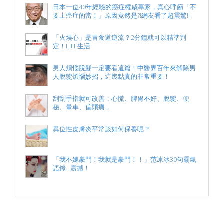
日本一位40年經驗的癌症權威專家，真心呼籲「不
要上癌症的當！」原因竟然是?!網友看了超震驚!!
「火燒心」是胃食道逆流？2分鐘就可以精準判
定！LIFE生活
男人煩惱脫髮一定要看這篇！中醫界百年來解除男
人脫髮煩惱妙招，這幾點真的非常重要！
刮刮手指就可改善：心慌、脾胃不好、脫髮、便
秘、暈車、偏頭痛…
異位性皮膚炎平常該如何保養呢？
「我不嫁豪門！我就是豪門！！」范冰冰30句霸氣
語錄...震撼！