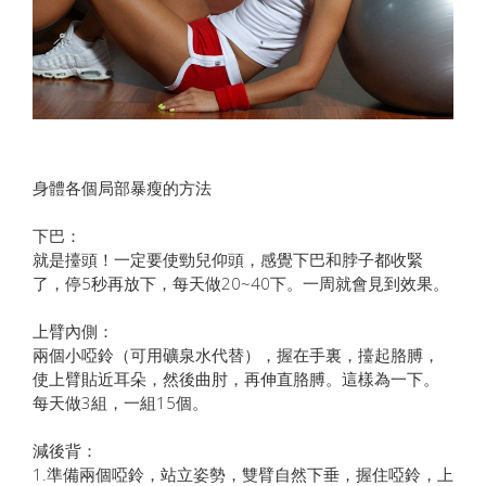
身體各個局部暴瘦的方法
下巴：
就是擡頭！一定要使勁兒仰頭，感覺下巴和脖子都收緊
了，停5秒再放下，每天做20~40下。一周就會見到效果。
上臂內側：
兩個小啞鈴（可用礦泉水代替），握在手裏，擡起胳膊，
使上臂貼近耳朵，然後曲肘，再伸直胳膊。這樣為一下。
每天做3組，一組15個。
減後背：
1.準備兩個啞鈴，站立姿勢，雙臂自然下垂，握住啞鈴，上