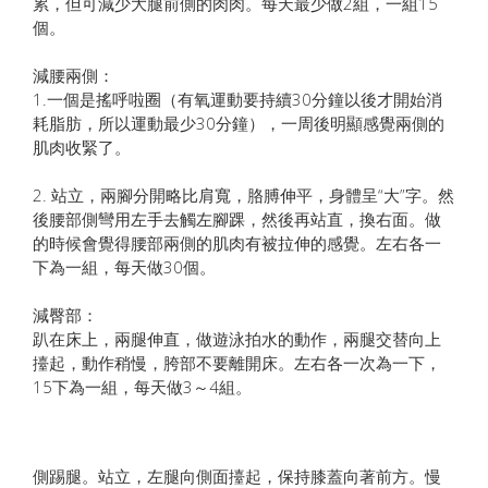
累，但可減少大腿前側的肉肉。每天最少做2組，一組15
個。
減腰兩側：
1.一個是搖呼啦圈（有氧運動要持續30分鐘以後才開始消
耗脂肪，所以運動最少30分鐘），一周後明顯感覺兩側的
肌肉收緊了。
2. 站立，兩腳分開略比肩寬，胳膊伸平，身體呈“大”字。然
後腰部側彎用左手去觸左腳踝，然後再站直，換右面。做
的時候會覺得腰部兩側的肌肉有被拉伸的感覺。左右各一
下為一組，每天做30個。
減臀部：
趴在床上，兩腿伸直，做遊泳拍水的動作，兩腿交替向上
擡起，動作稍慢，胯部不要離開床。左右各一次為一下，
15下為一組，每天做3～4組。
側踢腿。站立，左腿向側面擡起，保持膝蓋向著前方。慢