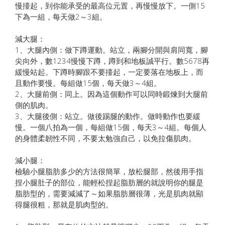
慢擡起，到你能承受的最高位元置，再慢慢放下。一側15
下為一組，每天做2～3組。
減大腿：
1、大腿內側：做下蹲運動。站立，兩腳分開與肩同寬，腳
尖向外，數1234慢慢下蹲，蹲到和地板誠平行。數5678再
緩慢站起。下蹲時腳跟不要擡起，一定要落在地板上，而
且動作要慢。每組做15個，每天做3～4組。
2、大腿前側：同上。因為這個動作可以同時鍛煉到大腿前
側的肌肉。
3、大腿後側：站立。做後踢腿的動作。做時動作也要緩
慢。一個八拍為一個，每組做15個，每天3～4組。每個人
的身體柔韌性不同，不要太勉強自己，以免拉傷肌肉。
減小腿：
檢驗小腿脂肪多少的方法很簡單，放松腿部，然後用手指
捏小腿肚子的部位，能輕松捏起脂肪層的就說明你的腿是
脂肪型的，需要減減了～如果脂肪層很薄，光是肌肉就顯
得腿很粗，那就是肌肉型的。