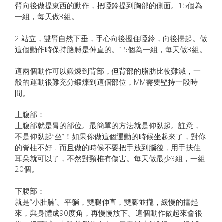
臂向後做提東西的動作，把啞鈴提到胸部的側面。15個為
一組，每天做3組。
2.站立，雙臂自然下垂，手心向後握住啞鈴，向後擡起。做
這個動作時保持胳膊是伸直的。15個為一組，每天做3組。
這兩個動作可以鍛煉到背部，但背部的脂肪比較難減，一
般的運動很難充分鍛煉到這個部位，MM需要堅持一段時
間。
上腹部：
上腹部就是胃的部位。最簡單的方法就是仰臥起。註意，
不是仰臥起“坐”！如果你做這個運動的時候坐起來了，對你
的脊柱不好，而且做的時候不要把手放到腦後，用手扶住
耳朵就可以了，不然對頸椎有傷害。每天做最少3組，一組
20個。
下腹部：
就是“小肚腩”。平躺，雙腿伸直，雙腳並攏，緩慢的擡起
來，與身體成90度角，再慢慢放下。這個動作做起來會很