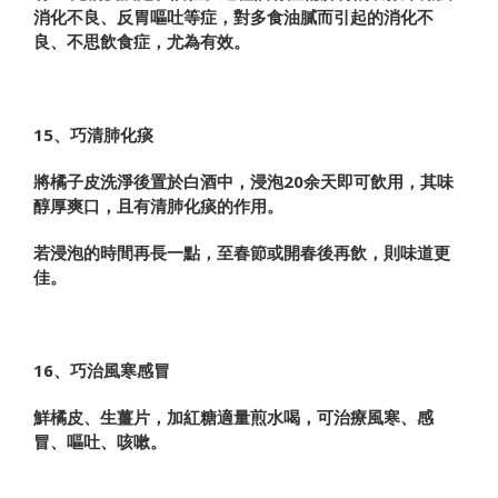
消化不良、反胃嘔吐等症，對多食油膩而引起的消化不
良、不思飲食症，尤為有效。
15、巧清肺化痰
將橘子皮洗淨後置於白酒中，浸泡20余天即可飲用，其味
醇厚爽口，且有清肺化痰的作用。
若浸泡的時間再長一點，至春節或開春後再飲，則味道更
佳。
16、巧治風寒感冒
鮮橘皮、生薑片，加紅糖適量煎水喝，可治療風寒、感
冒、嘔吐、咳嗽。