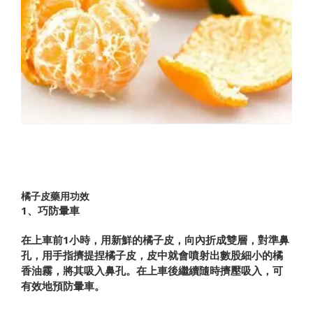
橘子皮藥用功效
1、巧防暈車
在上車前1小時，用新鮮的橘子皮，向內折成雙層，對準鼻
孔，用手指擠提捏橘子皮，皮中就會噴射出數股細小的橘
香油霧，將其吸入鼻孔。在上車後繼續隨時擠壓吸入，可
有效地預防暈車。