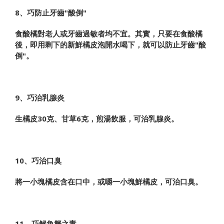
8、巧防止牙齒"酸倒"
食酸橘對老人或牙齒過敏者均不宜。其實，只要在食酸橘
後，即用剩下的新鮮橘皮泡開水喝下，就可以防止牙齒"酸
倒"。
9、巧治乳腺炎
生橘皮30克、甘草6克，煎湯飲服，可治乳腺炎。
10、巧治口臭
將一小塊橘皮含在口中，或嚼一小塊鮮橘皮，可治口臭。
11、巧解魚蟹之毒