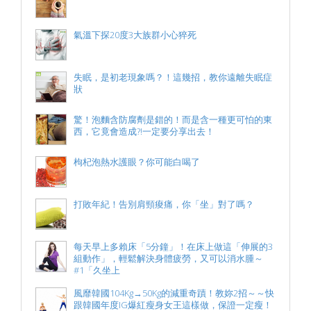
氣溫下探20度3大族群小心猝死
失眠，是初老現象嗎？！這幾招，教你遠離失眠症
狀
驚！泡麵含防腐劑是錯的！而是含一種更可怕的東
西，它竟會造成?!一定要分享出去！
枸杞泡熱水護眼？你可能白喝了
打敗年紀！告別肩頸痠痛，你「坐」對了嗎？
每天早上多賴床「5分鐘」！在床上做這「伸展的3
組動作」，輕鬆解決身體疲勞，又可以消水腫～
#1「久坐上
風靡韓國104Kg→50Kg的減重奇蹟！教妳2招～～快
跟韓國年度IG爆紅瘦身女王這樣做，保證一定瘦！