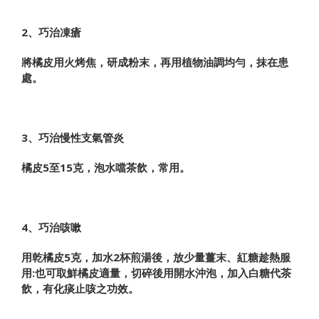
2、巧治凍瘡
將橘皮用火烤焦，研成粉末，再用植物油調均勻，抹在患
處。
3、巧治慢性支氣管炎
橘皮5至15克，泡水噹茶飲，常用。
4、巧治咳嗽
用乾橘皮5克，加水2杯煎湯後，放少量薑末、紅糖趁熱服
用:也可取鮮橘皮適量，切碎後用開水沖泡，加入白糖代茶
飲，有化痰止咳之功效。