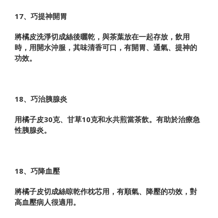
17、巧提神開胃
將橘皮洗淨切成絲後曬乾，與茶葉放在一起存放，飲用
時，用開水沖服，其味清香可口，有開胃、通氣、提神的
功效。
18、巧治胰腺炎
用橘子皮30克、甘草10克和水共煎當茶飲。有助於治療急
性胰腺炎。
18、巧降血壓
將橘子皮切成絲晾乾作枕芯用，有順氣、降壓的功效，對
高血壓病人很適用。