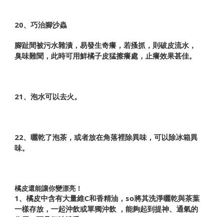
20、巧治腳沙蟲
腳趾間被污水雜漬，易發生奇癢，若搔抓，則破皮流水，
臭味難聞，此時可用鮮橘子皮猛擦癢處，止癢效果甚佳。
21、泡水可以去火。
22、曬乾了泡茶
，
或者放在角落裡除異味，可以除冰箱異
味。
橘皮還能讓你變漂亮！
1、橘皮中含有大量維C和香精油，so將其洗淨曬乾與茶葉
一樣存放，一起沖飲或單獨沖飲 ​​，能夠起到
提神、通氣
的