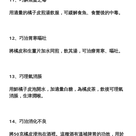
用適量的橘子皮煎湯飲服，可緩解食魚、食蟹後的中毒。
12、巧治胃寒嘔吐
將橘皮和生薑片加水同煎，飲其湯，可治療胃寒、嘔吐。
13、巧理氣消脹
用鮮橘子皮泡開水，加適量白糖，為橘皮茶，飲後可理氣
消脹，生津潤喉。
14、巧治消化不良
將50克橘皮浸泡在酒裡。這種酒有溫補脾胃的功效，用於