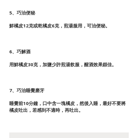
5、巧治便秘
鮮橘皮12克或乾橘皮6克，煎湯服用，可治便秘。
6、巧解酒
用鮮橘皮30克，加鹽少許煎湯飲服，醒酒效果頗佳。
7、巧治睡覺磨牙
睡覺前10分鐘，口中含一塊橘皮，然後入睡，最好不要將
橘皮吐出，若感到不適時，再吐出。