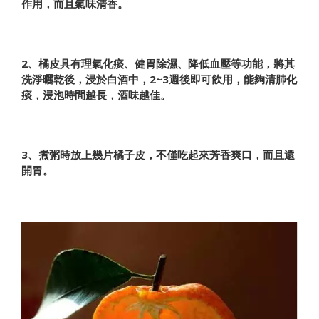
作用，而且氣味清香。
2、橘皮具有
​​理氣化痰、健胃除濕、降低血壓
等功能，將其
洗淨曬乾後，浸於白酒中，2~3週後即可飲用，能夠清肺化
痰，浸泡時間越長，酒味越佳。
3、煮粥時放上幾片橘子皮，不僅吃起來芳香爽口，而且還
開胃
。