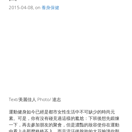
2015-04-08, on
養身保健
Text/美麗佳人 Photo/ 達志
運動健身如今已經是都市女性生活中不可缺少的時尚元
素。可是，你有沒有碰見過這樣的尷尬：下班後想先鍛煉
一下，再去參加朋友的聚會，但是濃豔的妝容使你在運動
中看上去那麼格格不入，而且流汗後脫妝的大花臉讓你顏