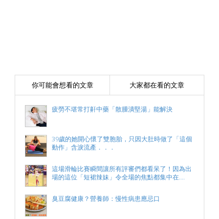
你可能會想看的文章
大家都在看的文章
疲勞不堪常打鼾中藥「散腫潰堅湯」能解決
39歲的她開心懷了雙胞胎，只因大肚時做了「這個
動作」含淚流產．．．
這場滑輪比賽瞬間讓所有評審們都看呆了！因為出
場的這位「短裙辣妹」令全場的焦點都集中在....
臭豆腐健康？營養師：慢性病患應忌口