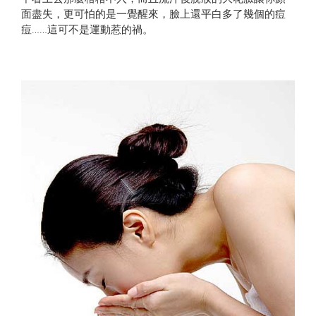
面盡失，更可怕的是一覺醒來，臉上還平白多了幾個的痘
痘……這可不是運動惹的禍。