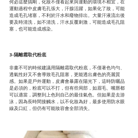
何必這麼搞剛，化妝不僅看起來與運動的環境不相宜，在
運動過程中皮膚毛孔張大，汗腺活躍，如果化了妝，可能
造成毛孔堵塞，不利於汗水和廢物排出。大量汗液流出後
要及時清洗，如不清洗，汗水反覆刺激，可能造成毛孔阻
塞，也可能造成感染。
3-隔離霜取代粉底
非畫不可的時候建議用隔離霜取代粉底，不僅著色均勻、
透氣性好又不會導致毛孔阻塞，更能透出膚色的亮麗質
感。如果是戶外運動，皮膚會暴露在陽光下，這時防曬品
是必須的，粉底可以不打，但有些局部，如眉毛、嘴唇都
可以適當，調整到上色到自己的最佳氣色。但如果是去游
泳，因為長時間接觸水，以不化妝為好，最多使用防水眼
線及口紅，但仍有可能妝容會全部消失。