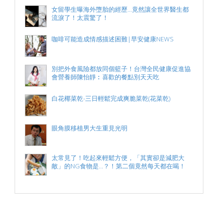
女留學生曝海外墮胎的經歷...竟然讓全世界醫生都
流淚了！太震驚了！
咖啡可能造成情感描述困難|早安健康NEWS
別把外食風險都放同個籃子！台灣全民健康促進協
會營養師陳怡靜︰喜歡的餐點別天天吃
白花椰菜乾-三日輕鬆完成爽脆菜乾(花菜乾)
眼角膜移植男大生重見光明
太常見了！吃起來輕鬆方便，「其實卻是減肥大
敵」的NG食物是...？！第二個竟然每天都在喝！