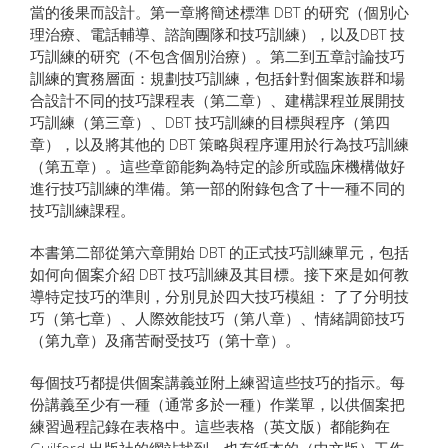
當的後果而設計。第一章將簡述標準 DBT 的研究（個別心
理治療、電話輔導、諮詢團隊和技巧訓練），以及DBT 技
巧訓練的研究（不包含個別治療）。第二到五章討論技巧
訓練的實務層面：規劃技巧訓練，包括針對個案族群和場
合設計不同的技巧課程表（第二章）、建構課程並展開技
巧訓練（第三章）、DBT 技巧訓練的目標與程序（第四
章），以及將其他的 DBT 策略與程序運用於行為技巧訓練
（第五章）。這些章節能夠為特定的診所或臨床機構做好
進行技巧訓練的準備。第一部的附錄包含了十一種不同的
技巧訓練課程。
本書第二部從第六章開始 DBT 的正式技巧訓練單元，包括
如何向個案介紹 DBT 技巧訓練及其目標。接下來是如何教
導特定技巧的準則，分別見於四大技巧模組： 了了分明技
巧（第七章）、人際效能技巧（第八章）、情緒調節技巧
（第九章）及痛苦耐受技巧（第十章）。
每個技巧都提供個案講義並附上練習這些技巧的指示。每
份講義至少有一種（通常多於一種）作業單，以供個案把
練習過程記錄在表格中。這些表格（英文版）都能夠在
Guilford 出版社的網站找到，也有紙本的（中文版）工作