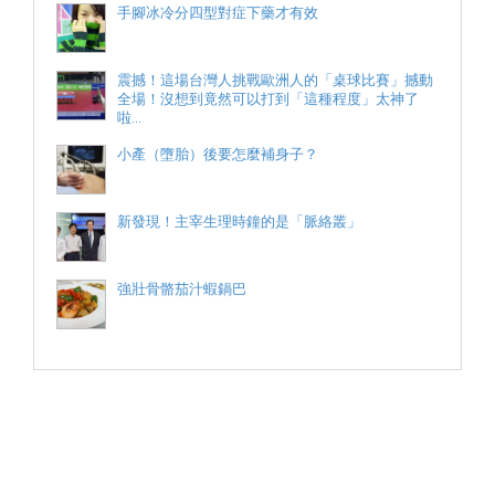
手腳冰冷分四型對症下藥才有效
震撼！這場台灣人挑戰歐洲人的「桌球比賽」撼動
全場！沒想到竟然可以打到「這種程度」太神了
啦...
小產（墮胎）後要怎麼補身子？
新發現！主宰生理時鐘的是「脈絡叢」
強壯骨骼茄汁蝦鍋巴