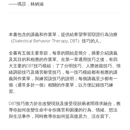
――瑪莎．林納涵
本書包含的講義和作業單，提供給希望學習辯證行為治療
（Dialectical Behavior Therapy, DBT）技巧的人。
全書有五個主要章節，每章的開始是簡介，摘要介紹講義
及其目的和相應的作業單。在第一章通用技巧之後，有四
大主要的DBT技巧模組：了了分明技巧、人際效能技巧、情
緒調節技巧及痛苦耐受技巧，每一技巧模組都有相應的講
義與作業單，與練習該技巧的說明；每個講義至少都有一
個（通常多於一個）相關的作業單，以方便記錄技巧練
習。
DBT技巧致力於在改變現狀及接受現狀兩者間尋求融合，教
導你如何改變生命中令你痛苦和困擾的行為、情緒、想法
與生活事件，同時教導你如何提高復原力、活在當下。