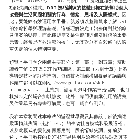
（emotion dysregulation）有關。DBT 技巧直接對準這些
功能失調的模式。
DBT 技巧訓練的整體目標在於幫助個人
改變與生活問題相關的行為、情緒、思考及人際模式。
因
此，要能夠有效運用本手冊，就必須以整體觀來了解 DBT
的治療哲學與理論基礎。這種理解決定了治療師對於治療
及個案的態度，而此種態度又是治療師與個案關係的重要
元素，經常是有效治療的核心，尤其對於有自殺傾向與嚴
重失調的個人特別重要。
預覽本手冊包含兩個主要部分：第一部（一到五章）幫助
讀者了解 DBT 及DBT 技巧訓練，第二部（六到十章）是教
導特定技巧的詳盡指南。每個技巧訓練模組提到的講義與
作業單都可以在網站（www.guilford.com/skills-
trainingmanual）上找到。讀者可列印作業單給個案，也可
根據特定的場合加以修改。此外，專門供個案使用的講義
與作業單另有專書可購買，也可上網自行列印。
我在本章將闡述本療法的辯證世界觀及其假設，然後描述
嚴重情緒失調（包括 BPD）的生物社會模式和發展過程，
以及此模式的變化如何應用到一般的情緒失調。如前所
述，本手冊教授的 DBT 技巧是特別為治療情緒失調及其不