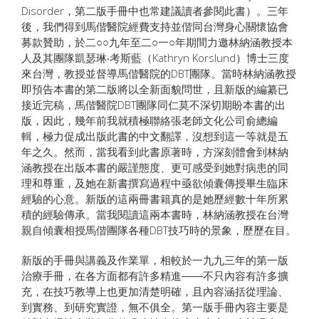
Disorder，第二版手冊中也常建議讀者參閱此書）。三年
後，我們得到馬偕醫院經費支持並偕同台灣身心關懷協會
募款贊助，於二○○九年至二○一○年期間力邀林納涵教授本
人及其團隊凱瑟琳‧考斯藍（Kathryn Korslund）博士三度
來台灣，教授並督導馬偕醫院的DBT團隊。當時林納涵教授
即預告本書的第二版將以全新面貌問世，且新版的編纂已
接近完稿，馬偕醫院DBT團隊同仁莫不深切期盼本書的出
版，因此，幾年前我就積極聯絡張老師文化公司俞總編
輯，極力促成出版此書的中文翻譯，沒想到這一等就是五
年之久。然而，當我看到此書原著時，方深刻體會到林納
涵教授在出版本書的嚴謹態度、更可感受到她對病患的同
理和尊重，及她在新書撰寫過程中亟欲傾囊傳授畢生臨床
經驗的心意。新版的這兩冊書籍真的是她歷經數十年所累
積的經驗傳承。當我閱讀這兩本書時，林納涵教授在台灣
親自傾囊相授馬偕團隊各種DBT技巧時的景象，歷歷在目。
新版的手冊與講義及作業單，相較於一九九三年的第一版
治療手冊，在各方面都有許多精進――不只內容有許多擴
充，在技巧教導上也更加清楚明確，且內容涵括從理論、
到實務、到研究實證，無不俱全。第一版手冊內容主要是