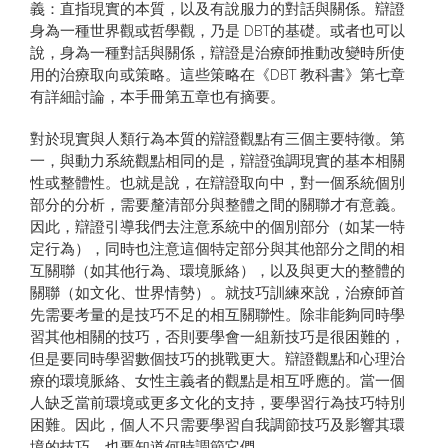
義：直指現實的本質，以及有說服力的對話與關係。辯證
身為一種世界觀或哲學觀，乃是 DBT的基礎。或者也可以
說，身為一種對話與關係，辯證是治療師推動改變時所使
用的治療取向或策略。這些策略在《DBT 教科書》第七章
有詳細討論，本手冊第五章也有摘要。
對於現實與人類行為本質的辯證觀點有三個主要特徵。第
一，與動力系統觀點相同的是，辯證強調現實的基本相關
性或整體性。也就是說，在辯證取向中，對一個系統個別
部分的分析，需要釐清部分與整體之間的關聯才有意義。
因此，辯證引導我們去注意系統中的個別部分（如某一特
定行為），同時也注意這個特定部分與其他部分之間的相
互關聯（如其他行為、環境脈絡），以及與更大的整體的
關聯（如文化、世界情勢）。就技巧訓練來說，治療師首
先需要考量的是技巧不足的相互關聯性。除非能夠同時學
習其他相關的技巧，否則要學會一組新技巧是很困難的，
但是要同時學習數個技巧的挑戰更大。辯證觀點和心理治
療的環境脈絡、女性主義者的觀點是相互呼應的。當一個
人缺乏當前環境或更多文化的支持，要學習行為技巧特別
困難。因此，個人不只需要學習自我調節技巧及影響其環
境的技巧，也要知道何時調節它們。