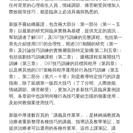
任何背景的心理衛生人員，情緒調節、痛苦耐受與增加人
際效能等技巧，都是臨床上必須具備與熟悉的。
新版手冊結構嚴謹，包含兩大部分：第一部分（第一～五
章）以最新的研究與臨床實務為基礎，提供充足的資訊，
幫助讀者了解DBT，及DBT技巧訓練的完整課程。包括第一
章先介紹使用DBT的合理性，簡述DBT相關的研究（第一
章）及討論技巧訓練的實務層面與特定架構(第二到五章)：
包括規劃技巧訓練課程（第二章）、建構課程並展開技巧
訓練（第三章）、DBT技巧訓練的目標與程序（第四章），
以及將其他的DBT策略與程序運用於行為技巧訓練（第五
章）。第二部分（第六～十章）則是教導特定技巧的詳盡
指南，除了延續第一版四大技巧（了了分明、人際效能、
情緒調節、痛苦耐受），更加入許多新技巧及臨床案例說
明。各章節中也說明何種行為技巧要給怎樣的個案使用，
及如何教個案使用技巧。
新版中厚達數百頁的「講義及作業單」，是林納涵教授為
治療者重新整理各種技巧的講義、指導語及教學筆記，並
提供治療者可以選用的各種作業單。這些上課筆記、講