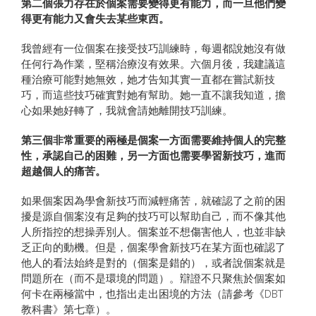
第二個張力存在於個案需要變得更有能力，而一旦他們變
得更有能力又會失去某些東西。
我曾經有一位個案在接受技巧訓練時，每週都說她沒有做
任何行為作業，堅稱治療沒有效果。六個月後，我建議這
種治療可能對她無效，她才告知其實一直都在嘗試新技
巧，而這些技巧確實對她有幫助。她一直不讓我知道，擔
心如果她好轉了，我就會請她離開技巧訓練。
第三個非常重要的兩極是個案一方面需要維持個人的完整
性，承認自己的困難，另一方面也需要學習新技巧，進而
超越個人的痛苦。
如果個案因為學會新技巧而減輕痛苦，就確認了之前的困
擾是源自個案沒有足夠的技巧可以幫助自己，而不像其他
人所指控的想操弄別人。個案並不想傷害他人，也並非缺
乏正向的動機。但是，個案學會新技巧在某方面也確認了
他人的看法始終是對的（個案是錯的），或者說個案就是
問題所在（而不是環境的問題）。辯證不只聚焦於個案如
何卡在兩極當中，也指出走出困境的方法（請參考《DBT
教科書》第七章）。