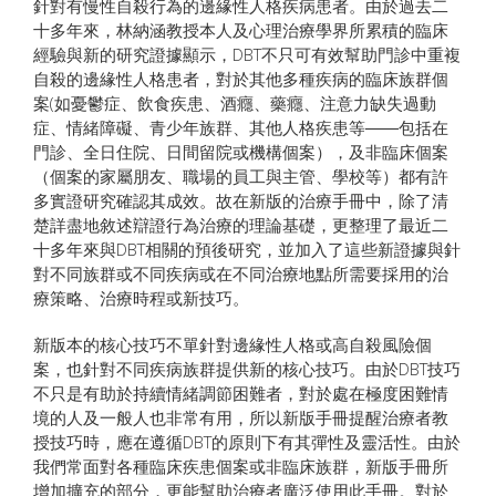
針對有慢性自殺行為的邊緣性人格疾病患者。由於過去二
十多年來，林納涵教授本人及心理治療學界所累積的臨床
經驗與新的研究證據顯示，DBT不只可有效幫助門診中重複
自殺的邊緣性人格患者，對於其他多種疾病的臨床族群個
案(如憂鬱症、飲食疾患、酒癮、藥癮、注意力缺失過動
症、情緒障礙、青少年族群、其他人格疾患等――包括在
門診、全日住院、日間留院或機構個案），及非臨床個案
（個案的家屬朋友、職場的員工與主管、學校等）都有許
多實證研究確認其成效。故在新版的治療手冊中，除了清
楚詳盡地敘述辯證行為治療的理論基礎，更整理了最近二
十多年來與DBT相關的預後研究，並加入了這些新證據與針
對不同族群或不同疾病或在不同治療地點所需要採用的治
療策略、治療時程或新技巧。
新版本的核心技巧不單針對邊緣性人格或高自殺風險個
案，也針對不同疾病族群提供新的核心技巧。由於DBT技巧
不只是有助於持續情緒調節困難者，對於處在極度困難情
境的人及一般人也非常有用，所以新版手冊提醒治療者教
授技巧時，應在遵循DBT的原則下有其彈性及靈活性。由於
我們常面對各種臨床疾患個案或非臨床族群，新版手冊所
增加擴充的部分，更能幫助治療者廣泛使用此手冊。對於