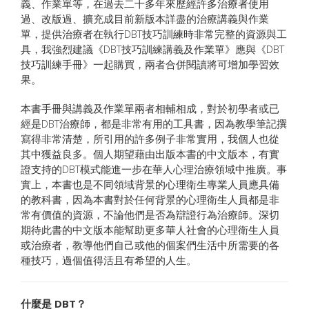
義、作業單等，在過去二十多年來歷經許多治療者使用
過、改版過、擴充成目前新版本詳盡的治療講義與作業
單，提供治療者在執行DBT技巧訓練時非常完整的資源與工
具，我強烈建議《DBT技巧訓練講義及作業單》應與《DBT
技巧訓練手冊》一起購買，兩者合併閱讀將可增加學習效
果。
本書手冊與講義及作業單兩者相輔相成，對於初學者或已
經是DBT治療師，都是非常有用的工具書，因為教學筆記撰
寫得非常清楚，所引用的許多例子非常實用，我個人也從
其中獲益良多。個人期望藉由出版本書的中文版本，有實
證支持的DBT模式能進一步在華人心理治療領域中推廣。事
實上，本書也是不同領域背景的心理衛生專業人員應具備
的教科書，因為本書對於任何背景的心理衛生人員都是非
常有價值的資源，不論他們是否為辯證行為治療師。深切
期待此書的中文版本能幫助更多華人社會的心理衛生人員
或治療者，教導他們自己或他的個案們生活中所需要的各
種技巧，過個值得活且有希望的人生。
什麼是 DBT？