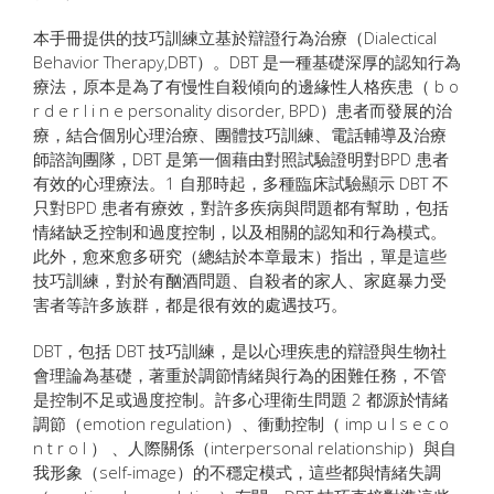
本手冊提供的技巧訓練立基於辯證行為治療（Dialectical
Behavior Therapy,DBT）。DBT 是一種基礎深厚的認知行為
療法，原本是為了有慢性自殺傾向的邊緣性人格疾患（ b o
r d e r l i n e personality disorder, BPD）患者而發展的治
療，結合個別心理治療、團體技巧訓練、電話輔導及治療
師諮詢團隊，DBT 是第一個藉由對照試驗證明對BPD 患者
有效的心理療法。1 自那時起，多種臨床試驗顯示 DBT 不
只對BPD 患者有療效，對許多疾病與問題都有幫助，包括
情緒缺乏控制和過度控制，以及相關的認知和行為模式。
此外，愈來愈多研究（總結於本章最末）指出，單是這些
技巧訓練，對於有酗酒問題、自殺者的家人、家庭暴力受
害者等許多族群，都是很有效的處遇技巧。
DBT，包括 DBT 技巧訓練，是以心理疾患的辯證與生物社
會理論為基礎，著重於調節情緒與行為的困難任務，不管
是控制不足或過度控制。許多心理衛生問題 2 都源於情緒
調節（emotion regulation）、衝動控制（ imp u l s e c o
n t r o l ） 、人際關係（interpersonal relationship）與自
我形象（self-image）的不穩定模式，這些都與情緒失調