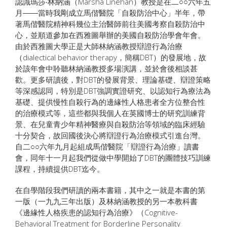
認識瑪莎‧林納涵（Marsha Linehan）教授是在二○○六年五
月――當時我剛成立馬偕醫院「自殺防治中心」半年，帶
著馬偕醫院精神科幾位主治醫師前往美國考察自殺防治中
心，並順道參加在西雅圖舉辦的美國自殺防治學會年會。
由於西雅圖大學正是大師林納涵教授辯證行為治療
（dialectical behavior therapy，簡稱DBT）的發展地，故
於該年會中聆聽林納涵教授多場演講，並於會後相談甚
歡。更多研讀後，對DBT的發展背景、理論基礎、辯證策略
等深感認同，特別是DBT強調實證研究、以認知行為療法為
基礎、提供慢性自殺行為的邊緣性人格患者全方位整合性
的治療模式等，這些都與我個人在英國博士的研究訓練背
景、在兒童青少年精神醫療與自殺防治等領域的臨床經驗
十分契合，故回國後決心將辯證行為治療模式引進台灣。
自二○○六年九月起組成馬偕醫院「辯證行為治療」讀書
會，同年十一月起我們從做中學開始了DBT的團體技巧訓練
課程，持續提供DBT迄今。
在自學階段我們研讀的兩本書籍，其中之一就是本書的第
一版（一九九三年出版）及林納涵教授的另一本教科書
《邊緣性人格疾患的認知行為治療》（Cognitive-
Behavioral Treatment for Borderline Personality