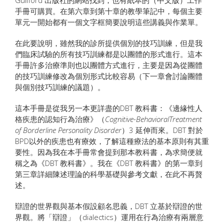
手冊可購買。在第六章到第十章的教學筆記中，每個主要
單元一開始都有一個文字框簡要說明這些講義與作業單。
在此要說明，雖然我的診所提供個別的技巧訓練，但是我
們臨床試驗的所有技巧訓練都是以團體的形式進行。這本
手冊許多治療準則也以團體方式進行，主要是因為從團體
的技巧訓練修改為個別形式比較容易（下一章會討論團體
與個別技巧訓練的議題）。
這本手冊是從我另一本更詳盡的DBT 教科書：《邊緣性人
格疾患的認知行為治療》（
Cognitive-BehavioralTreatment
of Borderline Personality Disorder
）3 延伸而來。DBT 對於
BPD以外的疾患也有療效，了解這種療法的基本原則有其重
要性。因為我在本手冊常會提到那本教科書，為求簡便就
稱之為《DBT 教科書》。我在《DBT 教科書》的第一章到
第三章詳細陳述理論的科學基礎與參考文獻，在此不再贅
述。
辯證的世界觀與基本假設顧名思義，DBT 立基於辯證的世
界觀。將「辯證」（dialectics）運用在行為治療有兩層意