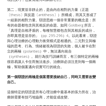
第二，現實並非靜止的，是由內在相對的力量（正題
〔thesis〕與反題〔antithesis〕）所構成，而其又形成了
一組新的相對力量。辯證思維一個非常重要的概念是：所
有的命題都包含與其相反的命題。如同 Goldberg 所言，
「真理是自相矛盾的，每種智慧都包含與其相反的成分，
亦即真理是並存的」（pp. 295-296）4。以此看來，辯證
與心理治療的心理動力衝突模式是相通的。二元對立與極
端的思考、行為、情緒被視為辯證的失敗，個人被卡在對
立的兩極（polarities）中，無法邁向統合
（syntheses）。就行為技巧訓練而言，有三個特定的兩極
很容易讓人卡住而無法進步。治療師必須注意到每一個兩
極，幫助個案邁向切實可行的統合。
第一個辯證的兩極是個案需要接納自己，同時又需要改變
自己。
這個特定的辯證是所有心理治療中最基本的張力所在，治
療師需要有技巧地協商，才能促成改變。