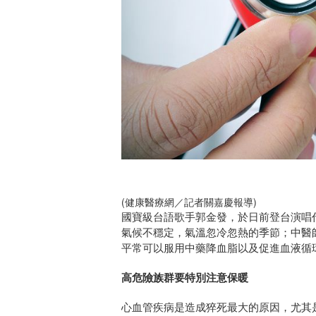
(健康醫療網／記者關嘉慶報導)
國寶級台語歌手郭金發，於日前登台演唱
氣候不穩定，氣溫忽冷忽熱的季節；中醫
平常可以服用中藥降血脂以及促進血液循
高危險族群要特別注意保暖
心血管疾病是造成猝死最大的原因，尤其