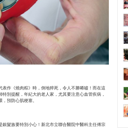
代表作《燒肉粽》時，倒地猝死，令人不勝唏噓！而在這
師特別提醒，年紀大的老人家，尤其要注意心血管疾病，
環，預防心肌梗塞。
是銀髮族要特別小心！新北市立聯合醫院中醫科主任傅宗