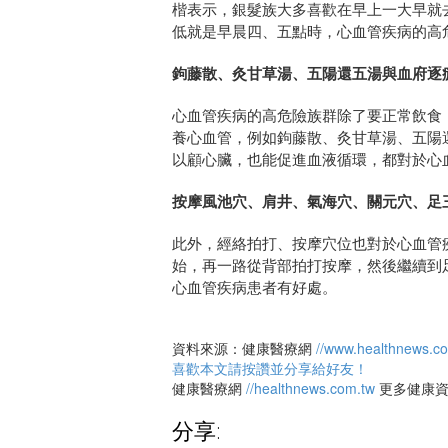
楷表示，銀髮族大多喜歡在早上一大早就
低就是早晨四、五點時，心血管疾病的高
鉤藤散、灸甘草湯、五陽還五湯與血府逐
心血管疾病的高危險族群除了要正常飲食
養心血管，例如鉤藤散、灸甘草湯、五陽
以顧心臟，也能促進血液循環，都對於心
按摩風池穴、肩井、氣海穴、關元穴、足
此外，經絡拍打、按摩穴位也對於心血管
始，再一路從背部拍打按摩，然後繼續到
心血管疾病患者有好處。
資料來源：健康醫療網
//www.healthnews.c
喜歡本文請按讚並分享給好友！
健康醫療網
//healthnews.com.tw
更多健康
分享: