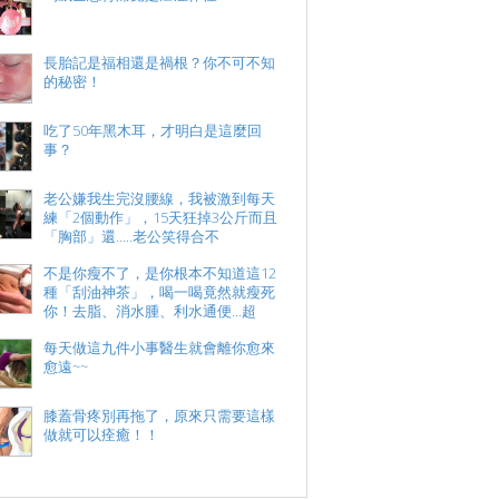
長胎記是福相還是禍根？你不可不知
的秘密！
吃了50年黑木耳，才明白是這麼回
事？
老公嫌我生完沒腰線，我被激到每天
練「2個動作」，15天狂掉3公斤而且
「胸部」還.....老公笑得合不
不是你瘦不了，是你根本不知道這12
種「刮油神茶」，喝一喝竟然就瘦死
你！去脂、消水腫、利水通便...超
每天做這九件小事醫生就會離你愈來
愈遠~~
膝蓋骨疼別再拖了，原來只需要這樣
做就可以痊癒！！