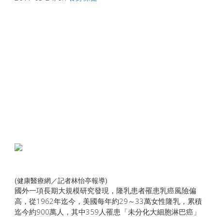
(健康醫療網／記者林怡亭報導)
國外一項長期大規模研究發現，隆乳患者罹患乳癌風險偏
高，從1962年迄今，美國每年約29～33萬女性隆乳，累積
迄今約900萬人，其中359人罹患「未分化大細胞淋巴癌」