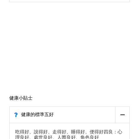
健康小貼士
健康的標準五好
吃得好、說得好、走得好、睡得好、便得好四良：心
理良好、處世良好、人際良好、角色良好