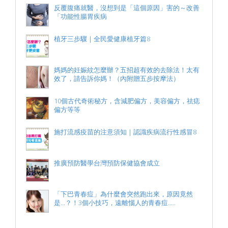
反覆腹痛就醫，沒想到是「這個原因」害的～改善
「功能性腸胃疾病
植牙三步驟｜全民愛健康植牙篇8
媽媽的妊娠紋怎麼辦？五招超有效的去除法！太有
效了，請告訴你媽！（內附贈五步按摩法）
10個古代奇術秘方，含減肥偏方，美容偏方，祛痣
偏方等等
施打流感疫苗的注意須知｜認識疾病流行性感冒8
推廣預防醫學台灣預防保健協會成立
「下巴青春痘」為什麼會突然跑出來，原因竟然
是...？！3個小技巧，遠離惱人的青春痘.....