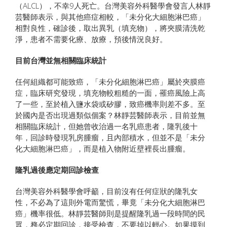
（ALCL），不幸9人死亡。台灣美容外科醫學會發言人林靜
芸醫師表示，與其他癌症相較，「未分化大細胞淋巴癌」
相對良性，確診後，取出異乳（填充物），將夾膜清洗乾
淨，患者不需要化療、放療，預後情況良好。
目前台灣並無相關臨床統計
任何組織都可能致癌，「未分化細胞淋巴癌」屬於夾膜癌
症，臨床研究發現，填充物較粗糙的一面，罹癌風險上高
了一些，至於植入鹽水袋或矽膠，致癌機率則差不多。至
於國內是否出現過類似個案？林靜芸醫師表示，目前並無
相關臨床統計，但她曾收治過一名乳癌患者，隆乳後十
年，回診時發現乳房腫瘤，且內部積水，但並不是「未分
化大細胞淋巴癌」，而是植入物附近壁裡長出腫瘤。
隆乳過後應定期回診檢查
台灣美容外科醫學會呼籲，目前沒有任何症狀的隆乳女
性，不必為了這則外電而驚慌，畢竟「未分化大細胞淋巴
癌」機率很低。林靜芸醫師則是提醒隆乳過一段時間的民
眾，務必定期回診，接受檢查，不要掉以輕心。如果摸到