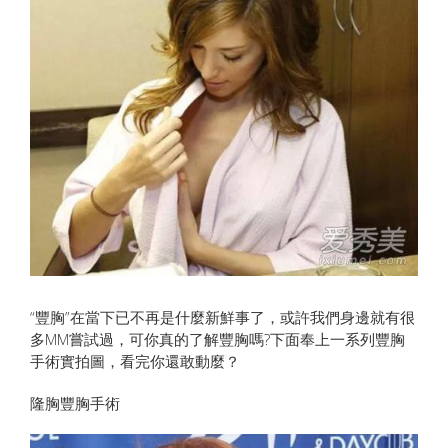
“豐胸”在當下已不再是什麼新鮮事了，或許我們身邊就有很
多MM嘗試過，可你真的了解豐胸嗎?下面奉上一系列豐胸
手術實拍圖，看完你還敢動麼？
隆胸豐胸手術