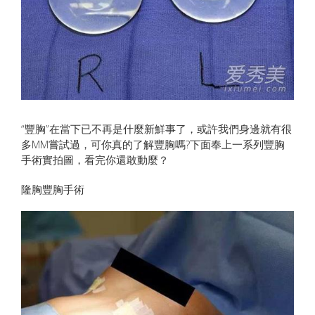
“豐胸”在當下已不再是什麼新鮮事了，或許我們身邊就有很
多MM嘗試過，可你真的了解豐胸嗎?下面奉上一系列豐胸
手術實拍圖，看完你還敢動麼？
隆胸豐胸手術