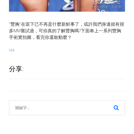
“豐胸”在當下已不再是什麼新鮮事了，或許我們身邊就有很
多MM嘗試過，可你真的了解豐胸嗎?下面奉上一系列豐胸
手術實拍圖，看完你還敢動麼？
via
分享: