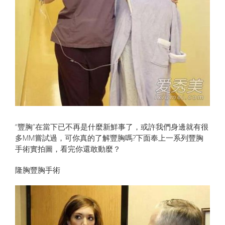
“豐胸”在當下已不再是什麼新鮮事了，或許我們身邊就有很
多MM嘗試過，可你真的了解豐胸嗎?下面奉上一系列豐胸
手術實拍圖，看完你還敢動麼？
隆胸豐胸手術