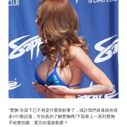
“豐胸”在當下已不再是什麼新鮮事了，或許我們身邊就有很
多MM嘗試過，可你真的了解豐胸嗎?下面奉上一系列豐胸
手術實拍圖，看完你還敢動麼？