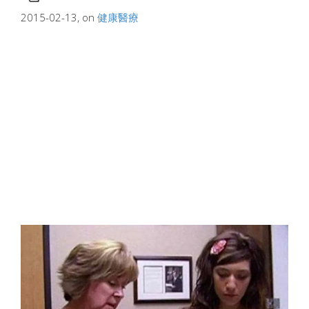
2015-02-13, on
健康醫療