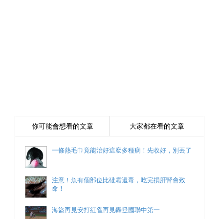
你可能會想看的文章
大家都在看的文章
一條熱毛巾竟能治好這麼多種病！先收好，別丟了
注意！魚有個部位比砒霜還毒，吃完損肝腎會致
命！
海盜再見安打紅雀再見轟登國聯中第一