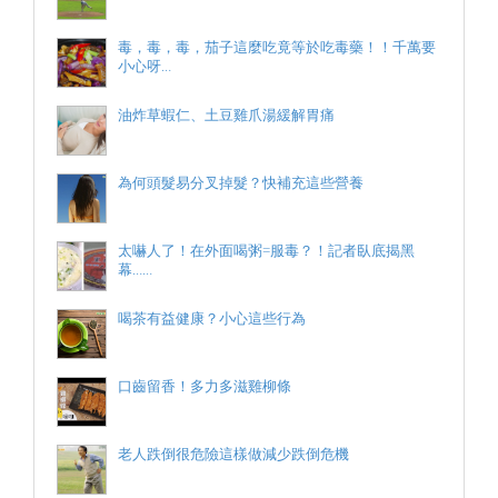
毒，毒，毒，茄子這麼吃竟等於吃毒藥！！千萬要
小心呀…
油炸草蝦仁、土豆雞爪湯緩解胃痛
為何頭髮易分叉掉髮？快補充這些營養
太嚇人了！在外面喝粥=服毒？！記者臥底揭黑
幕……
喝茶有益健康？小心這些行為
口齒留香！多力多滋雞柳條
老人跌倒很危險這樣做減少跌倒危機