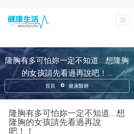
隆胸有多可怕妳一定不知道....想隆胸
的女孩請先看過再說吧！...
首頁
健康醫療
隆胸有多可怕妳一定不知道....想
隆胸的女孩請先看過再說
吧！！