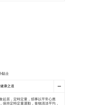
小貼士
健康之道
食起居，定時定量，煩事以平常心應
，保持定時定量運動，食物清淡平均，