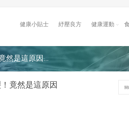
健康小貼士
紓壓良方
健康運動
然是這原因...
裂！竟然是這原因