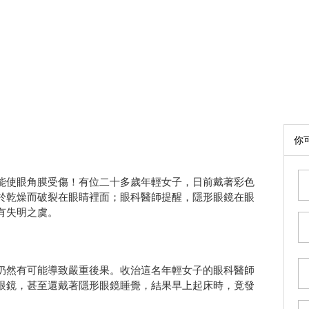
你
能使眼角膜受傷！有位二十多歲年輕女子，日前戴著彩色
於乾燥而破裂在眼睛裡面；眼科醫師提醒，隱形眼鏡在眼
有失明之虞。
仍然有可能導致嚴重後果。收治這名年輕女子的眼科醫師
眼鏡，甚至還戴著隱形眼鏡睡覺，結果早上起床時，竟發