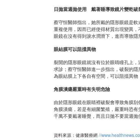
日拋當週拋使用 戴著睡導致鏡片變乾破
蔡守恒醫師指出，她所戴的隱形眼鏡是軟
重複使用，因而已經使得材質出現變異，
眼鏡在沒有得到淚水潤滑下，進而導致隱
眼結膜可以阻擋異物
裂開的隱形眼鏡就沒有位於眼睛瞳孔上，
求診；蔡守恒醫師進一步指出，破裂的隱
為眼結膜上下各自有空間，可以阻擋異物
角膜潰瘍嚴重時有失明危險
由於隱形眼鏡在眼睛裡破裂會導致角膜刮
角膜潰瘍，若是有細菌繁殖，嚴重時恐有
千萬不要戴著睡覺，而且日拋不要當週拋
資料來源：健康醫療網
//www.healthnews.c