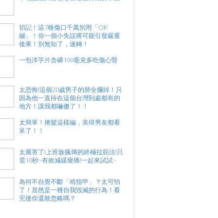
切記！這7種傷口千萬別用「OK
繃」！你一個小失誤將可能引發嚴重
後果！別無知了，速轉！
一包洋芋片含磷100毫克多吃傷心腎
太恐怖!這個20歲男子的肺全爛掉！只
因為他一直待在這個台灣到處都有的
地方！讓我都嚇傻了！！
太簡單！捲髮這樣編，美得男友都看
呆了！！
太厲害了!上班族瘋傳的終極拉筋法!只
需10秒~有效減緩痠痛!一起來試試~
為何不自覺不斷「啃指甲」？太可怕
了！居然是一種自我毀滅的行為！看
完後你還敢忽略嗎？