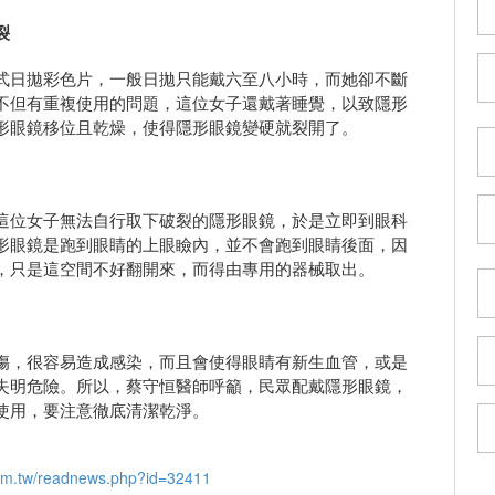
裂
式日拋彩色片，一般日拋只能戴六至八小時，而她卻不斷
不但有重複使用的問題，這位女子還戴著睡覺，以致隱形
形眼鏡移位且乾燥，使得隱形眼鏡變硬就裂開了。
這位女子無法自行取下破裂的隱形眼鏡，於是立即到眼科
形眼鏡是跑到眼睛的上眼瞼內，並不會跑到眼睛後面，因
，只是這空間不好翻開來，而得由專用的器械取出。
傷，很容易造成感染，而且會使得眼睛有新生血管，或是
失明危險。所以，蔡守恒醫師呼籲，民眾配戴隱形眼鏡，
使用，要注意徹底清潔乾淨。
om.tw/readnews.php?id=32411