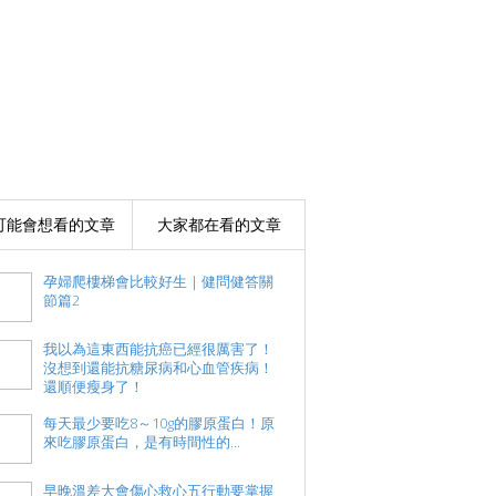
可能會想看的文章
大家都在看的文章
孕婦爬樓梯會比較好生｜健問健答關
節篇2
我以為這東西能抗癌已經很厲害了！
沒想到還能抗糖尿病和心血管疾病！
還順便瘦身了！
每天最少要吃8～10g的膠原蛋白！原
來吃膠原蛋白，是有時間性的...
早晚溫差大會傷心救心五行動要掌握