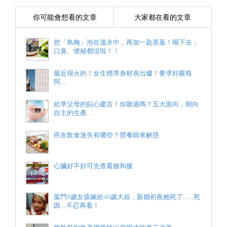
你可能會想看的文章
大家都在看的文章
把「鳥梅」泡在溫水中，再加一匙茶葉！喝下去，
口臭、便秘都沒啦！！
最近很火的！女生標準身材表出爐！要求好嚴格
阿....
給準父母的貼心建言！你聽過嗎？五大面向，朝向
自主的生產....
癌友飲食迷失有哪些？營養師來解惑
心臟好不好可先查看臉和腿
葉門8歲女孩嫁給40歲大叔，新婚初夜她死了.......死
因....不忍再看！