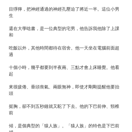
目猙獰，把神經通過的神經孔壓迫了將近一半。這位小男
生
還在大學唸書，是一位典型的宅男，他告訴我他除了上課
和
吃飯以外，其他時間都待在宿舍。他一天坐在電腦前面超
過
十個小時，幾乎都要到半夜兩、三點才會上床睡覺。他看
起
來很疲倦、垂頭喪氣、兩眼無神，即使才剛剛提醒他要抬
頭
挺胸，卻不到五秒鐘就又駝了下去。他的下巴前伸、頸椎
前
傾，是個典型的「猿人族」。「猿人族」的特色是下巴前
傾