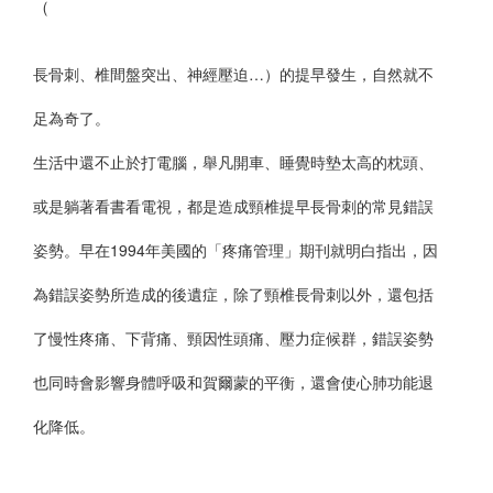
（
長骨刺、椎間盤突出、神經壓迫…）的提早發生，自然就不
足為奇了。
生活中還不止於打電腦，舉凡開車、睡覺時墊太高的枕頭、
或是躺著看書看電視，都是造成頸椎提早長骨刺的常見錯誤
姿勢。早在1994年美國的「疼痛管理」期刊就明白指出，因
為錯誤姿勢所造成的後遺症，除了頸椎長骨刺以外，還包括
了慢性疼痛、下背痛、頸因性頭痛、壓力症候群，錯誤姿勢
也同時會影響身體呼吸和賀爾蒙的平衡，還會使心肺功能退
化降低。