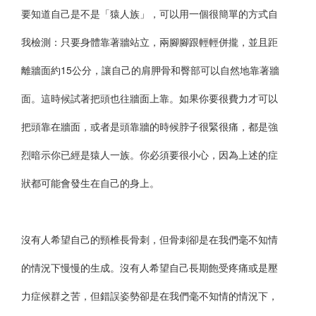
要知道自己是不是「猿人族」，可以用一個很簡單的方式自
我檢測：只要身體靠著牆站立，兩腳腳跟輕輕併攏，並且距
離牆面約15公分，讓自己的肩胛骨和臀部可以自然地靠著牆
面。這時候試著把頭也往牆面上靠。如果你要很費力才可以
把頭靠在牆面，或者是頭靠牆的時候脖子很緊很痛，都是強
烈暗示你已經是猿人一族。你必須要很小心，因為上述的症
狀都可能會發生在自己的身上。
沒有人希望自己的頸椎長骨刺，但骨刺卻是在我們毫不知情
的情況下慢慢的生成。沒有人希望自己長期飽受疼痛或是壓
力症候群之苦，但錯誤姿勢卻是在我們毫不知情的情況下，