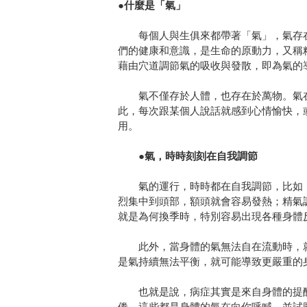
●什麼是「氣」
每個人與生俱來都帶著「氣」，氣存在
們的健康和意識，是生命的原動力，又稱
藉由穴道調節氣的吸收與發散，即為氣的
氣不僅存於人體，也存在於萬物。氣在
此，每次跟某個人說話就感到心情愉快，
用。
●氣，時時刻刻在自我調節
氣的運行，時時都在自我調節，比如：
烈集中到頭部，額頭就會容易發熱；精氣
就是為何換季時，特別容易出現各種身體
此外，當身體的氣無法自在流動時，就
是氣持續無法平衡，就可能導致更嚴重的
也就是說，病症其實是來自身體的提醒
倦，這些都是身體的氣在向你呼喊，並試