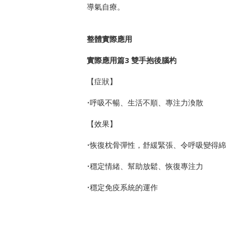
導氣自療。
整體實際應用
實際應用篇3 雙手抱後腦杓
【症狀】
•呼吸不暢、生活不順、專注力渙散
【效果】
•恢復枕骨彈性，舒緩緊張、令呼吸變得
•穩定情緒、幫助放鬆、恢復專注力
•穩定免疫系統的運作