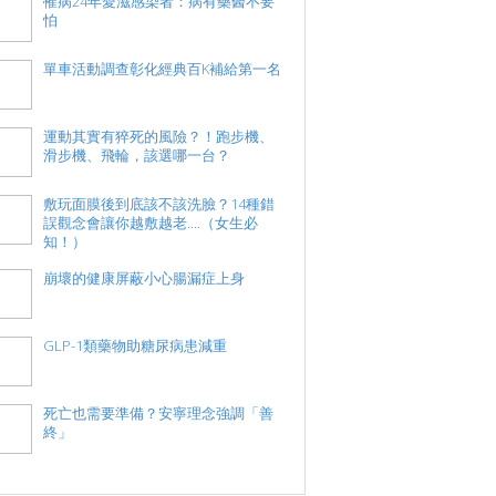
罹病24年愛滋感染者：病有藥醫不要
怕
單車活動調查彰化經典百K補給第一名
運動其實有猝死的風險？！跑步機、
滑步機、飛輪，該選哪一台？
敷玩面膜後到底該不該洗臉？14種錯
誤觀念會讓你越敷越老....（女生必
知！）
崩壞的健康屏蔽小心腸漏症上身
GLP-1類藥物助糖尿病患減重
死亡也需要準備？安寧理念強調「善
終」