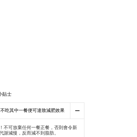
小貼士
不吃其中一餐便可達致減肥效果
！不可放棄任何一餐正餐，否則會令新
代謝減慢，反而減不到脂肪。