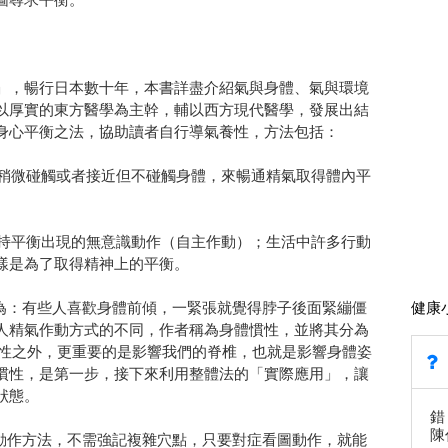
，暢行日本數十年，本書詳盡介紹氣與身體、氣與環境
以厚實的東方醫學為主幹，輔以西方現代醫學，發展出結
身心平衡之法，協助讀者自行導氣養性，方法包括：
稍微碰觸或者接近但不碰觸身體，來暢通精氣取得體內平
持平衡出現的無意識動作（自主作動）；生活中許多行動
樣是為了取得精神上的平衡。
：有些人喜歡身體前傾，一緊張就覺得脖子後面緊繃僵
健康
人精氣作動方式的不同，作者稱為身體慣性，並將其分為
個性之外，更重要的是影響我們的脊椎，也就是影響身體姿
慣性，是第一步，接下來利用整體法的「實際應用」，讓
狀態。
錯
陳
作方法，不需強記複雜穴點，只要對症看圖動作，就能