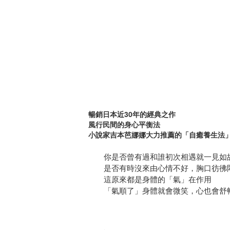
暢銷日本近30年的經典之作
風行民間的身心平衡法
小說家吉本芭娜娜大力推薦的「自癒養生法
你是否曾有過和誰初次相遇就一見如故
是否有時沒來由心情不好，胸口彷彿
這原來都是身體的「氣」在作用
「氣順了」身體就會微笑，心也會舒