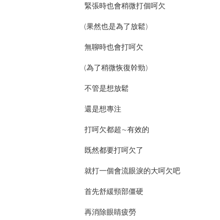
緊張時也會稍微打個呵欠
(果然也是為了放鬆)
無聊時也會打呵欠
(為了稍微恢復幹勁)
不管是想放鬆
還是想專注
打呵欠都超∼有效的
既然都要打呵欠了
就打一個會流眼淚的大呵欠吧
首先舒緩頸部僵硬
再消除眼睛疲勞