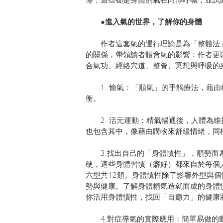
●進入氣的世界，了解你的身體
作者這套氣的運行理論是為「整體法」
的關係，帶領讀者體會氣的影響；作者更
合氣功、經絡穴道、整脊、冥想與呼吸的
1. 愉氣：「順氣」的手觸療法，藉由
衡。
2. 活元運動：精氣暢通後，人體為維
也包含其中，像藉由購物來舒緩情緒，同
3.找出自己的「身體慣性」，順勢而為
硬，這些身體習慣（癖好）都來自於每個
六型共12類。身體慣性除了影響外型與
勢與健康。了解身體精氣造就而成的身體
你活用身體慣性，找回「自癒力」的健康
4.對症導氣的實際應用：簡單易做的動