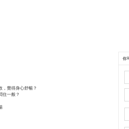
你
」
，覺得身心舒暢？
悶住一般？
暢