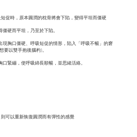
吸短促時，原本圓潤的枕骨將會下陷，變得平坦而僵硬
得僵硬而平坦，乃至於下陷。
出現胸口僵硬、呼吸短促的情形，陷入「呼吸不暢」的窘
想要以雙手抱後腦杓)。
胸口緊繃，使呼吸綿長順暢，並思緒活絡。
，則可以重新恢復圓潤而有彈性的感覺