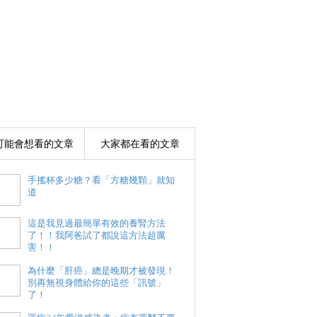
可能會想看的文章
大家都在看的文章
手搖杯多少糖？看「方糖幾顆」就知
道
這是我見過最簡單有效的養腎方法
了！！我阿爸試了都說這方法超厲
害！！
為什麼「肝癌」總是晚期才被發現！
別再無視身體給你的這些「訊號」
了！