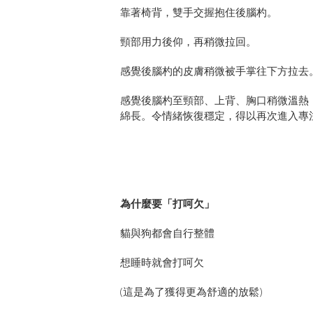
靠著椅背，雙手交握抱住後腦杓。
頸部用力後仰，再稍微拉回。
感覺後腦杓的皮膚稍微被手掌往下方拉去
感覺後腦杓至頸部、上背、胸口稍微溫熱
綿長。令情緒恢復穩定，得以再次進入專
為什麼要「打呵欠」
貓與狗都會自行整體
想睡時就會打呵欠
(這是為了獲得更為舒適的放鬆)