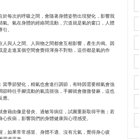
於每次的呼吸之間，會隨著身體姿勢出現變化，影響我
精氣。氣在身體的經絡間流動，穴道就是氣的窗口，人體
導引。
人與人之間、人與物之間都會互相影響，產生共鳴。因
或是走進某個空間會覺得渾身不對勁，這些都是氣的作
當季節變化，精氣也會進行調節，有時因需要精氣會強
調節時往手腳流動的氣流很強，手腳就會微微發麻，這也
反應。
會藉由像是發炎、過敏等病症，試圖重新取得平衡；若
身心疾病，影響我們的身體健康與心理感受。
，如果常常感冒、身體不適、沒有元氣，覺得身心疲
圖尋求平衡。