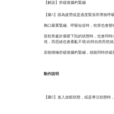
【解說】舒緩後腦杓緊繃
【圖A】因為疲勞或是過度緊張而導致呼
胸口嚴重緊繃、呼吸短促時，枕骨也會變
當枕骨處於僵硬下陷的狀態時，也會同時
境，而思緒也會紊亂不堪(此時自然而然就
若能積極舒緩後腦杓緊繃，就能同時舒緩
動作說明
【圖B】進入放鬆狀態，或是專注狀態時