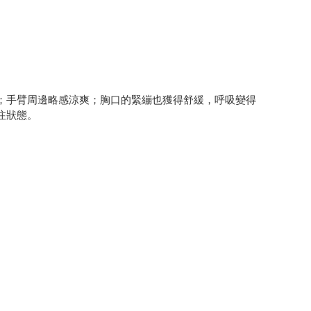
。
；手臂周邊略感涼爽；胸口的緊繃也獲得舒緩，呼吸變得
注狀態。