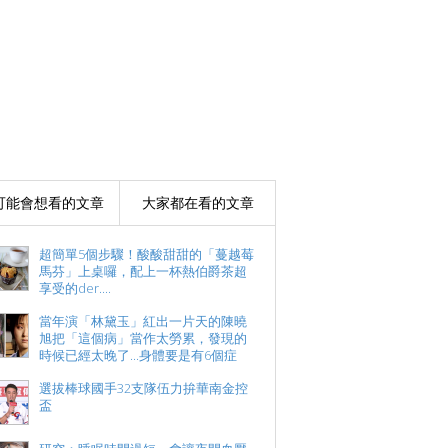
可能會想看的文章
大家都在看的文章
超簡單5個步驟！酸酸甜甜的「蔓越莓
馬芬」上桌囉，配上一杯熱伯爵茶超
享受的der....
當年演「林黛玉」紅出一片天的陳曉
旭把「這個病」當作太勞累，發現的
時候已經太晚了...身體要是有6個症
選拔棒球國手32支隊伍力拚華南金控
盃