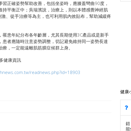
學習正確姿勢幫助改善，包括坐姿時，應膝蓋彎曲90度，
維持平衡正中；吳瑞濱說，治療上，則以本體感覺神經肌
電刺激、徒手治療等為主，也可利用肌內效貼布，幫助減緩疼
，罹患年紀分布各年齡層，尤其長期使用3C產品或是新手
，患者應隨時注意姿勢調整，切記避免維持同一姿勢長達
治療，一定能遠離肌筋膜症候群上身。
tw更多健康資訊
lthnews.com.tw/readnews.php?id=18903
健康
錯
能