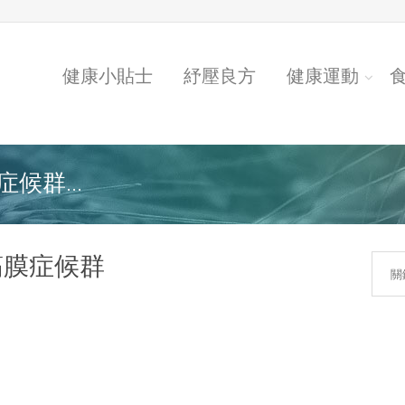
健康小貼士
紓壓良方
健康運動
候群...
筋膜症候群