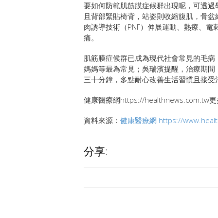
要如何防範肌筋膜症候群出現呢，可透過
且背部緊貼椅背，站姿則收縮腹肌，骨盆
肉誘導技術（PNF）伸展運動、熱療、
痛。
肌筋膜症候群已成為現代社會常見的毛病
媽媽等最為常見；吳瑞濱提醒，治療期間
三十分鐘，多點耐心改善生活習慣且接受
健康醫療網https://healthnews.com.
資料來源：
健康醫療網
https://www.hea
分享: