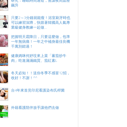
研究：睡眠時間過短，會讓夜間血壓
飆升
只要2～3分鐘就能瘦！浴室刷牙時也
可以練習深蹲，快跟著韓國高人氣專
業級健身教練一起做...
把握明天霜降日，只要這麼做，包準
一年無病痛！一年之中補身最佳良機
千萬別錯過！
健康媽咪何妤玟來上菜「蕃茄炒牛
肉」吃進滿滿鐵質、茄紅素L
冬天必知！！送你冬季不感冒12招，
收好！不謝！^^
台4年來首見印尼看護染布氏桿菌
外籍看護陪伴放手讓他們去做