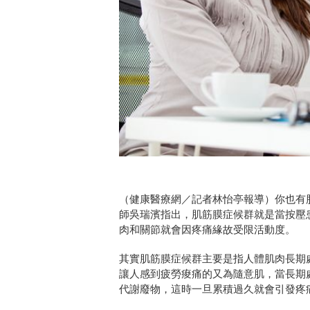
（健康醫療網／記者林怡亭報導）你也有
師吳瑞濱指出，肌筋膜症候群就是當按壓
肉和關節就會因疼痛緣故受限活動度。
其實肌筋膜症候群主要是指人體肌肉長期
讓人感到疲勞痠痛的又為隨意肌，當長期
代謝廢物，這時一旦累積過久就會引發疼