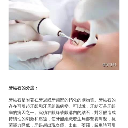
牙結石
的分度：
牙結石是附著在牙冠或牙頸部的鈣化的礦物質。牙結石的
存在可引起牙齦和牙周組織病變。可以說，牙結石是牙齦
病的病因之一。沉積在齦緣或齦溝內的結石，對牙齦造成
持續性的刺激和壓迫，使牙齦組織發生局部營養障礙，抗
菌能力降低，牙齦易出現炎症、出血、萎縮，嚴重時可引