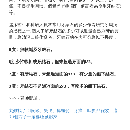
傷、不良衛生習慣、個體差異(唾液PH值高者易發生牙結石)
等。
臨床醫生和科研人員常常用牙結石的多少作為研究牙周病
的指標之一;個人了解牙結石的多少可以測量自己刷牙的質
量，為清潔口腔作參考。牙結石的多少可分為以下幾度：
0度：無軟垢及牙結石。
l度;少許軟垢或牙結石，但末超過牙面的l/3。
2度：有牙結石，末超過冠面的1/3，有少量的齦下結石。
3度：牙結石不超過冠面的2/3，有較多的齦下結石。
>>>> 延伸閱讀：
太難找了！咳嗽、失眠、掉頭髮、牙痛、咽炎都有效！這
30個方子一定要收藏起來...