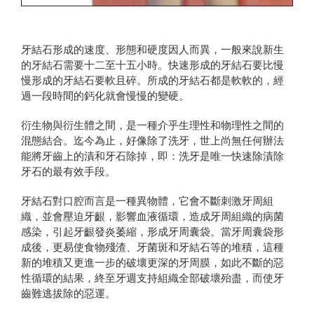
牙結石形成的速度、形態和硬度因人而異，一般來說新生
的牙結石需要十二至十五小時。快速形成的牙結石要比慢
慢形成的牙結石要軟且碎。所成的牙結石都是軟軟的，經
過一段時間的鈣化就會慢慢的變硬。
衍生物與衍生體之間，是一種介乎生理性和物理性之間的
混態結合。迄今為止，好像除了洗牙，世上尚無任何辦法
能將牙齒上的漬和牙石除掉，即：洗牙是唯一快速除漬除
牙石的最有效手段。
牙結石對口腔而言是一種異物體，它會不斷刺激牙周組
織，並會壓迫牙齦，影響血液循環，造成牙周組織的病菌
感染，引起牙齦發炎萎縮，形成牙周囊袋。當牙周囊袋形
成後，更易使食物殘渣、牙菌斑和牙結石等的堆積，這種
新的堆積又更進一步的破壞更深的牙周膜，如此不斷的惡
性循環的結果，終至牙週支持組織全部破壞殆盡，而使牙
齒難逃拔除的惡運。