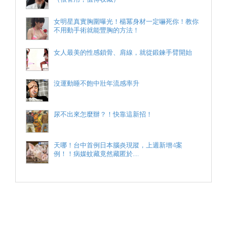
女明星真實胸圍曝光！楊冪身材一定嚇死你！教你
不用動手術就能豐胸的方法！
女人最美的性感鎖骨、肩線，就從鍛鍊手臂開始
沒運動睡不飽中壯年流感率升
尿不出來怎麼辦？！快靠這新招！
天哪！台中首例日本腦炎現蹤，上週新增4案
例！！病媒蚊藏竟然藏匿於....