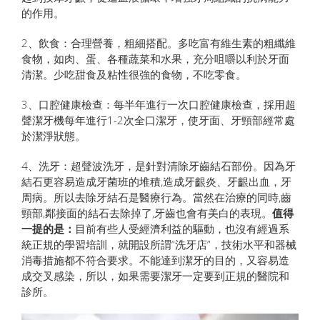
的作用。
2、飲食：合理營養，粗細搭配。多吃富有維生素的粗纖維
食物，如肉、蛋、各種蔬菜和水果，充分咀嚼以利於牙面
清潔。少吃甜食及粘性很強的食物，不吃零食。
3、口腔健康檢查：每半年進行一次口腔健康檢查，採用超
聲潔牙機每年進行1-2次全口潔牙，使牙面、牙頸部經常處
於潔淨狀態。
4、洗牙：超聲波洗牙，是針對清除牙齒結石部份。因為牙
結石更容易造成牙菌班的堆積,造成牙齦炎、牙齦出血，牙
周病。所以去除牙結石是醫療行為。當然在治療的同時,齒
頸部,鄰接面的結石去除掉了,牙齒也會有美白的表現。
值得
一提的是：
目前有些人受經濟利益的驅動，也沒有經過系
統正規的學習培訓，就開設所謂“洗牙店”，技術水平和器械
消毒措施都不符合要求。不能達到潔牙的目的，又容易造
成交叉感染，所以，如果需要潔牙一定要到正規的醫院和
診所。