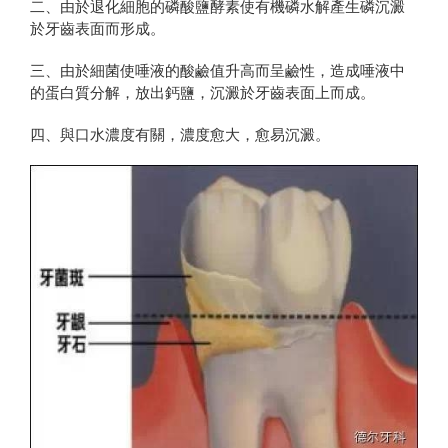
二、由於退化細胞的磷酸鹽酵素使有機磷水解產生磷沉澱
於牙齒表面而形成。
三、由於細菌使唾液的酸鹼值升高而呈鹼性，造成唾液中
的蛋白質分解，放出鈣鹽，沉澱於牙齒表面上而成。
四、與口水濃度有關，濃度愈大，愈易沉澱。