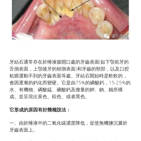
牙結石通常存在於唾液腺開口處的牙齒表面(如下顎前牙的
舌側表面，上顎後牙的頰側表面)和牙齒的頸部，以及口腔
粘膜運動不到的牙齒表面等處。牙結石開始時是軟軟的，
會因逐漸的鈣化而變硬。它是由75%的磷酸鈣，15-25%的
水、有機物、磷酸錳、礦酸鈣及微量的鉀、鈉、鐵所構
成。並呈現出黃色、棕色、或者黑色。
它形成的原因有好幾種說法：
一、由於唾液中的二氧化碳濃度降低，促使無機鹽沉澱於
牙齒表面上。