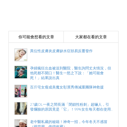
你可能會想看的文章
大家都在看的文章
異位性皮膚炎皮膚缺水症狀易反覆發作
孕婦瘋狂出血被送到醫院，醫生詢問丈夫情況，但
他死都不開口！醫生一怒之下說：「她可能會
死！」結果說出真
百斤宅女瘦成美魔女彰濱秀傳減重團隊神救援
27歲OL一夜之間長滿「閉鎖性粉刺」超嚇人，引
發爛臉的原因竟是「它」！99%女生每天都在使用..
老中醫私藏的秘籍！神奇一招，今年冬天不感冒
（很管用，值得收藏）