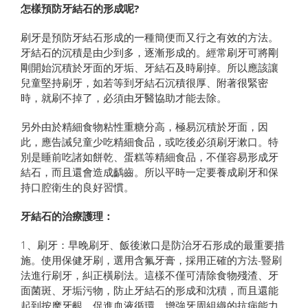
怎樣預防
牙結石
的形成呢?
刷牙是預防牙結石形成的一種簡便而又行之有效的方法。
牙結石的沉積是由少到多，逐漸形成的。經常刷牙可將剛
剛開始沉積於牙面的牙垢、牙結石及時刷掉。所以應該讓
兒童堅持刷牙，如若等到牙結石沉積很厚、附著很緊密
時，就刷不掉了，必須由牙醫協助才能去除。
另外由於精細食物粘性重糖分高，極易沉積於牙面，因
此，應告誡兒童少吃精細食品，或吃後必須刷牙漱口。特
別是睡前吃諸如餅乾、蛋糕等精細食品，不僅容易形成牙
結石，而且還會造成齲齒。所以平時一定要養成刷牙和保
持口腔衛生的良好習慣。
牙結石
的治療護理：
1、刷牙：早晚刷牙、飯後漱口是防治牙石形成的最重要措
施。使用保健牙刷，選用含氟牙膏，採用正確的方法-豎刷
法進行刷牙，糾正橫刷法。這樣不僅可清除食物殘渣、牙
面菌斑、牙垢污物，防止牙結石的形成和沈積，而且還能
起到按摩牙齦，促進血液循環，增強牙周組織的抗病能力