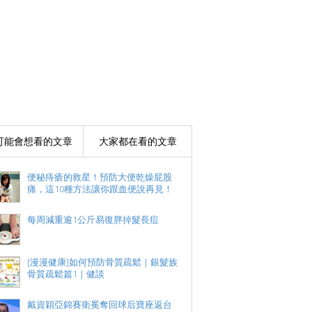
可能會想看的文章
大家都在看的文章
便秘痔瘡的救星！預防大便乾燥屁股
痛，這10種方法讓你跟血便說再見！
每周減重逾1公斤易復胖掉髮長痘
[漫漫健康]如何預防骨質疏鬆｜銀髮族
骨質疏鬆篇1｜健談
戴資穎亞錦賽衛冕奪回球后寶座返台