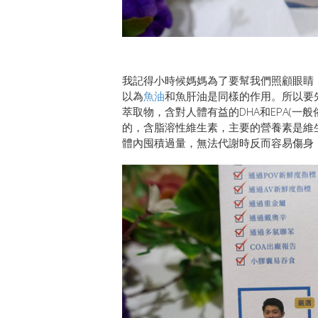
我記得小時候媽媽為了要幫我們照顧眼睛
以為
魚油
和魚肝油是同樣的作用。所以要
萃取物，含對人體有益的DHA和EPA(一般
的，含脂溶性維生素，主要的營養素是維
體內囤積過量，無法代謝時反而容易傷身