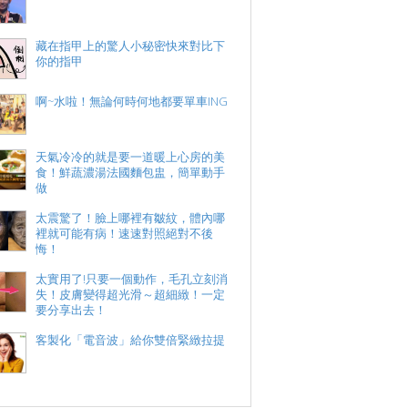
藏在指甲上的驚人小秘密快來對比下
你的指甲
啊~水啦！無論何時何地都要單車ING
天氣冷冷的就是要一道暖上心房的美
食！鮮蔬濃湯法國麵包盅，簡單動手
做
太震驚了！臉上哪裡有皺紋，體內哪
裡就可能有病！速速對照絕對不後
悔！
太實用了!只要一個動作，毛孔立刻消
失！皮膚變得超光滑～超細緻！一定
要分享出去！
客製化「電音波」給你雙倍緊緻拉提