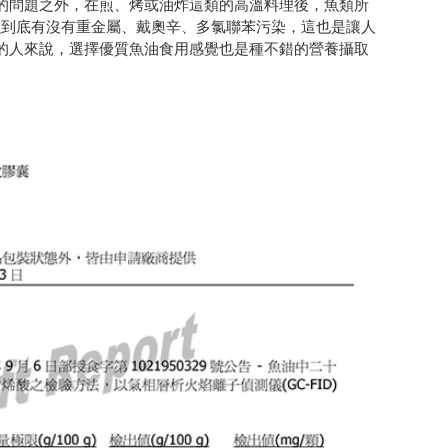
的問題之外，在煎、烤或油炸這類的高溫料理後，魚類所
深海魚到底有沒有重金屬、戴奧辛、多氯聯苯污染，這也是讓人
的人來說，選擇優質魚油食用感覺也是種不錯的營養攝取