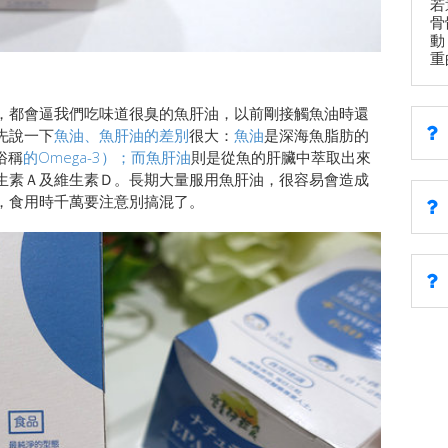
若
骨
動
重
，都會逼我們吃味道很臭的魚肝油，以前剛接觸魚油時還
先說一下
魚油、魚肝油的差別
很大：
魚油
是深海魚脂肪的
俗稱
的Omega-3）；而魚肝油
則是從魚的肝臟中萃取出來
生素Ａ及維生素Ｄ。長期大量服用魚肝油，很容易會造成
，食用時千萬要注意別搞混了。