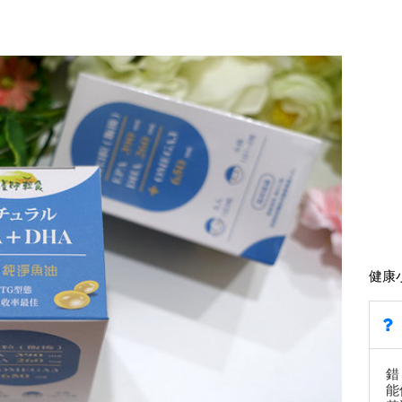
健康
錯
能