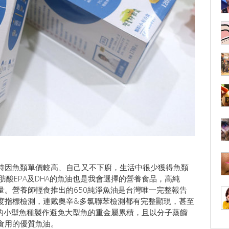
時因魚類單價較高、自己又不下廚，生活中很少獲得魚類
脂肪酸EPA及DHA的魚油也是我會選擇的營養食品，高純
量。營養師輕食推出的650純淨魚油是台灣唯一完整報告
度指標檢測，連戴奧辛&多氯聯苯檢測都有完整顯現，甚至
域的小型魚種製作避免大型魚的重金屬累積，且以分子蒸餾
食用的優質魚油。