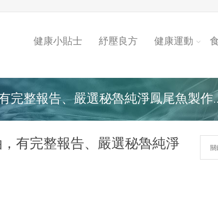
健康小貼士
紓壓良方
健康運動
，有完整報告、嚴選秘魯純淨鳳尾魚製作..
魚油，有完整報告、嚴選秘魯純淨