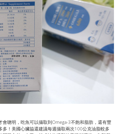
會聰明，吃魚可以攝取到Omega-3不飽和脂肪，還有豐
多多！美國心臟協還建議每週攝取兩次100公克油脂較多