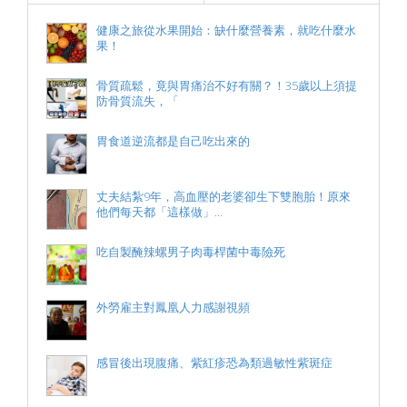
健康之旅從水果開始：缺什麼營養素，就吃什麼水
果！
骨質疏鬆，竟與胃痛治不好有關？！35歲以上須提
防骨質流失，「
胃食道逆流都是自己吃出來的
丈夫結紮9年，高血壓的老婆卻生下雙胞胎！原來
他們每天都「這樣做」...
吃自製醃辣螺男子肉毒桿菌中毒險死
外勞雇主對鳳凰人力感謝視頻
感冒後出現腹痛、紫紅疹恐為類過敏性紫斑症