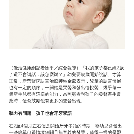
（優活健康網記者徐平／綜合報導）「我的孩子都已經2歲
了還不會講話，該怎麼辦？」幼兒要幾歲開始說話、才算
正常，新營醫院語言治療師吳金燕表示，兒童的語言發展
也有一定的順序，一開始是哭聲和發出愉悅聲，幾乎每一
個新生兒都有這樣的能力，當照顧者對孩子的發聲產生反
應時，便會鼓勵他有更多的聲音出現。
聽力有問題 孩子也會牙牙學語
在2至4個月左右便是開始牙牙學語的時期，嬰幼兒會發出
一些簡單但跟情境無關且無意義的發聲，值得一提的是即