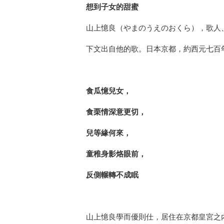
想到子女的甜蜜
山上憶良（やまのうえのおくら），歌人
下文出自他的歌。日本京都，約西元七百
食瓜憶兒女，
食栗情深意更切，
兒等緣何來，
童稚身影烙眼前，
反側輾轉不成眠
山上憶良學而優則仕，居住在京都皇宮之