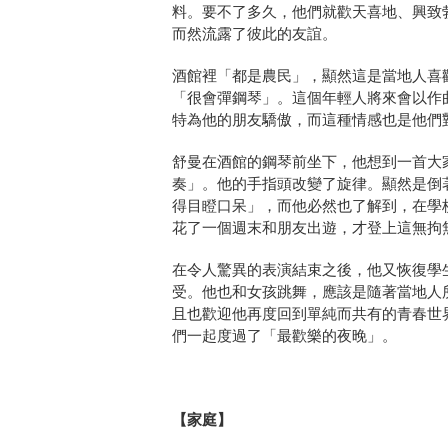
料。要不了多久，
他們就歡天喜地、興致
而然流露了彼此的友誼。
酒館裡「都是農民」，顯然這是當地人喜
「很會彈鋼琴」。
這個年輕人將來會以作
特為他的朋友驕傲，
而這種情感也是他們
舒曼在酒館的鋼琴前坐下，他想到一首大
奏」。他的手指頭改變了旋律。
顯然是倒
得目瞪口呆」，而他必然也了解到，
在學
花了一個週末和朋友出遊，才登上這無拘
在令人驚異的表演結束之後，他又恢復學
受。
他也和女孩跳舞，應該是隨著當地人
且也歡迎他再度回到單純而共有的青春世
們一起度過了「最歡樂的夜晚」。
【家庭】