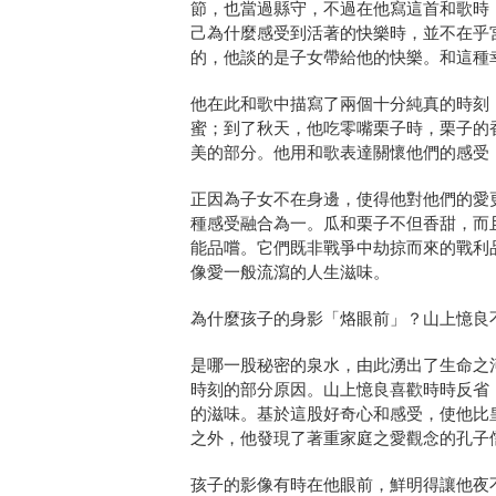
節，
也當過縣守，不過在他寫這首和歌時
己為什麼感受到活著的快樂時，
並不在乎
的，
他談的是子女帶給他的快樂。和這種
他在此和歌中描寫了兩個十分純真的時刻
蜜；到了秋天，他吃零嘴栗子時，
栗子的
美的部分。他用和歌表達關懷他們的感受
正因為子女不在身邊，使得他對他們的愛
種感受融合為一。
瓜和栗子不但香甜，而
能品嚐。
它們既非戰爭中劫掠而來的戰利
像愛一般流瀉的人生滋味。
為什麼孩子的身影「烙眼前」？山上憶良
是哪一股秘密的泉水，由此湧出了生命之
時刻的部分原因。
山上憶良喜歡時時反省
的滋味。基於這股好奇心和感受，
使他比
之外，
他發現了著重家庭之愛觀念的孔子
孩子的影像有時在他眼前，鮮明得讓他夜