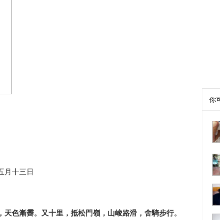
你
五月十三日
，天色漸霽。又十里，
抵松門嶺，山峻路滑，舍騎步行。