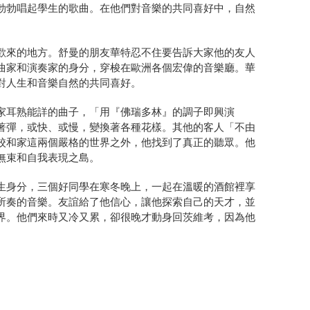
勃勃唱起學生的歌曲。
在他們對音樂的共同喜好中，自然
歡來的地方。
舒曼的朋友華特忍不住要告訴大家他的友人
曲家和演奏家的身分，
穿梭在歐洲各個宏偉的音樂廳。華
對人生和音樂自然的共同喜好。
家耳熟能詳的曲子，「用『
佛瑞多林』的調子即興演
著彈，或快、或慢，變換著各種花樣。其他的客人「
不由
校和家這兩個嚴格的世界之外，他找到了真正的聽眾。
他
無束和自我表現之島。
生身分，
三個好同學在寒冬晚上，一起在溫暖的酒館裡享
所奏的音樂。友誼給了他信心，
讓他探索自己的天才，
並
界。他們來時又冷又累，
卻很晚才動身回茨維考，因為他