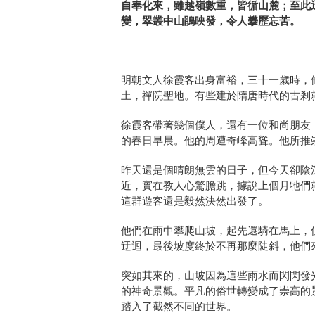
自奉化來，雖越嶺數重，
皆循山麓；至此
變，翠叢中山鵑映發，令人攀歷忘苦。
明朝文人徐霞客出身富裕，三十一歲時，
土，
禪院聖地。有些建於隋唐時代的古剎
徐霞客帶著幾個僕人，還有一位和尚朋友
的春日早晨。
他的周遭奇峰高聳。他所推
昨天還是個晴朗無雲的日子，但今天卻陰
近，
實在教人心驚膽跳，據說上個月牠們
這群遊客還是毅然決然出發了。
他們在雨中攀爬山坡，起先還騎在馬上，
迂迴，
最後坡度終於不再那麼陡斜，他們
突如其來的，山坡因為這些雨水而閃閃發
的神奇景觀。
平凡的俗世轉變成了崇高的
踏入了截然不同的世界。