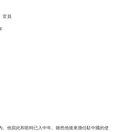
、官員
年
內。
他寫此和歌時已入中年。雖然他後來擔任駐中國的使