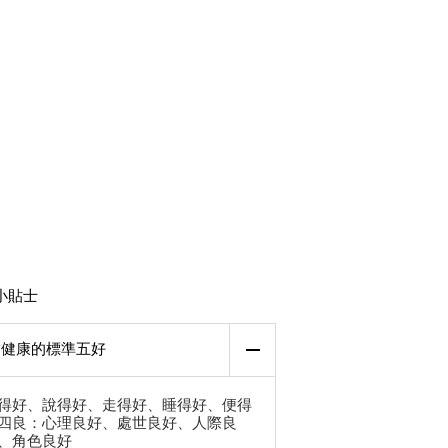
小貼士
健康的標準五好
得好、說得好、走得好、睡得好、便得
四良：心理良好、處世良好、人際良
、角色良好