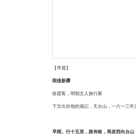
【早晨】
雨後新霽
徐霞客，明朝文人旅行家
下文出自他的遊記，天台山，一六一三年
早雨。行十五里，路有岐，馬首西向台山