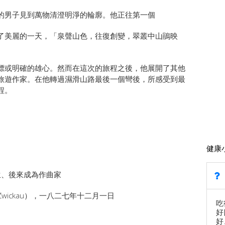
的男子見到萬物清澄明淨的輪廓。他正往第一個
了美麗的一天，「
泉聲山色，往復創變，翠叢中山鵑映
標或明確的雄心。
然而在這次的旅程之後，他展開了其他
旅遊作家。
在他轉過濕滑山路最後一個彎後，所感受到最
程。
健康
，學生、後來成為作曲家
ckau），
一八二七年十二月一日
吃
好
好