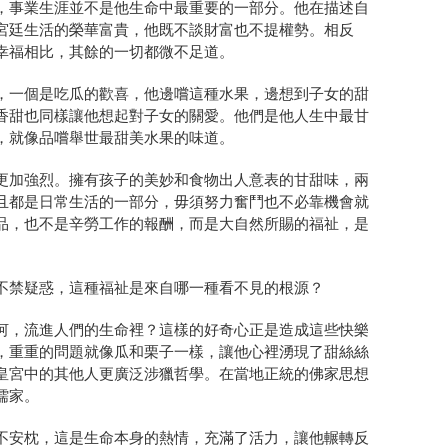
，
事業生涯並不是他生命中最重要的一部分。
他在描述自
宮廷生活的榮華富貴，他既不談財富也不提權勢。相反
幸福相比，
其餘的一切都微不足道。
，一個是吃瓜的歡喜，
他邊嚐這種水果，邊想到子女的甜
香甜也同樣讓他想起對子女的關愛。
他們是他人生中最甘
，
就像品嚐舉世最甜美水果的味道。
更加強烈。
擁有孩子的美妙和食物出人意表的甘甜味，兩
且都是日常生活的一部分，
毋須努力奮鬥也不必靠機會就
品，也不是辛勞工作的報酬，
而是大自然所賜的福祉，是
不禁疑惑，
這種福祉是來自哪一種看不見的根源？
河，流進人們的生命裡？
這樣的好奇心正是造成這些快樂
，重重的問題就像瓜和栗子一樣，
讓他心裡湧現了甜絲絲
皇宮中的其他人更廣泛涉獵哲學。
在當地正統的佛家思想
儒家。
不安枕，
這是生命本身的熱情，充滿了活力，讓他輾轉反