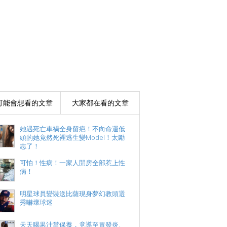
可能會想看的文章
大家都在看的文章
她遇死亡車禍全身留疤！不向命運低
頭的她竟然死裡逃生變Model！太勵
志了！
可怕！性病！一家人開房全部惹上性
病！
明星球員變裝送比薩現身夢幻教頭選
秀嚇壞球迷
天天喝果汁當保養，竟導至胃發炎、