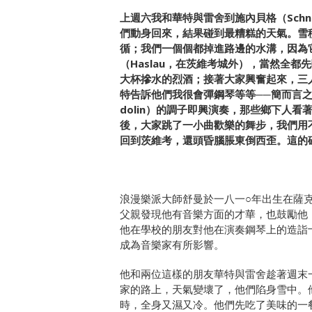
上週六我和華特與雷舍到施內貝格（Schne
們動身回來，
結果碰到最糟糕的天氣。雪
循；我們一個個都掉進路邊的水溝，
因為
（Has
lau
，在茨維考城外），當然全都先
大杯摻水的烈酒；
接著大家興奮起來，三
特告訴他們我很會彈鋼琴等等──
簡而言之
dolin
）的調子即興演奏，
那些鄉下人看
後，大家跳了一小曲歡樂的舞步，
我們用
回到茨維考，還頭昏腦脹東倒西歪。
這的
浪漫樂派大師舒曼於一八一○年出生在薩
父親發現他有音樂方面的才華，也鼓勵他
他在學校的朋友對他在演奏鋼琴上的造詣
成為音樂家有所影響。
他和兩位這樣的朋友華特與雷舍趁著週末
家的路上，天氣變壞了，
他們陷身雪中。
時，全身又濕又冷。
他們先吃了美味的一