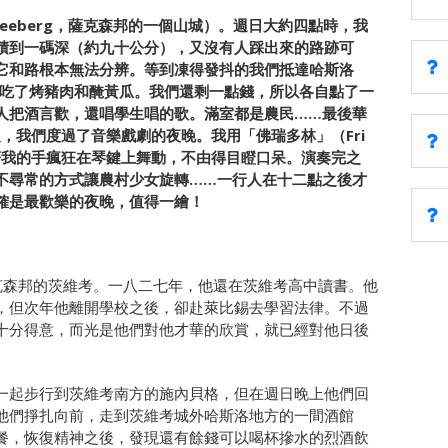
eberg
，
薩克森邦的一個山城）。週日大約四點時，我
積到一碼深（約九十公分），
又沒有人踩出來的路跡可
它和路根本無法分辨。等到凍得發抖的我們抵達哈斯洛
吃了烤豬肉和醃黃瓜。
我們還剩一點錢，所以各自點了一
人把酒言歡，還唱學生唱的歌。
滿室都是農民……最後華
，我們度過了音樂戲劇的夜晚。我用「佛瑞多林」（Fri
著我的手瘋狂在琴鍵上舞動，不由得目瞪口呆。
演奏完之
不尋常的方式讓農村少女旋轉……
一行人在十二點之後才
確是最歡樂的夜晚，值得一繪！
克森邦的茨維考。
一八二七年，他還在茨維考高中讀書。
他
，
但次年他離開學校之後，卻赴萊比錫去學習法律。
不過
十分得意，
而光是他們對他才華的欣賞，就已經對他日後
一起步行到茨維考南方的施
內貝格，但在週日晚上他們回
他們掙扎向前，
走到茨維考城外哈斯洛地方的一間酒館
餐，恢復精神之後，
發現還有餘錢可以喝杯摻水的烈酒飲