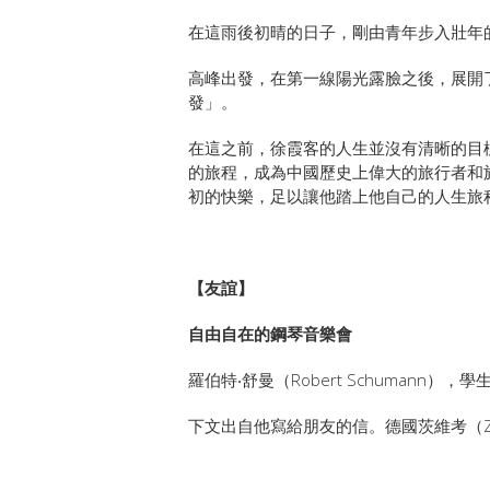
在這雨後初晴的日子，
剛由青年步入壯年
高峰出發，在第一線陽光露臉之後，展開
發」。
在這之前，徐霞客的人生並沒有清晰的目
的旅程，
成為中國歷史上偉大的旅行者和
初的快樂，
足以讓他踏上他自己的人生旅
【友誼】
自由自在的鋼琴音樂會
羅伯特‧舒曼（Robert Schumann）
下文出自他寫給朋友的信。德國茨維考（Zwi