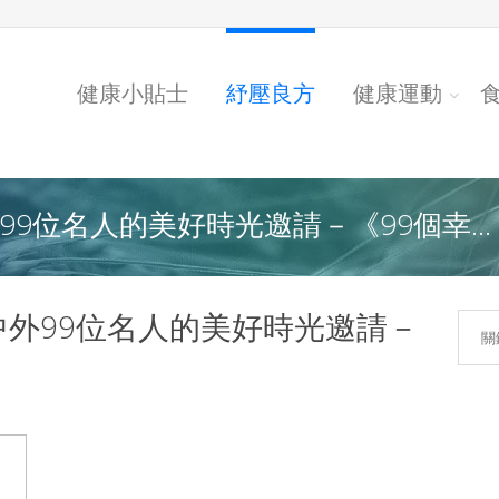
健康小貼士
紓壓良方
健康運動
9位名人的美好時光邀請－《99個幸...
中外99位名人的美好時光邀請－