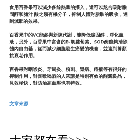
食用百香果可以減少多餘熱量的攝入，還可以熬合吸附膽
固醇和膽汁 酸之類有機分子，抑制人體對脂肪的吸收，達
到減肥的效果。
百香果中的VC能參與新陳代謝，能降低膽固醇，淨化血
液，另外，百香果中富含的B-胡蘿蔔素、SOD酶能夠清除
體內自由基，從而減少細胞發生癌變的機會，並達到養顏
抗衰老作用。
百香果對咽喉炎、牙周炎、粉刺、胃病、痔瘡等有很好的
抑制作用，對喜歡喝酒的人來講是特別有效的醒灑良品，
見效極快，對防治高血壓也有特效。
文章來源
大家都在看>>>