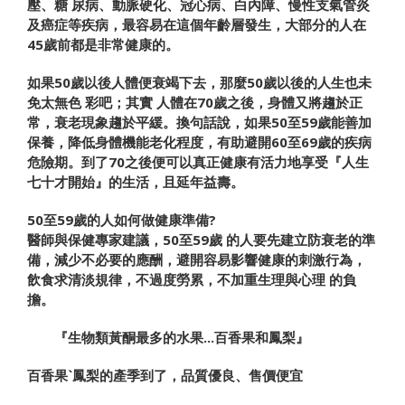
壓、糖
尿病、動脈硬化、冠心病、白內障、慢性支氣管炎
及癌
症等疾病，
最容易在這個年齡層發生，大部分的人在
45
歲前都
是非常健康的。
如果
50
歲以後人體便衰竭下去，那麼
50
歲以後的人生也未
免太
無色
彩吧；其實
人體在
70
歲之後，身體又將趨於正
常，衰老現
象趨於平緩
。換句
話說，
如果
50
至
59
歲能善加
保養，降低身體
機能老化程度，有助避
開
60
至
69
歲的疾病
危險期。到了
70
之後
便可以真正健康有活力地享
受『人生
七十才開始』的生活，且
延年益壽
。
50
至
59
歲的人如何做健康準備
?
醫師與保健專家建議，
50
至
59
歲
的人要先建立防衰老的準
備，減少不必要的應酬，避開容
易影響健
康的刺激行為，
飲食求清淡規律，不過度勞累，不加
重生理與心理
的負
擔
。
『生物類黃酮最多的水果
...
百香果和鳳梨』
百香果
`
鳳梨的產季到了，品質優良、售價便宜