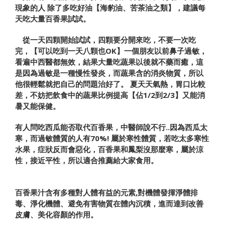
現象
的人
除了多吃好油【海豹油、苦茶油之類】，建議每
天吃大量
百香果
試試。
從一天四顆開始試試，四顆要分開來吃，不要一次吃
完，
【可以
吃到一天八顆也
OK
】
一個朋友以前鼻子過敏，
看遍中西醫都無效，結果大量吃蔬果
以後就不藥而癒，這
是因為過敏是一種慢性發炎，而蔬果含的消
炎物質，所以
他很輕鬆就把自己的問題治好了。
夏天天氣熱，
胃口比較
差，不妨把飲食中的蔬果比例提高【佔
1/2
到
2/3
】又能
消
暑又能保健。
有人問吃西瓜能否取代百香果，中醫師說不行
..
因為
西瓜太
寒
，
而過敏體質的人有
70%!
屬於寒性體質，若吃太多寒性
水果，症
狀反而會惡化，
百香果
和鳳梨沒那麼寒，屬於涼
性，接近平性，
所以適合推薦給大家食用
。
百香果汁含有多種對人體有益的元素,對機體發揮淨體排
毒、淨化機體、避免有害物質在體內沉積，進而達到改善
皮膚、美化容顏的作用。