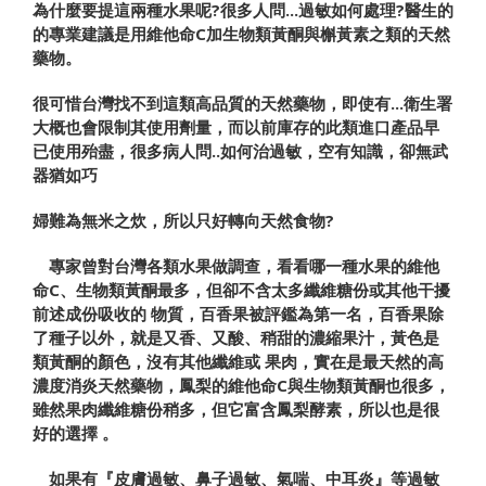
為什麼要提這兩種水果呢
?
很多人問
...
過敏如何處理
?
醫生的
的
專業建議是用維他命
C
加生物類黃酮與槲黃素之類的天然
藥物。
很可惜台灣找不到這類高品質的天然藥物，即使有
...
衛生署
大概也會限制其使用劑量，而以前庫存的此類進口產品早
已使
用殆盡，很多病人問
..
如何治過敏，空有知識，卻無武
器猶如巧
婦難為無米之炊，所以只好轉向天然食物
?
專家曾對台灣各類水果做調查，看看哪一種水果的維他
命
C
、
生
物類黃酮最多，但卻不含太多纖維糖份或其他干擾
前述成份
吸收的
物質，百香果被評鑑為第一名，百香果除
了種子以外，
就是又香、
又酸、稍甜的濃縮果汁，黃色是
類黃酮的顏色，沒
有其他纖維或
果肉，實在是最天然的高
濃度消炎天然藥物，鳳
梨的維他命
C
與
生物類黃酮也很多，
雖然果肉纖維糖份稍多，但
它富含鳳梨酵素，
所以也是很
好的選擇
。
如果有『皮膚過敏、鼻子過敏、氣喘、中耳炎』等過敏