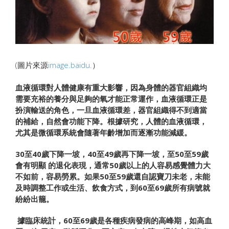
(圖片來源
image.baidu.
）
血液循環對人體健康有重大影響，因為身體的器官組織均
需要
充裕
的養分與足夠的氧才能正常運作，血液循環正是
扮演輸送
的角色，
一旦血液循環差，器官組織得不到適當
的補給，自然
會功能下降。
根據研究，人體的血液循環，
尤其是微循環系統會隨著年齡增
加而
逐漸功能減緩。
30
至
40
歲下降一坡，
40
至
49
歲再下降一坡，至
50
至
59
歲
會
有
明顯
的退化表現，通常
50
歲以上的人容易感覺體力大
不如前，
容易勞累。
如果
50
至
59
歲還自認寶刀未老，未能
及時調整工作或生活、飲
食方
式，到
60
至
69
歲所有病號就
紛紛出籠。
據臨床統計，
60
至
69
歲是各種疾病發病的高峰期
，如高血