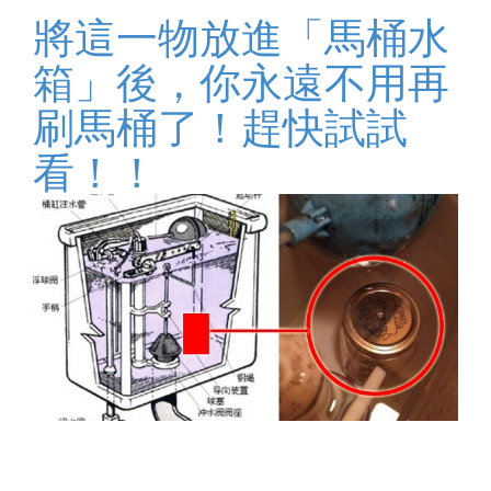
將這一物放進「馬桶水
箱」後，你永遠不用再
刷馬桶了！趕快試試
看！！