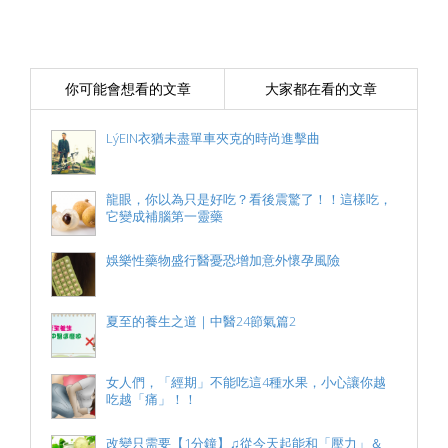
你可能會想看的文章
大家都在看的文章
LýEIN衣猶未盡單車夾克的時尚進擊曲
龍眼，你以為只是好吃？看後震驚了！！這樣吃，
它變成補腦第一靈藥
娛樂性藥物盛行醫憂恐增加意外懷孕風險
夏至的養生之道｜中醫24節氣篇2
女人們，「經期」不能吃這4種水果，小心讓你越
吃越「痛」！！
改變只需要【1分鐘】♫從今天起能和「壓力」＆