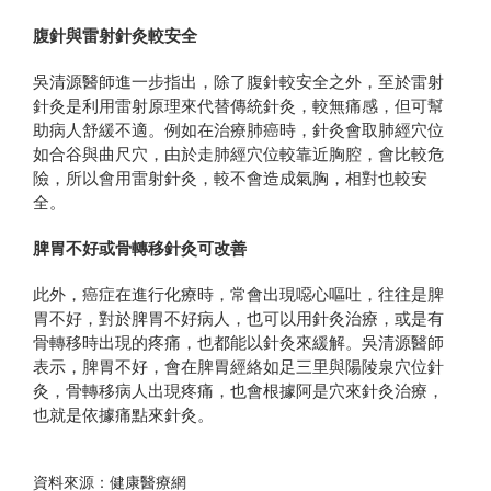
腹針與雷射針灸較安全
吳清源醫師進一步指出，除了腹針較安全之外，至於雷射
針灸是利用雷射原理來代替傳統針灸，較無痛感，但可幫
助病人舒緩不適。例如在治療肺癌時，針灸會取肺經穴位
如合谷與曲尺穴，由於走肺經穴位較靠近胸腔，會比較危
險，所以會用雷射針灸，較不會造成氣胸，相對也較安
全。
脾胃不好或骨轉移針灸可改善
此外，癌症在進行化療時，常會出現噁心嘔吐，往往是脾
胃不好，對於脾胃不好病人，也可以用針灸治療，或是有
骨轉移時出現的疼痛，也都能以針灸來緩解。吳清源醫師
表示，脾胃不好，會在脾胃經絡如足三里與陽陵泉穴位針
灸，骨轉移病人出現疼痛，也會根據阿是穴來針灸治療，
也就是依據痛點來針灸。
資料來源：健康醫療網