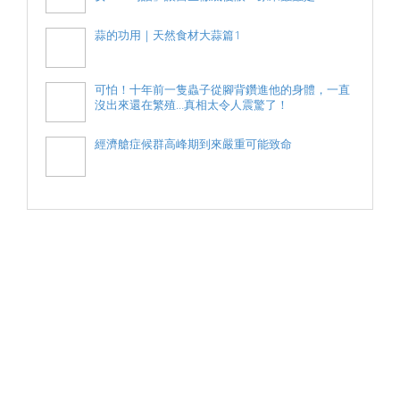
蒜的功用｜天然食材大蒜篇1
可怕！十年前一隻蟲子從腳背鑽進他的身體，一直
沒出來還在繁殖…真相太令人震驚了！
經濟艙症候群高峰期到來嚴重可能致命