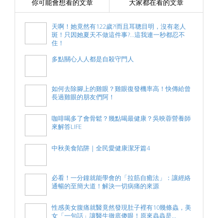
你可能會想看的文章
大家都在看的文章
天啊！她竟然有122歲?!而且耳聰目明，沒有老人
斑！只因她夏天不做這件事?...這我連一秒都忍不
住！
多點關心人人都是自殺守門人
如何去除腳上的雞眼？雞眼復發機率高！快傳給曾
長過雞眼的朋友們阿！
咖啡喝多了會骨鬆？幾點喝最健康？吳映蓉營養師
來解答LIFE
中秋美食陷阱｜全民愛健康潔牙篇4
必看！一分鐘就能學會的「拉筋自癒法」：讓經絡
通暢的至簡大道！解決一切病痛的來源
性感美女腹痛就醫竟然發現肚子裡有10幾條蟲，美
女「一句話」讓醫生徹底傻眼！原來蟲蟲是...