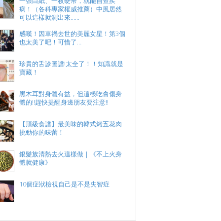
一張白紙、一枚硬幣，就能自查疾
病！（各科專家權威推薦）中風居然
可以這樣就測出來......
感嘆！因車禍去世的美麗女星！第3個
也太美了吧！可惜了…
珍貴的舌診圖譜!太全了！！知識就是
寶藏！
黑木耳對身體有益，但這樣吃會傷身
體的!!趕快提醒身邊朋友要注意!!
【頂級食譜】最美味的韓式烤五花肉
挑動你的味蕾！
銀髮族清熱去火這樣做｜《不上火身
體就健康》
10個症狀檢視自己是不是失智症