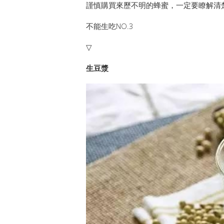
謹慎購買來歷不明的蜂蜜，一定要瞭解清
不能生吃NO.3
▽
生豆漿