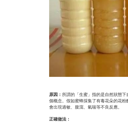
原因：
所謂的「生蜜」指的是自然狀態下
個概念。假如蜜蜂採集了有毒花朵的花粉
會出現過敏、腹瀉、氣喘等不良反應。
正確做法：