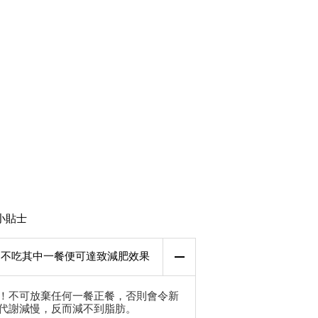
小貼士
不吃其中一餐便可達致減肥效果
！不可放棄任何一餐正餐，否則會令新
代謝減慢，反而減不到脂肪。