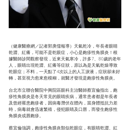
（健康醫療網／記者郭庚儒報導）天氣乾冷，年長者眼睛
乾澀、紅癢，可能不是乾眼症，小心是皰疹性角膜炎！根
據醫師診間觀察發現，近來天氣寒冷，許多7、80歲的老年
人，眼睛出現乾澀、紅癢等症狀，原以為是天氣乾燥導致
乾眼症；不料，一天點了4次以上的人工淚液，症狀卻未好
轉，甚至視力愈來愈模糊，就醫才發現是皰疹性角膜炎。
台北市立聯合醫院中興院區眼科主治醫師蔡宜倫指出，皰
疹性角膜炎是冬天常見的眼睛疾病，通常患者都是年長者
及曾經罹患皰疹者，因病毒潛伏在體內，當身體抵抗力差
時，病毒就會迅速繁殖，侵犯眼睛及口唇，而發生皰疹性
角膜炎或唇皰疹。
蔡宜倫強調，皰疹性角膜炎類似乾眼症，有眼睛乾澀、紅