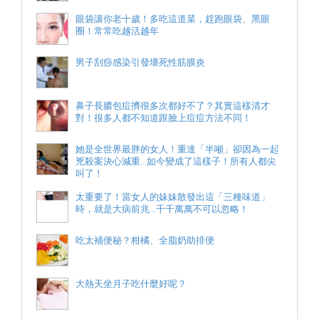
眼袋讓你老十歲！多吃這道菜，趕跑眼袋、黑眼
圈！常常吃越活越年
男子刮痧感染引發壞死性筋膜炎
鼻子長膿包痘擠很多次都好不了？其實這樣清才
對！很多人都不知道跟臉上痘痘方法不同！
她是全世界最胖的女人！重達「半噸」卻因為一起
兇殺案決心減重...如今變成了這樣子！所有人都尖
叫了！
太重要了！當女人的妹妹散發出這「三種味道」
時，就是大病前兆...千千萬萬不可以忽略！
吃太補便秘？柑橘、全脂奶助排便
大熱天坐月子吃什麼好呢？