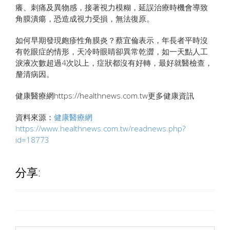
癢、刺痛及異物感，接著視力模糊，延誤治療時機會導致
角膜潰瘍，恐造成視力受損，無法復原。
如何早期發現皰疹性角膜炎？蔡宜倫表示，年長者平時沒
有乾眼症的情形，天冷時眼睛卻異常乾澀，如一天點人工
淚液次數超過4次以上，症狀都沒有好轉，最好就醫檢查，
釐清病因。
健康醫療網https://healthnews.com.tw更多健康資訊
資料來源：
健康醫療網
https://www.healthnews.com.tw/readnews.php?
id=18773
分享: