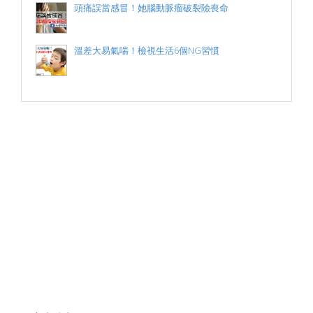
頭痛誤當感冒！她腦動脈瘤破裂險喪命
溫差大易氣喘！檢視生活6個NG習慣