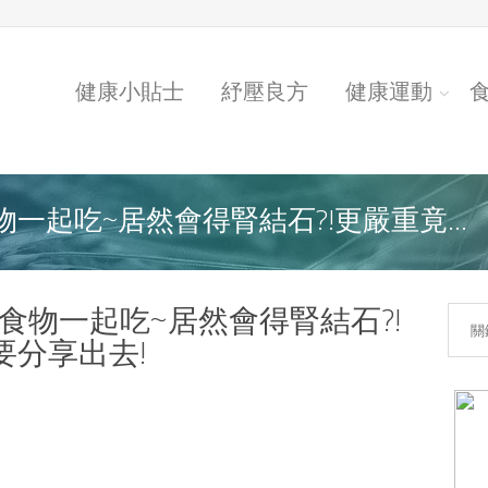
健康小貼士
紓壓良方
健康運動
一起吃~居然會得腎結石?!更嚴重竟...
食物一起吃~居然會得腎結石?!
要分享出去!