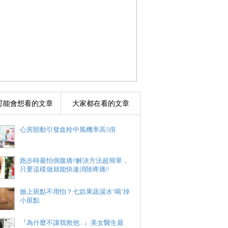
可能會想看的文章
大家都在看的文章
心房顫動引發血栓中風機率高5倍
跑步時最怕側腹痛!!解決方法超簡單，
只要這樣做就能快速消除疼痛!!
臉上斑點不用怕？七款果蔬湯水“喝”掉
小斑點
『為什麼不讓我救他...』美女醫生最