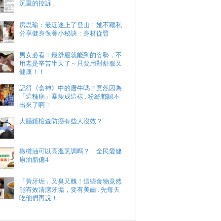
沉重的控訴...
房思瑜：最近迷上了登山！她不藏私
分享健身保養小秘訣：身材從臂
男女必看！最舒服就能到的姿勢，不
用老是辛苦半天了～只要用對舒服又
健康！！
記得《食神》中的唐牛嗎？竟然因為
「這種病」暴瘦成這樣...粉絲都認不
出來了啊！
大腸鏡檢查防癌有些人沒效？
橄欖油可以高溫烹調嗎？｜全民愛健
康油脂偏4
「黃牙垢」又臭又醜！這些食物竟然
能有效清潔牙垢，要有美齒...先每天
吃他們再說！