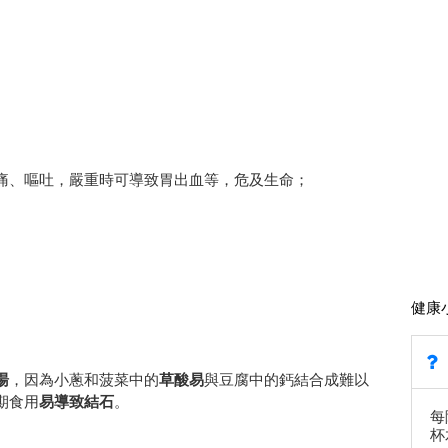
痛、嘔吐，嚴重時可導致胃出血等，危及生命；
健康
湯
，因為小蔥和菠菜中的
草酸易
與豆腐中的鈣結合成難以
期食用
易導致結石
。
每
杯