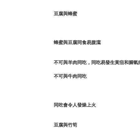
豆腐與蜂蜜
蜂蜜與豆腐同食易腹瀉
不可與羊肉同吃，同吃易發生黃疸和腳氣病
不可與牛肉同吃
同吃會令人發燥上火
豆腐與竹筍