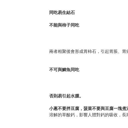
同吃易生結石
不能與柿子同吃
兩者相聚後會形成胃柿石，引起胃脹、胃
不可與鯽魚同吃
否則易引起水腫。
小蔥不要拌豆腐，菠菜不要與豆腐一塊煮
溶解的草酸鈣，影響人體對鈣的吸收，長