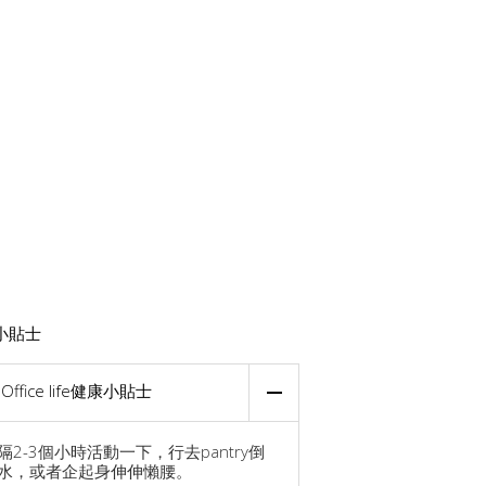
小貼士
Office life健康小貼士
隔2-3個小時活動一下，行去pantry倒
水，或者企起身伸伸懶腰。