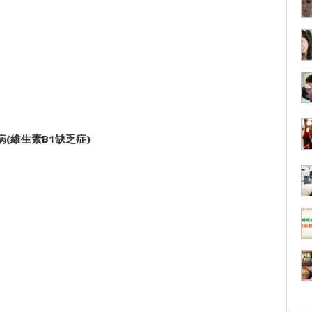
(維生素B1缺乏症)