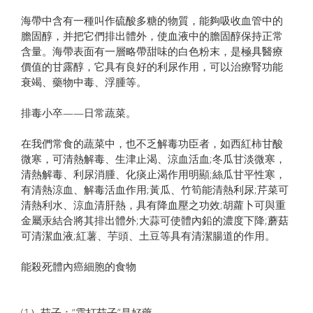
海帶中含有一種叫作硫酸多糖的物質，能夠吸收血管中的
膽固醇，并把它們排出體外，使血液中的膽固醇保持正常
含量。海帶表面有一層略帶甜味的白色粉末，是極具醫療
價值的甘露醇，它具有良好的利尿作用，可以治療腎功能
衰竭、藥物中毒、浮腫等。
排毒小卒——日常蔬菜。
在我們常食的蔬菜中，也不乏解毒功臣者，如西紅柿甘酸
微寒，可清熱解毒、生津止渴、涼血活血;冬瓜甘淡微寒，
清熱解毒、利尿消腫、化痰止渴作用明顯;絲瓜甘平性寒，
有清熱涼血、解毒活血作用;黃瓜、竹筍能清熱利尿;芹菜可
清熱利水、涼血清肝熱，具有降血壓之功效;胡蘿卜可與重
金屬汞結合將其排出體外;大蒜可使體內鉛的濃度下降;蘑菇
可清潔血液;紅薯、芋頭、土豆等具有清潔腸道的作用。
能殺死體內癌細胞的食物
(1）茄子：“霜打茄子”是好藥