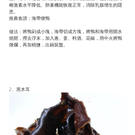
雌激素水平降低、卵巢機能恢復正常，消除乳腺增生的隱
患。
推薦食譜：海帶燉鴨
做法：將鴨剁成小塊，海帶切成方塊，將鴨和海帶用開水
燒開，撈去浮末，加入蔥、姜、料酒、花椒，用中火將鴨
燉爛，再加精鹽，出鍋裝盤。
2、黑木耳