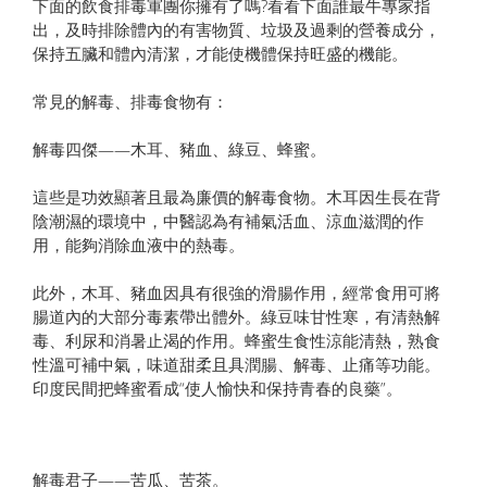
下面的飲食排毒軍團你擁有了嗎?看看下面誰最牛專家指
出，及時排除體內的有害物質、垃圾及過剩的營養成分，
保持五臟和體內清潔，才能使機體保持旺盛的機能。
常見的解毒、排毒食物有：
解毒四傑——木耳、豬血、綠豆、蜂蜜。
這些是功效顯著且最為廉價的解毒食物。木耳因生長在背
陰潮濕的環境中，中醫認為有補氣活血、涼血滋潤的作
用，能夠消除血液中的熱毒。
此外，木耳、豬血因具有很強的滑腸作用，經常食用可將
腸道內的大部分毒素帶出體外。綠豆味甘性寒，有清熱解
毒、利尿和消暑止渴的作用。蜂蜜生食性涼能清熱，熟食
性溫可補中氣，味道甜柔且具潤腸、解毒、止痛等功能。
印度民間把蜂蜜看成“使人愉快和保持青春的良藥”。
解毒君子——苦瓜、苦茶。