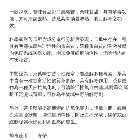
一般說來，苦味食品都口感略苦，余味甘甜，具有解毒功
能，并可清熱去熱。苦瓜具有消暑滌熱、明目解毒之功
效。
科學家對苦瓜所含成分進行分析后發現，苦瓜中存在一種
具有明顯抗癌生理活性的蛋白質，這種蛋白質能夠激發體
內免疫系統防御功能，增加免疫細胞的活性，消除體內的
有害物質。
中醫認為，茶葉味甘苦，性微寒，能緩解多種毒素。茶葉
中含有一種豐富活性物質茶多酚，具有解毒作用。茶多酚
作為一種天然抗氧化劑，可清除活性氧自由基;其對重金屬
離子沉淀或還原，可作為生物堿中毒的解毒劑。
另外，茶多酚能提高機體的抗氧化能力，降低血脂，緩解
血液高凝狀態，增強細胞彈性，防止血栓形成，緩解或延
緩動脈粥樣硬化和高血壓的發生。
排毒使者——海帶。