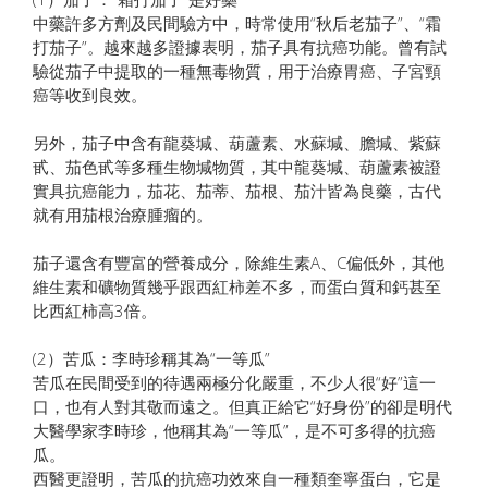
中藥許多方劑及民間驗方中，時常使用“秋后老茄子”、“霜
打茄子”。越來越多證據表明，茄子具有抗癌功能。曾有試
驗從茄子中提取的一種無毒物質，用于治療胃癌、子宮頸
癌等收到良效。
另外，茄子中含有龍葵堿、葫蘆素、水蘇堿、膽堿、紫蘇
甙、茄色甙等多種生物堿物質，其中龍葵堿、葫蘆素被證
實具抗癌能力，茄花、茄蒂、茄根、茄汁皆為良藥，古代
就有用茄根治療腫瘤的。
茄子還含有豐富的營養成分，除維生素A、C偏低外，其他
維生素和礦物質幾乎跟西紅柿差不多，而蛋白質和鈣甚至
比西紅柿高3倍。
(2）苦瓜：李時珍稱其為“一等瓜”
苦瓜在民間受到的待遇兩極分化嚴重，不少人很“好”這一
口，也有人對其敬而遠之。但真正給它“好身份”的卻是明代
大醫學家李時珍，他稱其為“一等瓜”，是不可多得的抗癌
瓜。
西醫更證明，苦瓜的抗癌功效來自一種類奎寧蛋白，它是