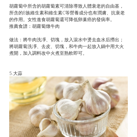
胡蘿蔔中所含的胡蘿蔔素可清除導致人體衰老的自由基，
所含的B族維生素和維生素C等營養成分也有潤膚、抗衰老
的作用。女性進食胡蘿蔔還可降低卵巢癌的發病率。
推薦食譜：胡蘿蔔燉牛肉
做法：將牛肉洗凈、切塊，放入滾水中燙去血水后撈出；
將胡蘿蔔洗凈、去皮、切塊，和牛肉一起放入鍋中用大火
煮開，加入調料改中火煮至熟軟即可。
5.大蒜