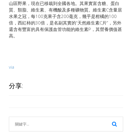
山區野果，現在已移栽到全國各地。其果實富含糖、蛋白
質、類脂、維生素、有機酸及多種礦物質。維生素C含量居
水果之冠，每100克果子含200毫克，幾乎是柑橘的100
倍，西紅柿的30倍，是名副其實的“天然維生素C片”，另外
還含有豐富的具有保護血管功能的維生素P，其營養價值甚
高。
via
分享: