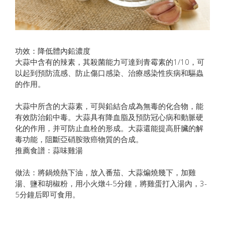
功效：降低體內鉛濃度
大蒜中含有的辣素，其殺菌能力可達到青霉素的1/10，可
以起到預防流感、防止傷口感染、治療感染性疾病和驅蟲
的作用。
大蒜中所含的大蒜素，可與鉛結合成為無毒的化合物，能
有效防治鉛中毒。大蒜具有降血脂及預防冠心病和動脈硬
化的作用，并可防止血栓的形成。大蒜還能提高肝臟的解
毒功能，阻斷亞硝胺致癌物質的合成。
推薦食譜：蒜味雞湯
做法：將鍋燒熱下油，放入番茄、大蒜煸燒幾下，加雞
湯、鹽和胡椒粉，用小火燉4-5分鐘，將雞蛋打入湯內，3-
5分鐘后即可食用。