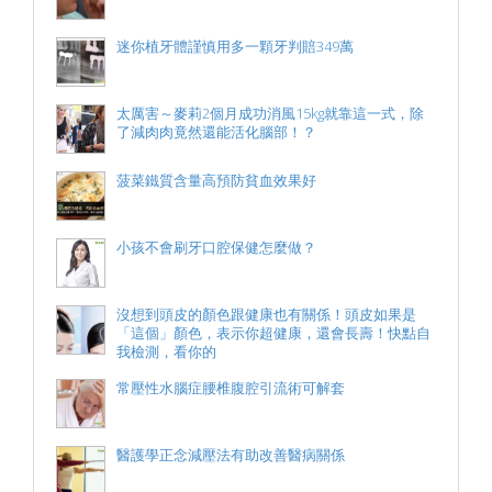
迷你植牙體謹慎用多一顆牙判賠349萬
太厲害～麥莉2個月成功消風15kg就靠這一式，除
了減肉肉竟然還能活化腦部！？
菠菜鐵質含量高預防貧血效果好
小孩不會刷牙口腔保健怎麼做？
沒想到頭皮的顏色跟健康也有關係！頭皮如果是
「這個」顏色，表示你超健康，還會長壽！快點自
我檢測，看你的
常壓性水腦症腰椎腹腔引流術可解套
醫護學正念減壓法有助改善醫病關係