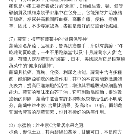
麥麩是小麥主要營養成分的“倉庫”，B族維生素、硒、鎂等
礦物質及纖維素幾乎都集中在它身上。它能預防并治療結
直腸癌、糖尿并高膽固醇血癥、高脂血癥、便秘、痔瘡
等。因此，不少專家認為，麥麩是最好的防癌食物纖維。
(7）蘿蔔：根莖類蔬菜中的“健康保護神”
蘿蔔別名萊菔，品種多，皆為抗癌能手，所以有農諺：“冬
吃蘿蔔夏吃薑，一生不用跑藥堂”以及“十月蘿蔔水人參”之
說。荷蘭人定胡蘿蔔為“國菜”，日本、美國認為它是根莖類
蔬菜中的“健康保護神”。
蘿蔔具抗癌、寬胸、化痰、利尿之功能。蘿蔔中含有多種
酶，能消除亞硝胺的致癌作用，其中的本質素能刺激肌體
免疫力，提高巨噬細胞的活性，增強其吞噬殺滅癌細胞的
能力。蘿蔔的辣味來自芥子油，它可刺激腸蠕動，促進致
癌物的排除，蘿蔔中還含有許多抑制致突變活性的不明成
分。蘿蔔中維生素C含量比蘋果、梨高出8--10倍。而胡蘿
蔔因含豐富的胡蘿蔔素，也具有極好的防癌作用。
(8）水蜜桃：維生素C含量居水果之冠
棕色，形似土豆，其內碧綠如翡翠，甘酸可口，本是南方