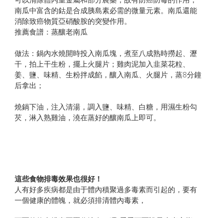
南瓜中富含的鈷是合成胰島素必需的微量元素。南瓜還能
消除致癌物質亞硝酸胺的突變作用。
推薦食譜：蒸釀老南瓜
做法：鍋內水燒開時投入南瓜塊，煮至八成熟時撈起、瀝
干，拍上干生粉，擺上火腿片；雞肉泥加入韭菜花粒、
姜、鹽、味精、生粉拌成餡，釀入南瓜、火腿片，蒸8分鐘
后拿出；
燒鍋下油，注入清湯，調入鹽、味精、白糖，用濕生粉勾
芡，淋入熟雞油，澆在蒸好的釀南瓜上即可。
這些食物排毒效果也很好！
人有好多疾病都是由于體內積聚過多毒素而引起的，要有
一個健康的體魄，就必須排清體內毒素，