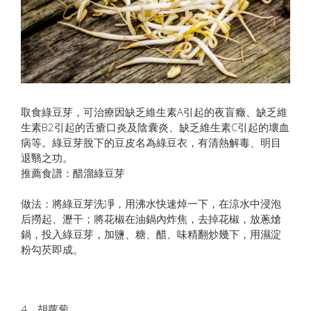
取食綠豆芽，可治療因缺乏維生素A引起的夜盲癥、缺乏維
生素B2引起的舌瘡口炎及陰囊炎、缺乏維生素C引起的壞血
病等。綠豆芽脫下的豆皮名為綠豆衣，有清熱解毒、明目
退翳之功。
推薦食譜：醋溜綠豆芽
做法：將綠豆芽洗凈，用沸水快速焯一下，在涼水中浸泡
后撈起、瀝干；將花椒在油鍋內炸焦，去掉花椒，放蔥熗
鍋，投入綠豆芽，加鹽、糖、醋、味精翻炒幾下，用濕淀
粉勾芡即成。
4、胡蘿蔔