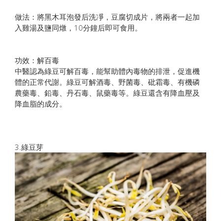
做法：將黑木耳泡發后洗凈，豆腐切成片，將兩者一起加
入雞湯及鹽同燉，10分鐘后即可食用。
功效：解百毒
中醫認為綠豆可解百毒，能幫助體內毒物的排泄，促進機
體的正常代謝。綠豆可解酒毒、野菌毒、砒霜毒、有機磷
農藥毒、鉛毒、丹石毒、鼠藥毒等。綠豆還含有降血壓及
降血脂的成分。
3.綠豆芽