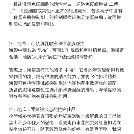
一種能激活免疫細胞的活性蛋白，通過免疫細胞做“二傳
手”，將癌細胞或其他不正常的細胞殺掉。苦瓜種子中含有
一種蛋白酶抑制劑，能抑制腫瘤細胞分泌蛋白酶，從而抑
制癌細胞的侵襲和轉移。
(3）海帶：可預防乳腺癌和甲狀腺腫瘤
海帶中藥名為“昆布”，可預防乳腺癌和甲狀腺腫瘤。海帶富
含碘，能防“大脖子”病在中國已經婦孺皆知，
實際上，海帶還有其他諸多“本領”，它含的海藻酸鈉與具致
癌作用的鍶、鎘有很強的結合能力，并將它們排出體外；
海帶可選擇性殺滅或抑制腸道內能夠產生致癌物的細菌，
所含的纖維還能促進膽汁酸和膽固醇的排出；海帶提取物
對各種癌細胞有直接抑制作用。
(4）地瓜：逐漸被淡忘的抗癌佳品
小時候冬天捧著香噴噴的烤紅薯邊暖手邊解饞的日子已經
淡出不少年輕人的記憶，過去走街串巷的賣烤紅薯攤現在
幾乎無跡可尋，隨著經濟條件的好轉，有調查表明，我國