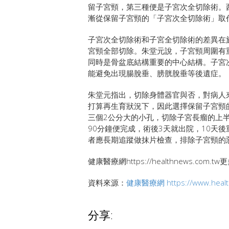
留子宮頸，第三種便是子宮次全切除術。
漸從保留子宮頸的「子宮次全切除術」取
子宮次全切除術和子宮全切除術的差異在
宮頸全部切除。朱堂元說，子宮頸周圍有
同時是骨盆底結構重要的中心結構。子宮
能避免出現腸脫垂、膀胱脫垂等後遺症。
朱堂元指出，切除身體器官與否，對病人
打算再生育狀況下，因此選擇保留子宮頸
三個2公分大的小孔，切除子宮長瘤的上
90分鐘便完成，術後3天就出院，10天
者應長期追蹤做抹片檢查，排除子宮頸的
健康醫療網https://healthnews.com.
資料來源：
健康醫療網
https://www.hea
分享: