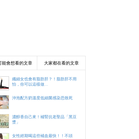
可能會想看的文章
大家都在看的文章
纖細女也會有脂肪肝？！脂肪肝不用
怕，你可以這樣做....
沖泡配方奶溫度低細菌感染恐致死
濃醇香自己來！補腎抗老聖品「黑豆
漿」
女性經期喝這些補血最快！！不頭