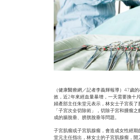
（健康醫療網／記者李義輝報導）47歲
效，近2年來經血量暴增，一天需要換十
婦產部主任朱堂元表示，林女士子宮長了
「子宮次全切除術」，切除子宮和腫瘤之
成的腸脫垂、膀胱脫垂等問題。
子宮肌瘤或子宮肌腺瘤，會造成女性經期
堂元主任指出，林女士的子宮肌腺瘤，開