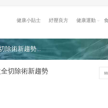
健康小貼士
紓壓良方
健康運動
除術新趨勢...
次全切除術新趨勢