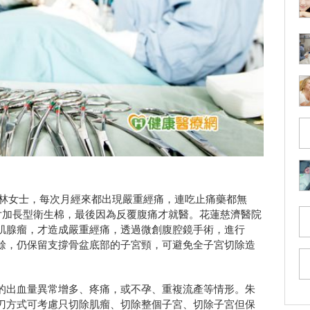
的林女士，每次月經來都出現嚴重經痛，連吃止痛藥都無
片加長型衛生棉，最後因為反覆腹痛才就醫。花蓮慈濟醫院
肌腺瘤，才造成嚴重經痛，透過微創腹腔鏡手術，進行
餘，仍保留支撐骨盆底部的子宮頸，可避免全子宮切除造
的出血量異常增多、疼痛，或不孕、重複流產等情形。朱
刀方式可考慮只切除肌瘤、切除整個子宮、切除子宮但保