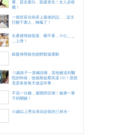
暈、趕走蒼白、延緩老化！女人必收
藏！
一個首富在病床上最後的話........這文
打醒千萬人，轉瘋了！
生產後情緒低落、睡不著，小心＿＿
＿上身！
銀髮身障族也能輕鬆做運動
13歲孩子一直喊頭痛，當他被送到醫
院的時候，收縮期血壓高達180！原因
竟是爸爸每天做這件事...
不花一分錢，避開癌症潮！健康一輩
子的關鍵！
40歲以上男女床頭必留的三杯水~