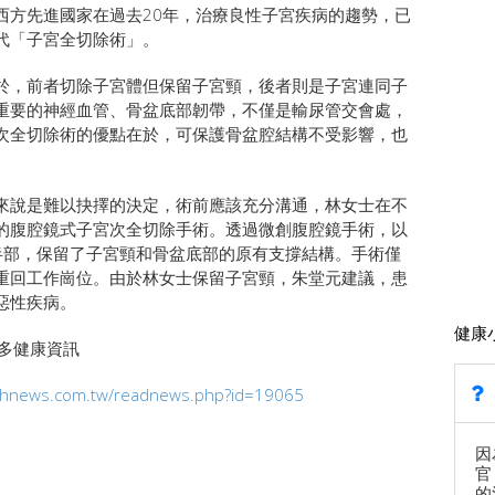
西方先進國家在過去20年，治療良性子宮疾病的趨勢，已
代「子宮全切除術」。
於，前者切除子宮體但保留子宮頸，後者則是子宮連同子
重要的神經血管、骨盆底部韌帶，不僅是輸尿管交會處，
次全切除術的優點在於，可保護骨盆腔結構不受影響，也
來說是難以抉擇的決定，術前應該充分溝通，林女士在不
的腹腔鏡式子宮次全切除手術。透過微創腹腔鏡手術，以
半部，保留了子宮頸和骨盆底部的原有支撐結構。手術僅
後重回工作崗位。由於林女士保留子宮頸，朱堂元建議，患
惡性疾病。
健康
tw更多健康資訊
lthnews.com.tw/readnews.php?id=19065
因
官
的