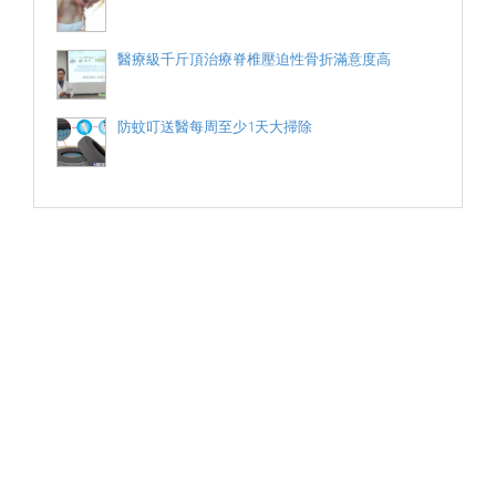
醫療級千斤頂治療脊椎壓迫性骨折滿意度高
防蚊叮送醫每周至少1天大掃除