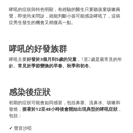
哮吼的症狀與特色明顯，有經驗的醫生只要聽孩童咳嗽兩
聲，即使尚未問診，就能判斷小孩可能感染哮吼了，這病
症男生發生的機會又稍微高一點。
哮吼的好發族群
哮吼主要
好發於
3
個月到5
歲的兒童
，1至2歲是最常見的年
齡。
常見於季節變換的早春、秋季和初冬
。
感染後症狀
初期的症狀可能會如同感冒，包括鼻塞、流鼻水、咳嗽和
發燒，
接著於
12
至48
小時後會開始出現典型的哮吼症狀
，
包括：
✓
聲音沙啞