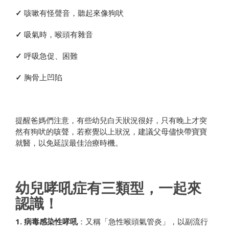
✓
咳嗽有怪聲音，聽起來像狗吠
✓
吸氣時，喉頭有雜音
✓
呼吸急促、困難
✓
胸骨上凹陷
提醒爸媽們注意，有些幼兒白天狀況很好，只有晚上才突
然有狗吠的咳聲，若察覺以上狀況，建議父母儘快帶寶寶
就醫，以免延誤最佳治療時機。
幼兒哮吼症有三類型，一起來
認識！
1.
病毒感染性哮吼
：又稱「急性喉頭氣管炎」，以副流行