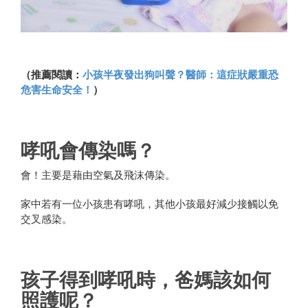
（
推薦閱讀：
小孩半夜發出狗叫聲？醫師：這症狀嚴重恐
危害生命安全！
）
哮吼會傳染嗎？
會！主要是藉由空氣及飛沫傳染。
家中若有一位小孩患有哮吼，其他小孩最好減少接觸以免
交叉感染。
孩子得到哮吼時，爸媽該如何
照護呢？