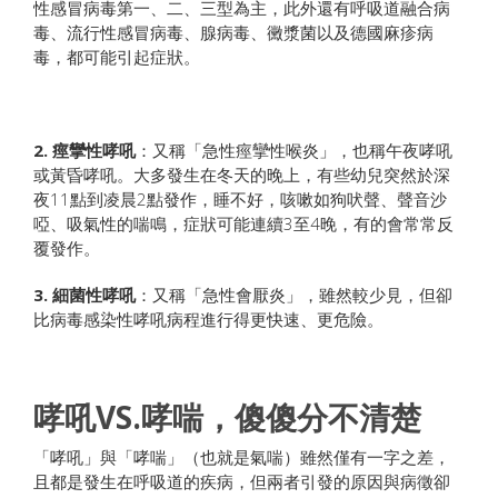
性感冒病毒第一、二、三型為主，此外還有呼吸道融合病
毒、流行性感冒病毒、腺病毒、黴漿菌以及德國麻疹病
毒，都可能引起症狀。
2.
痙攣性哮吼
：又稱「急性痙攣性喉炎」，也稱午夜哮吼
或黃昏哮吼。大多發生在冬天的晚上，有些幼兒突然於深
夜11點到凌晨2點發作，睡不好，咳嗽如狗吠聲、聲音沙
啞、吸氣性的喘鳴，症狀可能連續3至4晚，有的會常常反
覆發作。
3.
細菌性哮吼
：又稱「急性會厭炎」，雖然較少見，但卻
比病毒感染性哮吼病程進行得更快速、更危險。
哮吼VS.哮喘，傻傻分不清楚
「哮吼」與「哮喘」（也就是氣喘）雖然僅有一字之差，
且都是發生在呼吸道的疾病，但兩者引發的原因與病徵卻