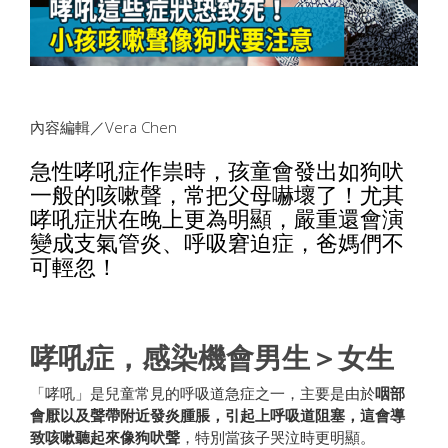
內容編輯／Vera Chen
急性哮吼症作祟時，孩童會發出如狗吠
一般的咳嗽聲，常把父母嚇壞了！尤其
哮吼症狀在晚上更為明顯，嚴重還會演
變成支氣管炎、呼吸窘迫症，爸媽們不
可輕忽！
哮吼症，感染機會男生＞女生
「哮吼」是兒童常見的呼吸道急症之一，主要是由於
咽部
會厭以及聲帶附近發炎腫脹，引起上呼吸道阻塞，這會導
致咳嗽聽起來像狗吠聲
，特別當孩子哭泣時更明顯。