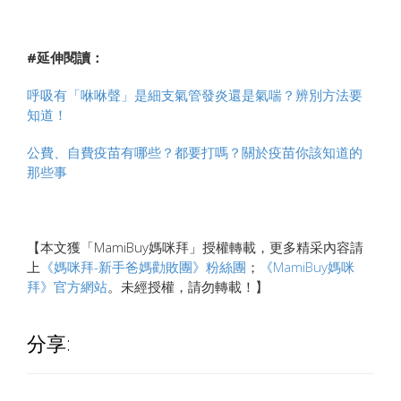
#延伸閱讀：
呼吸有「咻咻聲」是細支氣管發炎還是氣喘？辨別方法要
知道！
公費、自費疫苗有哪些？都要打嗎？關於疫苗你該知道的
那些事
【本文獲「MamiBuy媽咪拜」授權轉載，更多精采內容請
上
《
媽咪拜-新手爸媽勸敗團》粉絲團
；
《MamiBuy媽咪
拜》
官方網站
。未經授權，請勿轉載！】
分享: