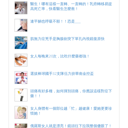
醫生！哪有這樣一直轉、一直轉的！乳癌轉移易提
高死亡率，快看醫生怎麼救！
連平躺也呼吸不順！！恐是____
肌無力症兇手是胸腺劍突下單孔內視鏡復原快
女人每晚來20次，比吃什麼藥都強！
選拔棒球國手32支隊伍力拚華南金控盃
頭痛有好多種，如何揮別頭痛，你應該這樣對症下
藥！！
女人身體有一個部位越「忙」越健康！愛她更要珍
惜她！
俄羅斯女人就是漂亮！鏡頭往下拉我整個傻眼了！