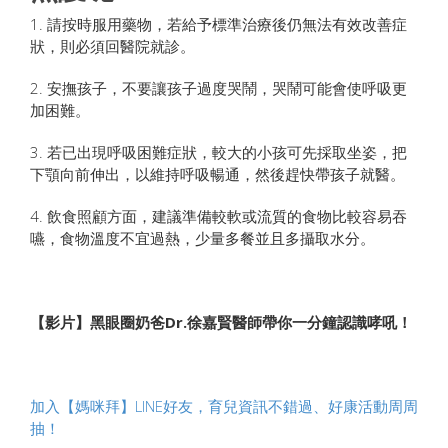
1. 請按時服用藥物，若給予標準治療後仍無法有效改善症
狀，則必須回醫院就診。
2. 安撫孩子，不要讓孩子過度哭鬧，哭鬧可能會使呼吸更
加困難。
3. 若已出現呼吸困難症狀，較大的小孩可先採取坐姿，把
下顎向前伸出，以維持呼吸暢通，然後趕快帶孩子就醫。
4. 飲食照顧方面，建議準備較軟或流質的食物比較容易吞
嚥，食物溫度不宜過熱，少量多餐並且多攝取水分。
【影片】黑眼圈奶爸Dr.徐嘉賢醫師帶你一分鐘認識哮吼！
加入【媽咪拜】LINE好友，育兒資訊不錯過、好康活動周周
抽！