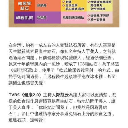
在台灣，約有一成左右的人受腎結石所苦，有些人甚至是
天生體質就容易產生結石。像知名主持人
于美人
，之前就
遇過結石問題，日前健檢發現腎臟腫大，經過仔細檢查，
原來十年前腎臟內的一包沙，變成了108顆結石！為了將這
108顆頑石取出，使用了「軟式輸尿管鏡雷射」的方式，由
於手術時間過長，且過程醫生必須將手泡在冰水裡，甚至
讓醫生也感冒失聲！
TVBS《健康2.0》
主持人
鄭凱云
為讓大家可以更清楚，怎
樣的飲食跟作息習慣容易產生結石，特地訪問于美人，讓
于美人直呼：「你終於訪問我了，但竟然是因為腎結
石！」節目中也邀請專家分享避免結石上身的飲食之道，
遠離石頭，逆轉腎！