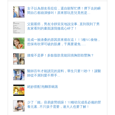
女子以為朋友長痘痘，還自願幫忙擠！擠下去的瞬
間自己都崩潰慘叫！原來那玩意兒竟然是....
父親罹癌，男友冷靜笑笑地說沒事...直到我到了男
友家看到的畫面讓我徹底心碎了！
造成一臉滄桑的原因原來都在這！！5種NG食物，
想保有吹彈可破的肌膚，千萬要避免.......
腰瘦不是夢！多餘脂肪竟能回填胸部助豐胸？
醫師百年才能讀完的資料，華生只要15秒？！讓醫
師從不屑到愛不釋手....
絕妙搭配!泡麵茶碗蒸
少了「鐵」容易疲勞煩躁！10種幼兒成長必備的營
養元素...不只孩子需要，連大人也要了解！