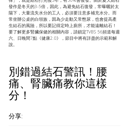
發作是冬天的3-5倍，因此，為避免結石復發，常曝曬於太
陽下，大量流失水分的工人，必須要注意多補充水分。而
常坐辦公桌的白領族，因為少走動又常憋尿，也會提高產
生結石的風險，所以要記得定時上廁所，才能遠離結石！
要了解更多腎臟保健的相關內容，請鎖定TVBS 56頻道每週
六、日晚間7點《健康2.0》，節目中將有詳盡的示範和解
說。
別錯過結石警訊！腰
痛、腎臟痛教你這樣
分！
分享: