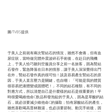
圖/TVBS提供
于美人之前就有兩次腎結石的情況，雖然不會痛，但有血
尿症狀，當時做完體外震波碎石手術後，在赴日的飛機
上，于美人恰巧聽到空服員分享之前一名旅客，因為腎結
石發作，緊急降落在日本的情形，讓于美人深深覺得出門
在外，腎結石發作真的很可怕！談及容易產生腎結石的原
因，于美人直言壓力是關鍵，也自嘲：「可能是我的體質
很容易把液體變成固體吧！」不同的結石種類，有不同的
對應方式，所以清楚自己是什麼樣的結石是很重要的！平
時很愛喝維他命C飲品和發泡錠的于美人，因為是草酸鈣結
石，就必須要減少維他命C的攝取；怕有尿酸結石的產生，
雖然喜歡喝高普林雞湯，也必須要節制。動完手術後，因