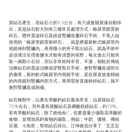
當結石產生，若結石小於0.5公分，有六成會隨尿液自動排
出，若是結石較大則有三種常見處理方式：輸尿管鏡雷射
碎石、體外震波碎石及經皮腎臟造廔碎石手術。于美人姐
使用的「輸尿管鏡雷射碎石」，就是將最新軟式輸尿管內
視鏡伸到腎臟內，再用微小的夾子取出結石。因為手術中
必須灌注生理食鹽水才能有清楚的視野，每次進出只能夾
取一兩顆小石頭，所以非常耗時辛苦。不過，相較於傳統
治療結石的震波治療或穿腎取石手術，會對腎臟造成部分
的傷害，新的軟式輸尿管內視鏡手術，是從尿道放進精細
的內視鏡到腎臟內部方式，再用雷射直接粉碎結石，就不
會對腎臟造成損傷。
結石種類中，以產生草酸鈣結石最為常見，佔尿路結石
70％左右，另外還有尿酸結石及磷酸銨鎂結石，約10%。
若有草酸鈣結石，除了維他命C，也要盡量少攝取高草酸的
食物，並增加高鈣食物的攝取，例如：牛奶、優格、傳統
豆腐、小魚乾，幫助結石排出。江坤俊也分享了「五五定
律」，就是結石打完後5年，有50%會復發。由於夏天結石