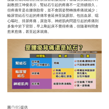
副教授江坤俊表示，腎結石引起的疼痛不一定持續很久，
但疼痛常是在腰側肋骨，並不會因姿勢轉換疼痛就減少；
輸尿管結石引起的疼痛常會延伸至鼠蹊部。包括血尿、噁
心嘔吐、排尿疼痛，尿急等。神經肌肉問題引起的疼痛則
多集中於下背部，早上剛起床不覺得疼痛，但隨著時間會
愈來愈痛，甚至起床就痛。
圖/TVBS提供