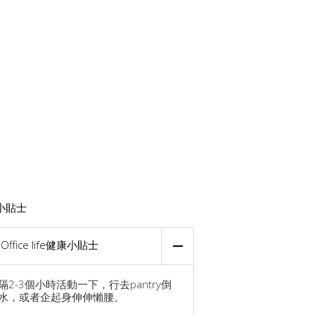
小貼士
Office life健康小貼士
隔2-3個小時活動一下，行去pantry倒
水，或者企起身伸伸懶腰。