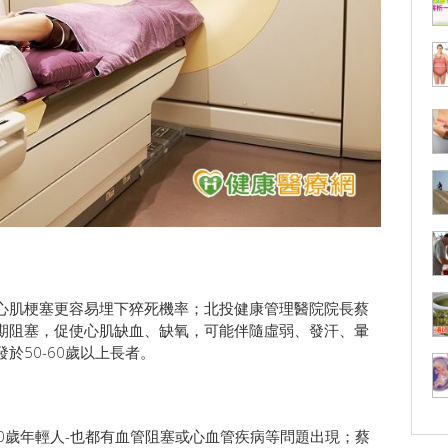
心肌梗塞更容易埋下猝死機率；北投健康管理醫院院長蔡
期阻塞，促使心肌缺血、缺氧，可能伴隨虛弱、發汗、暈
於50-60歲以上長者。
40歲年輕人-也都有血管阻塞或心血管疾病等問題出現；蔡