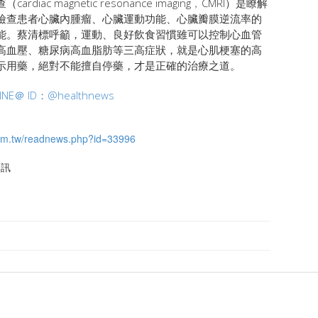
ardia
c magnetic resonance imaging﹐CMRI）是瞭解
檢查患者心臟內腫瘤、心臟運動功能、心臟瓣膜逆流率的
能。蔡清標呼籲，運動、良好飲食習慣雖可以控制心血管
高血壓、糖尿病高血脂肪
等三高症狀，就是心肌梗塞的高
示用藥，絕對不能擅自停藥，才是正確的治療之道。
 ID：@healthnews
om.tw/readnews.php?id=33996
資訊