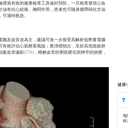
極透過有效的健康檢查工具做好預防，一旦檢查發現心血
甘油有抗心絞痛、胸悶作用，患者也可隨身攜帶硝化甘油
，可適時救急。
電圖及超音波為主，建議可進一步接受高解析低劑量電腦
可有效評估心肌梗塞風險；蔡清標指出，至於高危險族群
脈血管攝影(CTA)，瞭解血管的粥狀硬化與狹窄的病變，
健康
每
杯