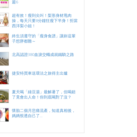
篇6
超有效！瘦到尖叫！梨形身材甩肉
操，每天只要8分鐘狂瘦下半身！拒當
西洋梨小姐！
終生須遵守的「瘦身食譜」讓妳這輩
子想胖都難～
北高認證380血淚交幟成就鐵騎之路
捷安特買車送環法之旅得主出爐
夏天喝「綠豆湯」最解暑了，但喝錯
了竟會出人命！你到底喝對了沒？
懷胎二個月悲痛流產，知道真相後，
媽媽恨透自己了…