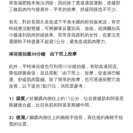
單靠減肥根本無法消除；因此除了透過適當運動，使腿部
三條肌肉均勻發展外，平常的按摩、舒緩同樣也不可少。
首先，對於長期久坐造成下半身水腫的粉領族來說，有空
時就應活動雙腿，可將腳掌反覆抬高、放低，或偶爾抬高
小腿達到肌肉舒緩效果。而常穿高跟鞋的女性，也要注意
選購鞋子時盡量不超過5公分，避免造成肌肉壓力。
淋浴後抬腿30分鐘 由下而上按摩
此外，平時淋浴後也可利用30分鐘抬腿，有助血液回流、
降低靜脈曲張；並且搭配「由下而上」按摩，促進淋巴暢
通、舒緩肌肉緊繃。除了簡單的按摩，也可透過按壓穴道
改善，以下提供3點穴位，供民眾參考：
1）築賓／
於腳踝內側往上約15公分，位在腓腸肌和阿基里
斯腱接合處、比目魚肌和阿基里斯腱中間。
2）復溜／
腳踝內側往上約兩根手指長，再往後約兩根手指
寬的位置。