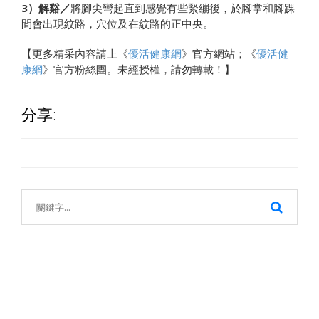
3）解谿／
將腳尖彎起直到感覺有些緊繃後，於腳掌和腳踝
間會出現紋路，穴位及在紋路的正中央。
【更多精采內容請上《
優活健康網
》官方網站；《
優活健
康網
》官方粉絲團。未經授權，請勿轉載！】
分享: