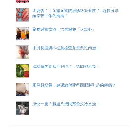
太厲害了！又痛又癢的濕疹終於有救了...趕快分享
給辛苦工作的媽媽！
聚餐適量飲酒、汽水避免「火燒心」
手肘長腫塊不在意檢查竟是惡性肉瘤！
這樣腌的黃瓜可好吃了，給肉都不換！
肥胖超燒錢！健保給付哪些因肥胖引起的疾病？
涼快一夏？超過八成民眾會洗冷水澡！