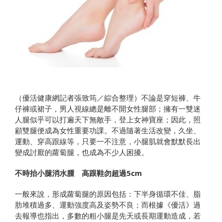
（優活健康網記者張致筠／綜合整理）不論是穿短褲、牛
仔褲或裙子，男人視線總是離不開女性腿部；擁有一雙迷
人腿似乎可以打遍天下無敵手，登上女神寶座；因此，照
顧雙腿便成為女性重要功課。不過隨著生活改變，久坐、
運動、穿高跟線等，只要一不注意，小腿肌就會默默長出
變成討厭的蘿蔔腿，也成為不少人困擾。
不時抬小腿消水腫 高跟鞋勿超過5cm
一般來說，形成蘿蔔腿的原因包括：下半身循環不佳、脂
肪堆積過多、運動強度高及姿勢不良；而根據《優活》過
去報導也指出，多數的粗小腿是先天或長期運動造成，若