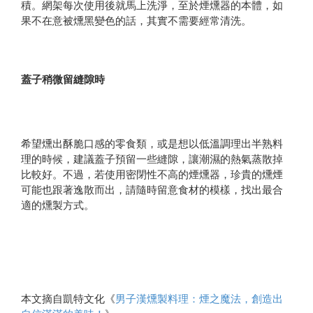
積。網架每次使用後就馬上洗淨，至於煙燻器的本體，如
果不在意被燻黑變色的話，其實不需要經常清洗。
蓋子稍微留縫隙時
希望燻出酥脆口感的零食類，或是想以低溫調理出半熟料
理的時候，建議蓋子預留一些縫隙，讓潮濕的熱氣蒸散掉
比較好。不過，若使用密閉性不高的煙燻器，珍貴的燻煙
可能也跟著逸散而出，請隨時留意食材的模樣，找出最合
適的燻製方式。
本文摘自凱特文化《
男子漢燻製料理：煙之魔法，創造出