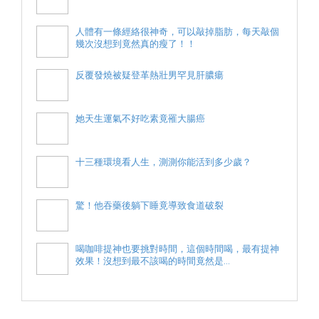
人體有一條經絡很神奇，可以敲掉脂肪，每天敲個
幾次沒想到竟然真的瘦了！！
反覆發燒被疑登革熱壯男罕見肝膿瘍
她天生運氣不好吃素竟罹大腸癌
十三種環境看人生，測測你能活到多少歲？
驚！他吞藥後躺下睡竟導致食道破裂
喝咖啡提神也要挑對時間，這個時間喝，最有提神
效果！沒想到最不該喝的時間竟然是...