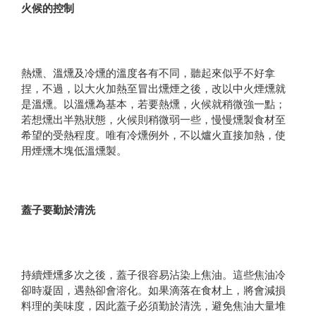
火候的控制
熱燻、溫燻及冷燻的溫度各有不同，聽起來似乎不好拿
捏，不過，以大火加熱至冒出燻煙之後，改以中火煙燻就
是溫燻。以溫燻為基本，若要熱燻，火候就稍微強一點；
若想燻出半熟狀態，火候則稍微弱一些，慢慢燻製食材至
希望的受熱程度。唯有冷燻例外，不以爐火直接加熱，使
用煙燻木塊低溫燻製。
蓋子要勤於清洗
持續煙燻多次之後，蓋子很容易沾染上焦油。這些焦油冷
卻時凝固，遇熱卻會溶化。如果滴落在食材上，將會減損
料理的美味度，因此蓋子必須勤於清洗，避免焦油大量堆