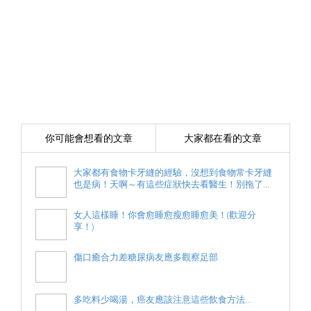
你可能會想看的文章
大家都在看的文章
大家都有食物卡牙縫的經驗，沒想到食物常卡牙縫
也是病！天啊～有這些症狀快去看醫生！別拖了...
女人這樣睡！你會愈睡愈瘦愈睡愈美！(歡迎分
享！)
傷口癒合力差糖尿病友應多觀察足部
多吃料少喝湯，癌友應該注意這些飲食方法...