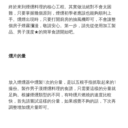
終於來到煙燻料理的核心工程。其實做法絕對不會太困
難，只要掌握幾個原則，煙燻初學者應該也能夠順利上
手。燻煙出現時，只要打開廚房的抽風機即可，不會讓整
個房子煙霧瀰漫，敬請安心。第一步，請先從使用加工製
品、男子漢度★的簡單食譜開始吧。
燻片的量
放入煙燻器中燻製1次的分量，是以五根手指抓取起來的1
撮份。製作男子漢煙燻料理的食譜，只需要這樣的分量就
足夠。根據煙燻類型的不同，有時燻片燃燒的速度比較
快，首先請嘗試這樣的分量，如果感覺不夠的話，下次再
調整增加燻片量即可。