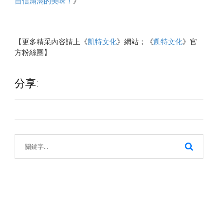
自信滿滿的美味！
》
【更多精采內容請上《
凱特文化
》網站；《
凱特文化
》官
方粉絲團】
分享: